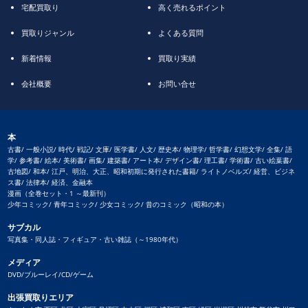
宅配買取り
高く売れるポイント
買取りジャンル
よくある質問
新着情報
買取り実績
会社概要
お問い合せ
本
古書/ 一般小説/ 時代/ 戦記/ 文庫/ 医学書/ 人文/ 歴史本/ 物理学/ 哲学書/ 幻想文学/ 全集/ 語
学/ 参考書/ 絵本/ 美術書/ 画集/ 建築書/ アート本/ デザイン書/ 理工書/ 学術書/ 古い絵葉書/
古地図/ 和本/ 江戸、明治、大正、昭和初期に発行された書籍/ ライトノベルズ/ 経営、ビジネ
ス書/ 法律本/ 経済、金融本
漫画（全巻セット・1 ～最新刊）
少年コミック/ 青年コミック/ 少女コミック/ 昔のコミック（昭和の本）
サブカル
写真集・同人誌・フィギュア・古い雑誌（～1980年代）
メディア
DVD/ブルーレイ/CD/ゲーム
出張買取りエリア