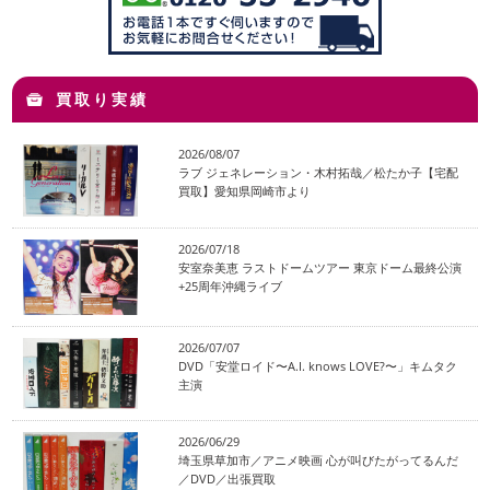
買取り実績
2026/08/07
ラブ ジェネレーション・木村拓哉／松たか子【宅配
買取】愛知県岡崎市より
2026/07/18
安室奈美恵 ラストドームツアー 東京ドーム最終公演
+25周年沖縄ライブ
2026/07/07
DVD「安堂ロイド〜A.I. knows LOVE?〜」キムタク
主演
2026/06/29
埼玉県草加市／アニメ映画 心が叫びたがってるんだ
／DVD／出張買取