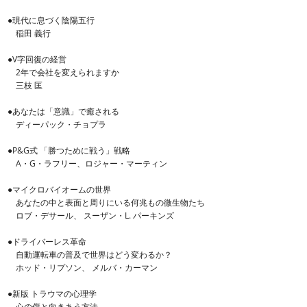
●現代に息づく陰陽五行
稲田 義行
●V字回復の経営
2年で会社を変えられますか
三枝 匡
●あなたは「意識」で癒される
ディーパック・チョプラ
●P&G式 「勝つために戦う」戦略
A・G・ラフリー、ロジャー・マーティン
●マイクロバイオームの世界
あなたの中と表面と周りにいる何兆もの微生物たち
ロブ・デサール、 スーザン・L. パーキンズ
●ドライバーレス革命
自動運転車の普及で世界はどう変わるか？
ホッド・リプソン、 メルバ・カーマン
●新版 トラウマの心理学
心の傷と向きあう方法