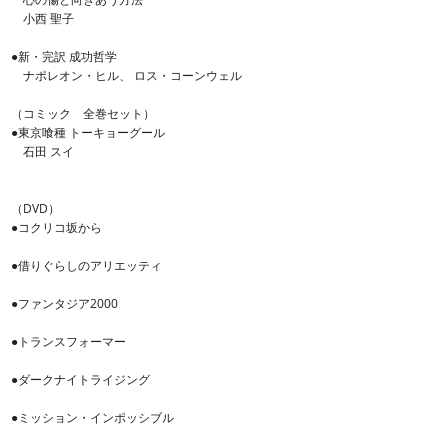
小西 聖子
●新・完訳 成功哲学
ナポレオン・ヒル、 ロス・コーンウェル
（コミック 全巻セット）
●東京喰種 トーキョーグール
石田 スイ
（DVD）
●コクリコ坂から
●借りぐらしのアリエッティ
●ファンタジア2000
●トランスフォーマー
●ダークナイトライジング
●ミッション・インポッシブル