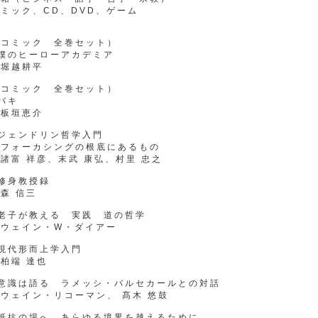
ミック、CD、DVD、ゲーム
（コミック 全巻セット）
●僕のヒーローアカデミア
堀越耕平
（コミック 全巻セット）
バキ
板垣恵介
●ジェンドリン哲学入門
フォーカシングの根底にあるもの
富 祥彦、末武 康弘、村里 忠之
修身教授録
森 信三
●老子が教える 実践 道の哲学
ウェイン・W・ダイアー
現代形而上学入門
柏端 達也
●意識は語る ラメッシ・バルセカールとの対話
ウェイン・リコーマン、 髙木 悠鼓
●抵抗の場へ あらゆる境界を越えるために