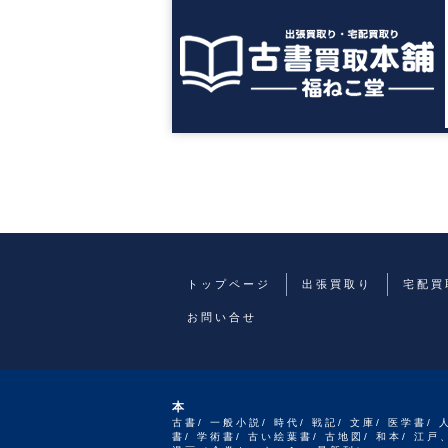
トップページ
出張買取り
宅配買
お問い合せ
本
古書/ 一般小説/ 時代/ 戦記/ 文庫/ 医学書/ 
書/ 学術書/ 古い絵葉書/ 古地図/ 和本/ 