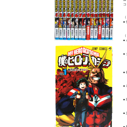
コ
●
諸
●
●