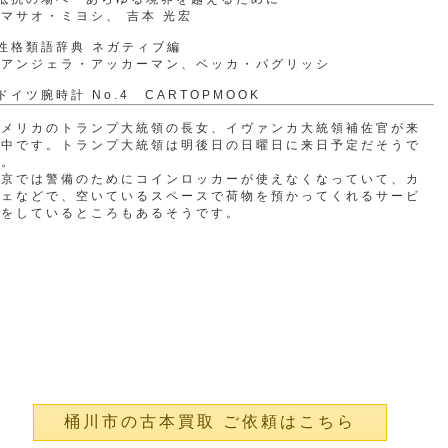
マサオ・ミヨシ、 吉本 光宏
性格類語辞典 ネガティブ編
アンジェラ・アッカーマン、ベッカ・パグリッシ
ドイツ腕時計 No.4 CARTOPMOOK
アメリカのトランプ大統領の長女、イヴァンカ大統領補佐官が来
日中です。トランプ大統領は明後日の日曜日に来日予定だそうで
す。
東京では警備のためにコインロッカーが使えなくなっていて、カ
フェなどで、空いているスペースで荷物を預かってくれるサービ
スをしているところもあるそうです。
桶川市の古本買取 ご依頼はこちら