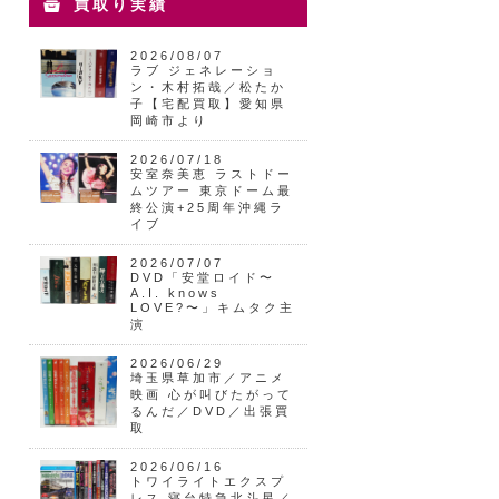
買取り実績
2026/08/07
ラブ ジェネレーショ
ン・木村拓哉／松たか
子【宅配買取】愛知県
岡崎市より
2026/07/18
安室奈美恵 ラストドー
ムツアー 東京ドーム最
終公演+25周年沖縄ラ
イブ
2026/07/07
DVD「安堂ロイド〜
A.I. knows
LOVE?〜」キムタク主
演
2026/06/29
埼玉県草加市／アニメ
映画 心が叫びたがって
るんだ／DVD／出張買
取
2026/06/16
トワイライトエクスプ
レス 寝台特急北斗星／