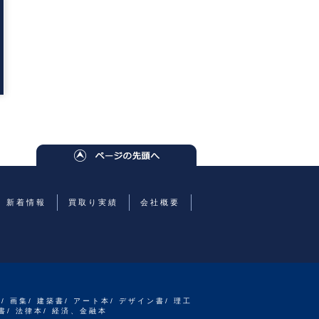
新着情報
買取り実績
会社概要
書/ 画集/ 建築書/ アート本/ デザイン書/ 理工
書/ 法律本/ 経済、金融本