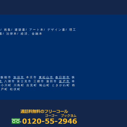
書/ 画集/ 建築書/ アート本/ デザイン書/ 理工
書/ 法律本/ 経済、金融本
 飯能市
加須市
本庄市
東松山市
春日部市
狭
市
八潮市 富士見市 三郷市 蓮田市
坂戸市
幸
 小川町 川島町 吉見町 鳩山町 ときがわ町 秩
杉戸町 松伏町