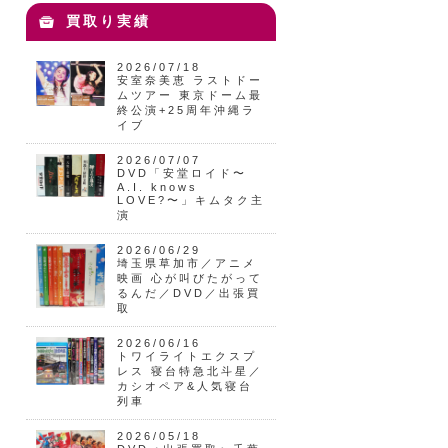
買取り実績
2026/07/18
安室奈美恵 ラストドー
ムツアー 東京ドーム最
終公演+25周年沖縄ラ
イブ
2026/07/07
DVD「安堂ロイド〜
A.I. knows
LOVE?〜」キムタク主
演
2026/06/29
埼玉県草加市／アニメ
映画 心が叫びたがって
るんだ／DVD／出張買
取
2026/06/16
トワイライトエクスプ
レス 寝台特急北斗星／
カシオペア&人気寝台
列車
2026/05/18