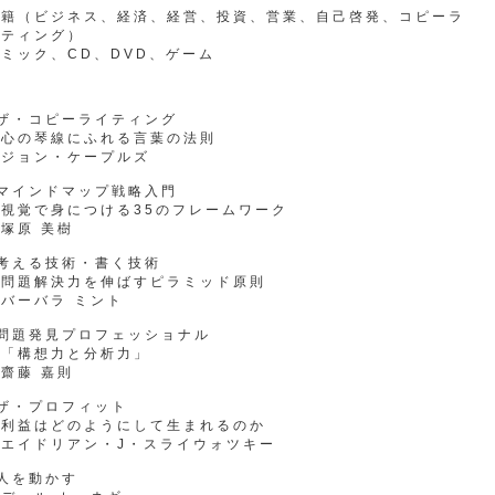
書籍（ビジネス、経済、経営、投資、営業、自己啓発、コピーラ
イティング）
ミック、CD、DVD、ゲーム
●ザ・コピーライティング
心の琴線にふれる言葉の法則
ジョン・ケープルズ
●マインドマップ戦略入門
視覚で身につける35のフレームワーク
塚原 美樹
●考える技術・書く技術
問題解決力を伸ばすピラミッド原則
バーバラ ミント
●問題発見プロフェッショナル
「構想力と分析力」
齋藤 嘉則
ザ・プロフィット
利益はどのようにして生まれるのか
エイドリアン・J・スライウォツキー
人を動かす