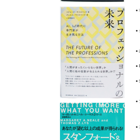
●
●
●
A