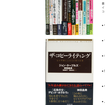
コ
●
●