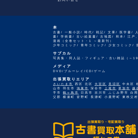
本
古書/ 一般小説/ 時代/ 戦記/ 文庫/ 医学書/ 
書/ 学術書/ 古い絵葉書/ 古地図/ 和本/ 
漫画（全巻セット・1 ～最新刊）
少年コミック/ 青年コミック/ 少女コミック/
サブカル
写真集・同人誌・フィギュア・古い雑誌（～19
メディア
DVD/ブルーレイ/CD/ゲーム
出張買取りエリア
さいたま市
西区 北区
大宮区
見沼区
中央区 
山市 羽生市
鴻巣市
深谷市
上尾市
草加市
越
手市
鶴ヶ島市
日高市 吉川市 ふじみ野市 白岡
父郡 横瀬町 皆野町 長瀞町 小鹿野町 東秩父村