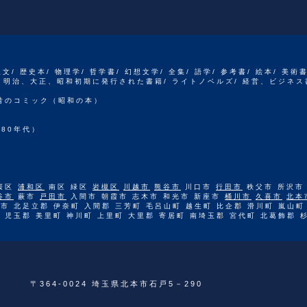
人文/ 歴史本/ 物理学/ 哲学書/ 幻想文学/ 全集/ 語学/ 参考書/ 絵本/ 美術
江戸、明治、大正、昭和初期に発行された書籍/ ライトノベルズ/ 経営、ビジネス
 昔のコミック（昭和の本）
80年代）
桜区
浦和区
南区 緑区
岩槻区
川越市
熊谷市
川口市
行田市
秩父市 所沢市
谷市
蕨市
戸田市
入間市 朝霞市 志木市 和光市 新座市
桶川市
久喜市
北本
市 北足立郡 伊奈町 入間郡 三芳町 毛呂山町 越生町 比企郡 滑川町 嵐山町
 児玉郡 美里町 神川町 上里町 大里郡 寄居町 南埼玉郡 宮代町 北葛飾郡 
〒364-0024 埼玉県北本市石戸5－290