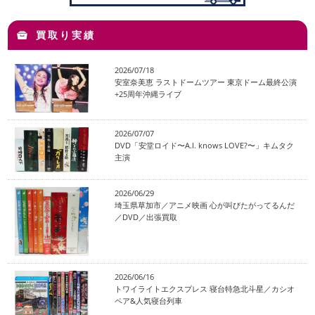
買取り実績
2026/07/18
安室奈美恵 ラストドームツアー 東京ドーム最終公演
+25周年沖縄ライブ
2026/07/07
DVD「安堂ロイド〜A.I. knows LOVE?〜」キムタク
主演
2026/06/29
埼玉県草加市／アニメ映画 心が叫びたがってるんだ
／DVD／出張買取
2026/06/16
トワイライトエクスプレス 寝台特急北斗星／カシオ
ペア&人気寝台列車