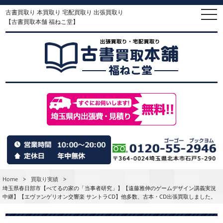
古書買取り 本買取り 宅配買取り 出張買取り
togg
navi
【古書買取本舗 福ねこ堂】
Home
>
買取り実績
>
埼玉県春日部市【べてるの家の「当事者研究」】【遠藤雅伸のゲームデザイン講義実況
中継】【エヴァンゲリオン交響楽 サントラCD】他多数、古本・CD出張買取しました。