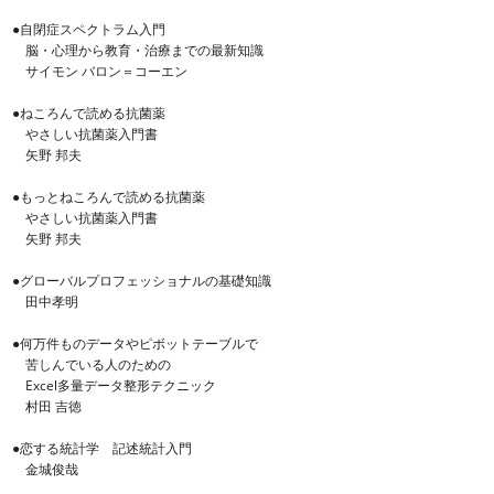
●自閉症スペクトラム入門
脳・心理から教育・治療までの最新知識
サイモン バロン＝コーエン
●ねころんで読める抗菌薬
やさしい抗菌薬入門書
矢野 邦夫
●もっとねころんで読める抗菌薬
やさしい抗菌薬入門書
矢野 邦夫
●グローバルプロフェッショナルの基礎知識
田中孝明
●何万件ものデータやピボットテーブルで
苦しんでいる人のための
Excel多量データ整形テクニック
村田 吉徳
●恋する統計学 記述統計入門
金城俊哉