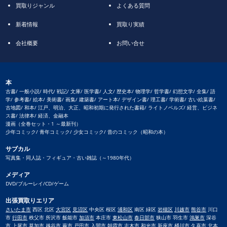
買取りジャンル
よくある質問
新着情報
買取り実績
会社概要
お問い合せ
本
古書/ 一般小説/ 時代/ 戦記/ 文庫/ 医学書/ 人文/ 歴史本/ 物理学/ 哲学書/ 幻想文学/ 全集/ 語
学/ 参考書/ 絵本/ 美術書/ 画集/ 建築書/ アート本/ デザイン書/ 理工書/ 学術書/ 古い絵葉書/
古地図/ 和本/ 江戸、明治、大正、昭和初期に発行された書籍/ ライトノベルズ/ 経営、ビジネ
ス書/ 法律本/ 経済、金融本
漫画（全巻セット・1 ～最新刊）
少年コミック/ 青年コミック/ 少女コミック/ 昔のコミック（昭和の本）
サブカル
写真集・同人誌・フィギュア・古い雑誌（～1980年代）
メディア
DVD/ブルーレイ/CD/ゲーム
出張買取りエリア
さいたま市
西区 北区
大宮区
見沼区
中央区 桜区
浦和区
南区 緑区
岩槻区
川越市
熊谷市
川口
市
行田市
秩父市 所沢市 飯能市
加須市
本庄市
東松山市
春日部市
狭山市 羽生市
鴻巣市
深谷
市
上尾市
草加市
越谷市
蕨市
戸田市
入間市 朝霞市 志木市 和光市 新座市
桶川市
久喜市
北本