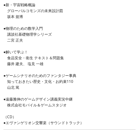
●新・宇宙戦略概論
グローバルコモンズの未来設計図
坂本 規博
●物理のための数学入門
講談社基礎物理学シリーズ
二宮 正夫
●解いて学ぶ！
食品安全・衛生 テキスト＆問題集
藤井 建夫、 塩見 一雄
●ゲームシナリオのためのファンタジー事典
知っておきたい歴史・文化・お約束110
山北 篤
●遠藤雅伸のゲームデザイン講義実況中継
株式会社モバイル＆ゲームスタジオ
（CD）
●エヴァンゲリオン交響楽（サウンドトラック）