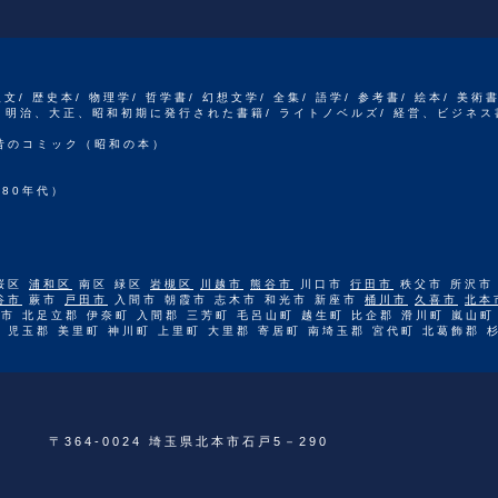
人文/ 歴史本/ 物理学/ 哲学書/ 幻想文学/ 全集/ 語学/ 参考書/ 絵本/ 美術
江戸、明治、大正、昭和初期に発行された書籍/ ライトノベルズ/ 経営、ビジネス
 昔のコミック（昭和の本）
80年代）
桜区
浦和区
南区 緑区
岩槻区
川越市
熊谷市
川口市
行田市
秩父市 所沢市
谷市
蕨市
戸田市
入間市 朝霞市 志木市 和光市 新座市
桶川市
久喜市
北本
市 北足立郡 伊奈町 入間郡 三芳町 毛呂山町 越生町 比企郡 滑川町 嵐山町
 児玉郡 美里町 神川町 上里町 大里郡 寄居町 南埼玉郡 宮代町 北葛飾郡 
〒364-0024 埼玉県北本市石戸5－290