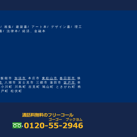
書/ 画集/ 建築書/ アート本/ デザイン書/ 理工
書/ 法律本/ 経済、金融本
 飯能市
加須市
本庄市
東松山市
春日部市
狭
市
八潮市 富士見市 三郷市 蓮田市
坂戸市
幸
 小川町 川島町 吉見町 鳩山町 ときがわ町 秩
杉戸町 松伏町