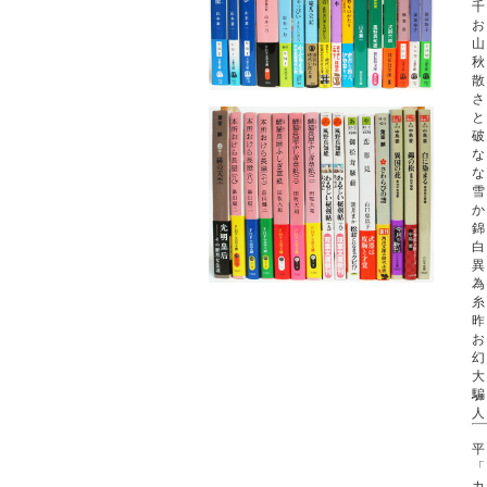
千
お
山
秋
散
さ
と
破
な
な
雪
か
錦
白
異
為
糸
昨
お
幻
大
騙
人