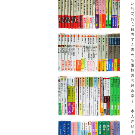
い
利
花
お
心
目
両
て
ふ
青
ぬ
ち
落
旅
善
恋
居
永
幸
す
一
本
人
芝
鯖
ま