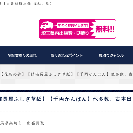
り【古書買取本舗 福ねこ堂】
【花鳥の夢】【鯖猫長屋ふしぎ草紙】【千両かんばん】他多数、
猫長屋ふしぎ草紙】【千両かんばん】他多数、古本出
群馬県高崎市 出張買取