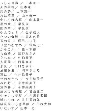
っしん虎徹 ／ 山本兼一
久の茶杓／ 山本兼一
鳥の夢／ 山本兼一
れは清麿 ／ 山本兼一
中しぐれ吉原 ／ 山本兼一
黒の鰻 ／ 早見俊
国の華 ／ 早見俊
やんでぇ！ ／ 金子成人
たつの伽羅 ／ 黒木久勝
玉の笛 ／ 澤田ふじ子
り壁のむすめ ／ 霜島けい
からこぶ ／ 佐々木裕一
ちぬ椿 ／ 知野みさき
立ちぬ ／ 佐伯泰英
人長屋 ／ 西條奈加
形見 ／ 山口恵以子
酒屋お夏 ／ 岡本さとる
遠に ／ 今井絵美子
せのかたち ／ 今井絵美子
みれ野 ／ 今井絵美子
流の客 ／ 今井絵美子
所おけら長屋 ／ 畠山健二
生そこつ長屋 ／ 井川香四郎
浜しぐれ ／ 井川香四郎
猫長屋ふしぎ草紙 ／ 田牧大和
いない節／ 山本一力