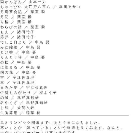
両かんばん／ 山本一力
ちゃっぴい 大江戸八百八 ／ 堀川アサコ
月庵茶会記 ／ 葉室 麟
月記 ／ 葉室 麟
り椿 ／ 葉室 麟
わらびの譜 ／ 葉室 麟
もえ ／ 諸田玲子
落戸 ／ 諸田玲子
でしこ日より ／ 中島 要
みだ縮緬 ／ 中島 要
とけ柳 ／ 中島 要
りんとう侍 ／ 中島 要
の松 ／ 中島 要
に染まる ／ 中島 要
国の花 ／ 中島 要
吉 ／ 宇江佐真理
車 ／ 宇江佐真理
日みた夢 ／ 宇江佐真理
伊勢ものがたり ／ 梶よう子
の城 ／ 風野真知雄
名やくざ ／ 風野真知雄
し絵 ／ 犬飼六岐
生胸算用 ／ 稲葉 稔
平昌オリンピック開幕まで、あと４日になりました。
「寒い」とか「凍っている」という報道を良くみます。なんと、
カナダ・バンクーバーより寒いそうです。