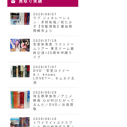
買取り実績
2026/08/07
ラブ ジェネレーショ
ン・木村拓哉／松たか
子【宅配買取】愛知県
岡崎市より
2026/07/18
安室奈美恵 ラストドー
ムツアー 東京ドーム最
終公演+25周年沖縄ラ
イブ
2026/07/07
DVD「安堂ロイド〜
A.I. knows
LOVE?〜」キムタク主
演
2026/06/29
埼玉県草加市／アニメ
映画 心が叫びたがって
るんだ／DVD／出張買
取
2026/06/16
トワイライトエクスプ
レス 寝台特急北斗星／