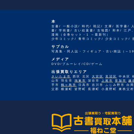
本
古書/ 一般小説/ 時代/ 戦記/ 文庫/ 医学書/ 
書/ 学術書/ 古い絵葉書/ 古地図/ 和本/ 
漫画（全巻セット・1 ～最新刊）
少年コミック/ 青年コミック/ 少女コミック/
サブカル
写真集・同人誌・フィギュア・古い雑誌（～19
メディア
DVD/ブルーレイ/CD/ゲーム
出張買取りエリア
さいたま市
西区 北区
大宮区
見沼区
中央区 
山市 羽生市
鴻巣市
深谷市
上尾市
草加市
越
手市
鶴ヶ島市
日高市 吉川市 ふじみ野市 白岡
父郡 横瀬町 皆野町 長瀞町 小鹿野町 東秩父村