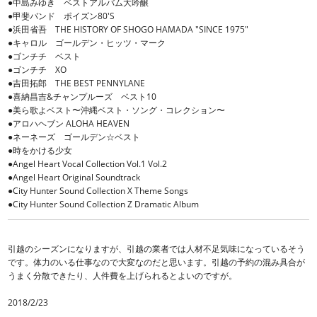
●中島みゆき ベストアルバム大吟醸
●甲斐バンド ポイズン80'S
●浜田省吾 THE HISTORY OF SHOGO HAMADA "SINCE 1975"
●キャロル ゴールデン・ヒッツ・マーク
●ゴンチチ ベスト
●ゴンチチ XO
●吉田拓郎 THE BEST PENNYLANE
●喜納昌吉&チャンプルーズ ベスト10
●美ら歌よベスト〜沖縄ベスト・ソング・コレクション〜
●アロハヘブン ALOHA HEAVEN
●ネーネーズ ゴールデン☆ベスト
●時をかける少女
●Angel Heart Vocal Collection Vol.1 Vol.2
●Angel Heart Original Soundtrack
●City Hunter Sound Collection X Theme Songs
●City Hunter Sound Collection Z Dramatic Album
引越のシーズンになりますが、引越の業者では人材不足気味になっているそう
です。体力のいる仕事なので大変なのだと思います。引越の予約の混み具合が
うまく分散できたり、人件費を上げられるとよいのですが。
2018/2/23