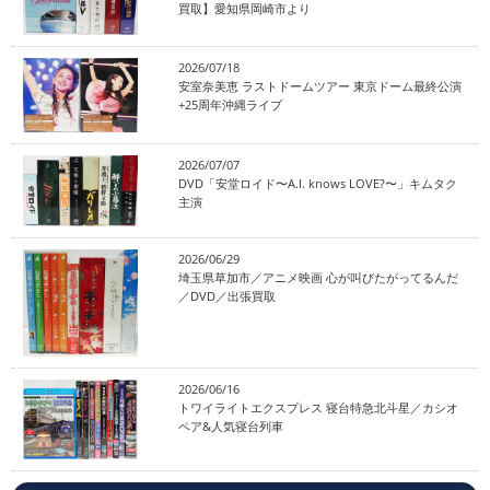
買取】愛知県岡崎市より
2026/07/18
安室奈美恵 ラストドームツアー 東京ドーム最終公演
+25周年沖縄ライブ
2026/07/07
DVD「安堂ロイド〜A.I. knows LOVE?〜」キムタク
主演
2026/06/29
埼玉県草加市／アニメ映画 心が叫びたがってるんだ
／DVD／出張買取
2026/06/16
トワイライトエクスプレス 寝台特急北斗星／カシオ
ペア&人気寝台列車