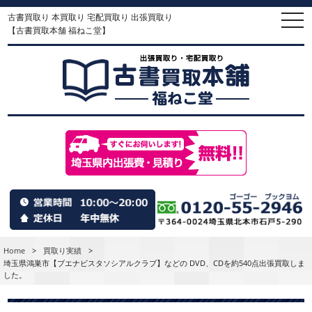
古書買取り 本買取り 宅配買取り 出張買取り
togg
navi
【古書買取本舗 福ねこ堂】
Home
>
買取り実績
>
埼玉県鴻巣市【ブエナビスタソシアルクラブ】などの DVD、CDを約540点出張買取しま
した。