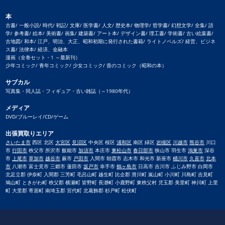
本
古書/ 一般小説/ 時代/ 戦記/ 文庫/ 医学書/ 人文/ 歴史本/ 物理学/ 哲学書/ 幻想文学/ 全集/ 語
学/ 参考書/ 絵本/ 美術書/ 画集/ 建築書/ アート本/ デザイン書/ 理工書/ 学術書/ 古い絵葉書/
古地図/ 和本/ 江戸、明治、大正、昭和初期に発行された書籍/ ライトノベルズ/ 経営、ビジネ
ス書/ 法律本/ 経済、金融本
漫画（全巻セット・1 ～最新刊）
少年コミック/ 青年コミック/ 少女コミック/ 昔のコミック（昭和の本）
サブカル
写真集・同人誌・フィギュア・古い雑誌（～1980年代）
メディア
DVD/ブルーレイ/CD/ゲーム
出張買取りエリア
さいたま市
西区 北区
大宮区
見沼区
中央区 桜区
浦和区
南区 緑区
岩槻区
川越市
熊谷市
川口
市
行田市
秩父市 所沢市 飯能市
加須市
本庄市
東松山市
春日部市
狭山市 羽生市
鴻巣市
深谷
市
上尾市
草加市
越谷市
蕨市
戸田市
入間市 朝霞市 志木市 和光市 新座市
桶川市
久喜市
北本
市
八潮市 富士見市 三郷市 蓮田市
坂戸市
幸手市
鶴ヶ島市
日高市 吉川市 ふじみ野市 白岡市
北足立郡 伊奈町 入間郡 三芳町 毛呂山町 越生町 比企郡 滑川町 嵐山町 小川町 川島町 吉見町
鳩山町 ときがわ町 秩父郡 横瀬町 皆野町 長瀞町 小鹿野町 東秩父村 児玉郡 美里町 神川町 上里
町 大里郡 寄居町 南埼玉郡 宮代町 北葛飾郡 杉戸町 松伏町