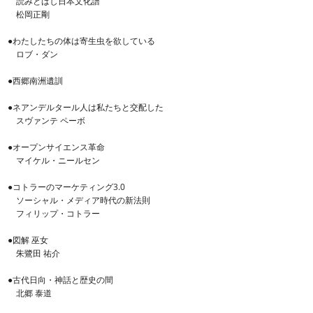
読みとばし日本文化譜
松岡正剛
●わたしたちの体は寄生虫を欲している
ロブ・ダン
●西郷南洲遺訓
●ネアンデルタール人は私たちと交配した
スヴァンテ ペーボ
●オープンサイエンス革命
マイケル・ニールセン
●コトラーのマーケティング3.0
ソーシャル・メディア時代の新法則
フィリップ・コトラー
●図解 巫女
朱鷺田 祐介
●古代日向・神話と歴史の間
北郷 泰道