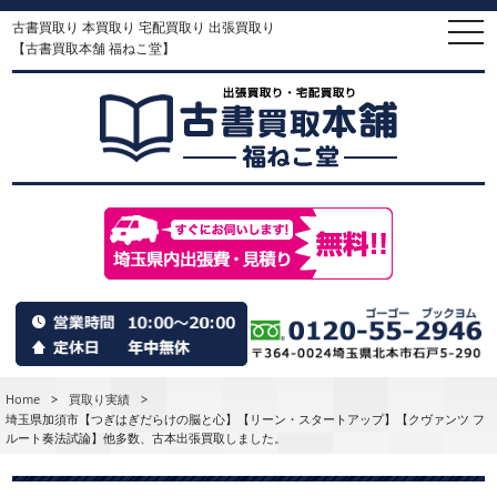
古書買取り 本買取り 宅配買取り 出張買取り
togg
navi
【古書買取本舗 福ねこ堂】
Home
>
買取り実績
>
埼玉県加須市【つぎはぎだらけの脳と心】【リーン・スタートアップ】【クヴァンツ フ
ルート奏法試論】他多数、古本出張買取しました。