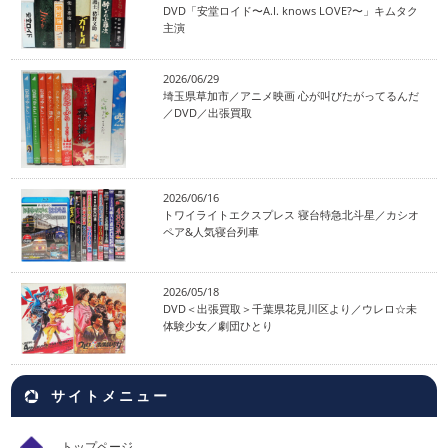
DVD「安堂ロイド〜A.I. knows LOVE?〜」キムタク
主演
2026/06/29
埼玉県草加市／アニメ映画 心が叫びたがってるんだ
／DVD／出張買取
2026/06/16
トワイライトエクスプレス 寝台特急北斗星／カシオ
ペア&人気寝台列車
2026/05/18
DVD＜出張買取＞千葉県花見川区より／ウレロ☆未
体験少女／劇団ひとり
サイトメニュー
トップページ