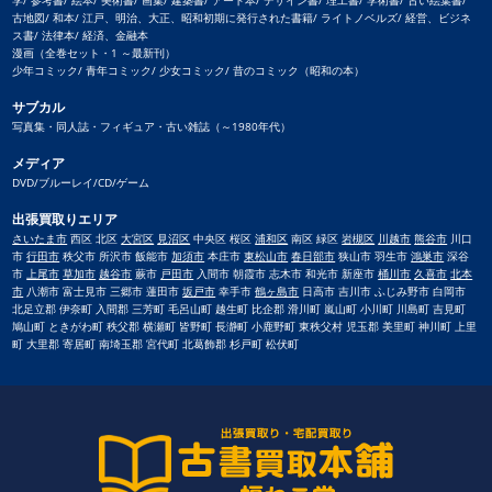
学/ 参考書/ 絵本/ 美術書/ 画集/ 建築書/ アート本/ デザイン書/ 理工書/ 学術書/ 古い絵葉書/
古地図/ 和本/ 江戸、明治、大正、昭和初期に発行された書籍/ ライトノベルズ/ 経営、ビジネ
ス書/ 法律本/ 経済、金融本
漫画（全巻セット・1 ～最新刊）
少年コミック/ 青年コミック/ 少女コミック/ 昔のコミック（昭和の本）
サブカル
写真集・同人誌・フィギュア・古い雑誌（～1980年代）
メディア
DVD/ブルーレイ/CD/ゲーム
出張買取りエリア
さいたま市
西区 北区
大宮区
見沼区
中央区 桜区
浦和区
南区 緑区
岩槻区
川越市
熊谷市
川口
市
行田市
秩父市 所沢市 飯能市
加須市
本庄市
東松山市
春日部市
狭山市 羽生市
鴻巣市
深谷
市
上尾市
草加市
越谷市
蕨市
戸田市
入間市 朝霞市 志木市 和光市 新座市
桶川市
久喜市
北本
市
八潮市 富士見市 三郷市 蓮田市
坂戸市
幸手市
鶴ヶ島市
日高市 吉川市 ふじみ野市 白岡市
北足立郡 伊奈町 入間郡 三芳町 毛呂山町 越生町 比企郡 滑川町 嵐山町 小川町 川島町 吉見町
鳩山町 ときがわ町 秩父郡 横瀬町 皆野町 長瀞町 小鹿野町 東秩父村 児玉郡 美里町 神川町 上里
町 大里郡 寄居町 南埼玉郡 宮代町 北葛飾郡 杉戸町 松伏町