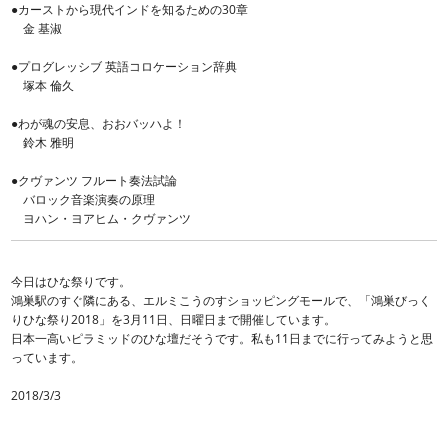
●カーストから現代インドを知るための30章
金 基淑
●プログレッシブ 英語コロケーション辞典
塚本 倫久
●わが魂の安息、おおバッハよ！
鈴木 雅明
●クヴァンツ フルート奏法試論
バロック音楽演奏の原理
ヨハン・ヨアヒム・クヴァンツ
今日はひな祭りです。
鴻巣駅のすぐ隣にある、エルミこうのすショッピングモールで、「鴻巣びっく
りひな祭り2018」を3月11日、日曜日まで開催しています。
日本一高いピラミッドのひな壇だそうです。私も11日までに行ってみようと思
っています。
2018/3/3