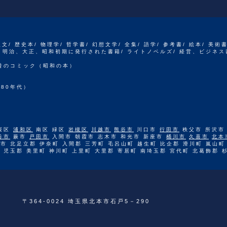
人文/ 歴史本/ 物理学/ 哲学書/ 幻想文学/ 全集/ 語学/ 参考書/ 絵本/ 美術
江戸、明治、大正、昭和初期に発行された書籍/ ライトノベルズ/ 経営、ビジネス
 昔のコミック（昭和の本）
80年代）
桜区
浦和区
南区 緑区
岩槻区
川越市
熊谷市
川口市
行田市
秩父市 所沢市
谷市
蕨市
戸田市
入間市 朝霞市 志木市 和光市 新座市
桶川市
久喜市
北本
市 北足立郡 伊奈町 入間郡 三芳町 毛呂山町 越生町 比企郡 滑川町 嵐山町
 児玉郡 美里町 神川町 上里町 大里郡 寄居町 南埼玉郡 宮代町 北葛飾郡 
〒364-0024 埼玉県北本市石戸5－290