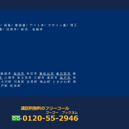
書/ 画集/ 建築書/ アート本/ デザイン書/ 理工
書/ 法律本/ 経済、金融本
 飯能市
加須市
本庄市
東松山市
春日部市
狭
市
八潮市 富士見市 三郷市 蓮田市
坂戸市
幸
 小川町 川島町 吉見町 鳩山町 ときがわ町 秩
杉戸町 松伏町