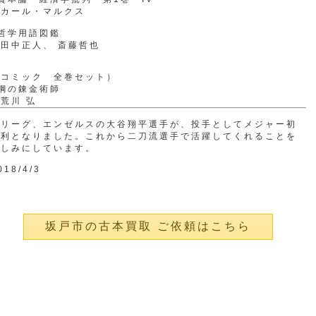
カール・マルクス
哲学用語図鑑
田中正人、 斎藤哲也
（コミック 全巻セット）
鋼の錬金術師
荒川 弘
大リーグ、エンゼルスの大谷翔平選手が、投手としてメジャー初
勝利となりました。これから二刀流選手で活躍してくれることを
楽しみにしています。
018/4/3
坂戸市の古本買取 ご依頼はこちら