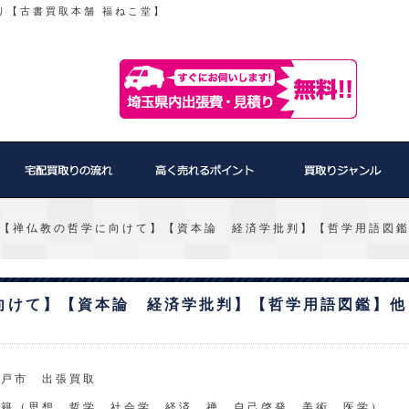
り【古書買取本舗 福ねこ堂】
【禅仏教の哲学に向けて】【資本論 経済学批判】【哲学用語図
向けて】【資本論 経済学批判】【哲学用語図鑑】他
坂戸市 出張買取
書籍（思想、哲学、社会学、経済、禅、自己啓発、美術、医学）