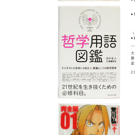
●
●
2