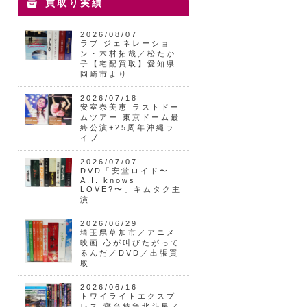
買取り実績
2026/08/07
ラブ ジェネレーショ
ン・木村拓哉／松たか
子【宅配買取】愛知県
岡崎市より
2026/07/18
安室奈美恵 ラストドー
ムツアー 東京ドーム最
終公演+25周年沖縄ラ
イブ
2026/07/07
DVD「安堂ロイド〜
A.I. knows
LOVE?〜」キムタク主
演
2026/06/29
埼玉県草加市／アニメ
映画 心が叫びたがって
るんだ／DVD／出張買
取
2026/06/16
トワイライトエクスプ
レス 寝台特急北斗星／