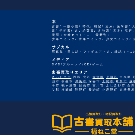
本
古書/ 一般小説/ 時代/ 戦記/ 文庫/ 医学書/ 
書/ 学術書/ 古い絵葉書/ 古地図/ 和本/ 
漫画（全巻セット・1 ～最新刊）
少年コミック/ 青年コミック/ 少女コミック/
サブカル
写真集・同人誌・フィギュア・古い雑誌（～19
メディア
DVD/ブルーレイ/CD/ゲーム
出張買取りエリア
さいたま市
西区 北区
大宮区
見沼区
中央区 
山市 羽生市
鴻巣市
深谷市
上尾市
草加市
越
手市
鶴ヶ島市
日高市 吉川市 ふじみ野市 白岡
父郡 横瀬町 皆野町 長瀞町 小鹿野町 東秩父村