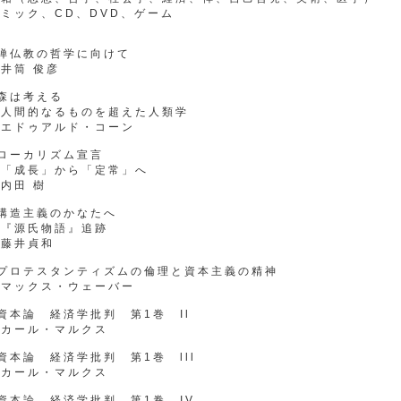
ミック、CD、DVD、ゲーム
●禅仏教の哲学に向けて
井筒 俊彦
森は考える
人間的なるものを超えた人類学
エドゥアルド・コーン
ローカリズム宣言
「成長」から「定常」へ
内田 樹
構造主義のかなたへ
『源氏物語』追跡
藤井貞和
●プロテスタンティズムの倫理と資本主義の精神
マックス・ウェーバー
資本論 経済学批判 第1巻 Il
カール・マルクス
資本論 経済学批判 第1巻 lll
カール・マルクス
資本論 経済学批判 第1巻 IV