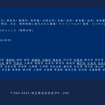
人文/ 歴史本/ 物理学/ 哲学書/ 幻想文学/ 全集/ 語学/ 参考書/ 絵本/ 美術
江戸、明治、大正、昭和初期に発行された書籍/ ライトノベルズ/ 経営、ビジネス
 昔のコミック（昭和の本）
80年代）
桜区
浦和区
南区 緑区
岩槻区
川越市
熊谷市
川口市
行田市
秩父市 所沢市
谷市
蕨市
戸田市
入間市 朝霞市 志木市 和光市 新座市
桶川市
久喜市
北本
市 北足立郡 伊奈町 入間郡 三芳町 毛呂山町 越生町 比企郡 滑川町 嵐山町
 児玉郡 美里町 神川町 上里町 大里郡 寄居町 南埼玉郡 宮代町 北葛飾郡 
〒364-0024 埼玉県北本市石戸5－290