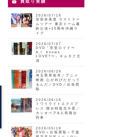
買取り実績
2026/07/18
安室奈美恵 ラストドー
ムツアー 東京ドーム最
終公演+25周年沖縄ラ
イブ
2026/07/07
DVD「安堂ロイド〜
A.I. knows
LOVE?〜」キムタク主
演
2026/06/29
埼玉県草加市／アニメ
映画 心が叫びたがって
るんだ／DVD／出張買
取
2026/06/16
トワイライトエクスプ
レス 寝台特急北斗星／
カシオペア&人気寝台
列車
2026/05/18
DVD＜出張買取＞千葉
県花見川区より／ウレ