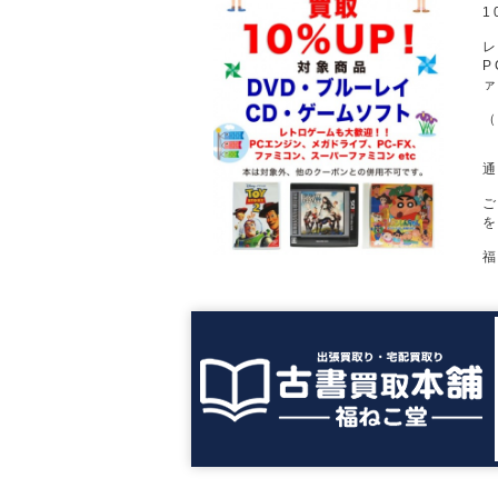
1
P
ァ
を