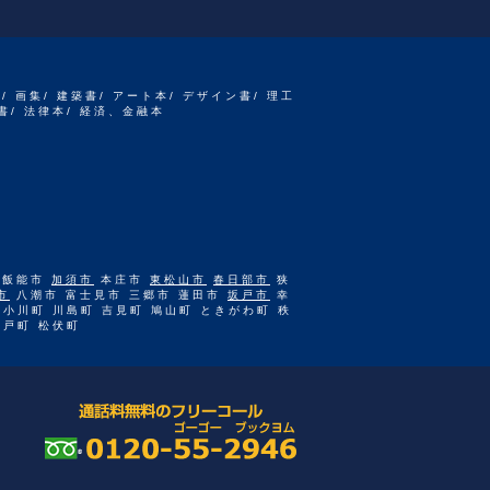
書/ 画集/ 建築書/ アート本/ デザイン書/ 理工
書/ 法律本/ 経済、金融本
 飯能市
加須市
本庄市
東松山市
春日部市
狭
市
八潮市 富士見市 三郷市 蓮田市
坂戸市
幸
 小川町 川島町 吉見町 鳩山町 ときがわ町 秩
杉戸町 松伏町