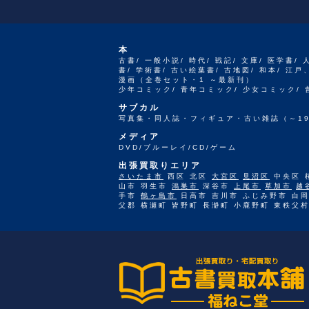
本
古書/ 一般小説/ 時代/ 戦記/ 文庫/ 医学書/ 
書/ 学術書/ 古い絵葉書/ 古地図/ 和本/ 
漫画（全巻セット・1 ～最新刊）
少年コミック/ 青年コミック/ 少女コミック/
サブカル
写真集・同人誌・フィギュア・古い雑誌（～19
メディア
DVD/ブルーレイ/CD/ゲーム
出張買取りエリア
さいたま市
西区 北区
大宮区
見沼区
中央区 
山市 羽生市
鴻巣市
深谷市
上尾市
草加市
越
手市
鶴ヶ島市
日高市 吉川市 ふじみ野市 白岡
父郡 横瀬町 皆野町 長瀞町 小鹿野町 東秩父村