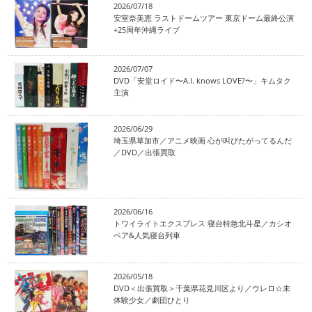
2026/07/18
安室奈美恵 ラストドームツアー 東京ドーム最終公演
+25周年沖縄ライブ
2026/07/07
DVD「安堂ロイド〜A.I. knows LOVE?〜」キムタク
主演
2026/06/29
埼玉県草加市／アニメ映画 心が叫びたがってるんだ
／DVD／出張買取
2026/06/16
トワイライトエクスプレス 寝台特急北斗星／カシオ
ペア&人気寝台列車
2026/05/18
DVD＜出張買取＞千葉県花見川区より／ウレロ☆未
体験少女／劇団ひとり