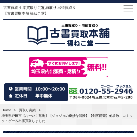
古書買取り 本買取り 宅配買取り 出張買取り
togg
navi
【古書買取本舗 福ねこ堂】
Home
>
買取り実績
>
埼玉県戸田市【お〜い！竜馬】【ジョジョの奇妙な冒険】【剣客商売】他多数、コミッ
ク・ゲーム出張買取しました。