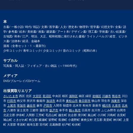
本
古書/ 一般小説/ 時代/ 戦記/ 文庫/ 医学書/ 人文/ 歴史本/ 物理学/ 哲学書/ 幻想文学/ 全集/ 語
学/ 参考書/ 絵本/ 美術書/ 画集/ 建築書/ アート本/ デザイン書/ 理工書/ 学術書/ 古い絵葉書/
古地図/ 和本/ 江戸、明治、大正、昭和初期に発行された書籍/ ライトノベルズ/ 経営、ビジネ
ス書/ 法律本/ 経済、金融本
漫画（全巻セット・1 ～最新刊）
少年コミック/ 青年コミック/ 少女コミック/ 昔のコミック（昭和の本）
サブカル
写真集・同人誌・フィギュア・古い雑誌（～1980年代）
メディア
DVD/ブルーレイ/CD/ゲーム
出張買取りエリア
さいたま市
西区 北区
大宮区
見沼区
中央区 桜区
浦和区
南区 緑区
岩槻区
川越市
熊谷市
川口
市
行田市
秩父市 所沢市 飯能市
加須市
本庄市
東松山市
春日部市
狭山市 羽生市
鴻巣市
深谷
市
上尾市
草加市
越谷市
蕨市
戸田市
入間市 朝霞市 志木市 和光市 新座市
桶川市
久喜市
北本
市
八潮市 富士見市 三郷市 蓮田市
坂戸市
幸手市
鶴ヶ島市
日高市 吉川市 ふじみ野市 白岡市
北足立郡 伊奈町 入間郡 三芳町 毛呂山町 越生町 比企郡 滑川町 嵐山町 小川町 川島町 吉見町
鳩山町 ときがわ町 秩父郡 横瀬町 皆野町 長瀞町 小鹿野町 東秩父村 児玉郡 美里町 神川町 上里
町 大里郡 寄居町 南埼玉郡 宮代町 北葛飾郡 杉戸町 松伏町