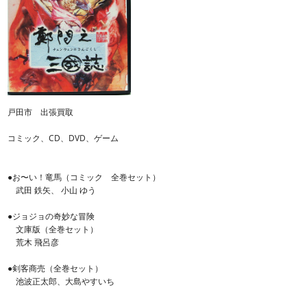
戸田市 出張買取
コミック、CD、DVD、ゲーム
●お〜い！竜馬（コミック 全巻セット）
武田 鉄矢、 小山 ゆう
●ジョジョの奇妙な冒険
文庫版（全巻セット）
荒木 飛呂彦
●剣客商売（全巻セット）
池波正太郎、大島やすいち