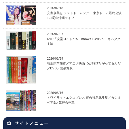
2026/07/18
安室奈美恵 ラストドームツアー 東京ドーム最終公演
+25周年沖縄ライブ
2026/07/07
DVD「安堂ロイド〜A.I. knows LOVE?〜」キムタク
主演
2026/06/29
埼玉県草加市／アニメ映画 心が叫びたがってるんだ
／DVD／出張買取
2026/06/16
トワイライトエクスプレス 寝台特急北斗星／カシオ
ペア&人気寝台列車
サイトメニュー