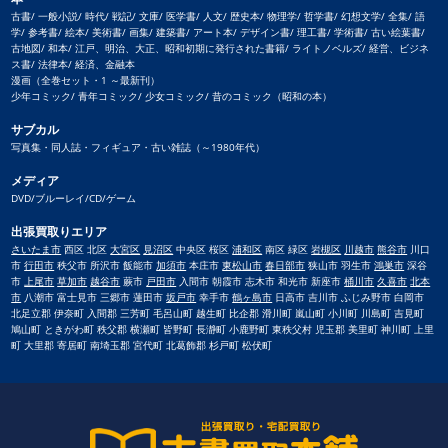
古書/ 一般小説/ 時代/ 戦記/ 文庫/ 医学書/ 人文/ 歴史本/ 物理学/ 哲学書/ 幻想文学/ 全集/ 語
学/ 参考書/ 絵本/ 美術書/ 画集/ 建築書/ アート本/ デザイン書/ 理工書/ 学術書/ 古い絵葉書/
古地図/ 和本/ 江戸、明治、大正、昭和初期に発行された書籍/ ライトノベルズ/ 経営、ビジネ
ス書/ 法律本/ 経済、金融本
漫画（全巻セット・1 ～最新刊）
少年コミック/ 青年コミック/ 少女コミック/ 昔のコミック（昭和の本）
サブカル
写真集・同人誌・フィギュア・古い雑誌（～1980年代）
メディア
DVD/ブルーレイ/CD/ゲーム
出張買取りエリア
さいたま市
西区 北区
大宮区
見沼区
中央区 桜区
浦和区
南区 緑区
岩槻区
川越市
熊谷市
川口
市
行田市
秩父市 所沢市 飯能市
加須市
本庄市
東松山市
春日部市
狭山市 羽生市
鴻巣市
深谷
市
上尾市
草加市
越谷市
蕨市
戸田市
入間市 朝霞市 志木市 和光市 新座市
桶川市
久喜市
北本
市
八潮市 富士見市 三郷市 蓮田市
坂戸市
幸手市
鶴ヶ島市
日高市 吉川市 ふじみ野市 白岡市
北足立郡 伊奈町 入間郡 三芳町 毛呂山町 越生町 比企郡 滑川町 嵐山町 小川町 川島町 吉見町
鳩山町 ときがわ町 秩父郡 横瀬町 皆野町 長瀞町 小鹿野町 東秩父村 児玉郡 美里町 神川町 上里
町 大里郡 寄居町 南埼玉郡 宮代町 北葛飾郡 杉戸町 松伏町