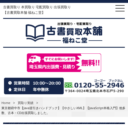
古書買取り 本買取り 宅配買取り 出張買取り
togg
navi
【古書買取本舗 福ねこ堂】
Home
>
買取り実績
>
東京都府中市【Java逆引きハンドブック】【やさしいXML】【JavaScript本格入門】他多
数、古本・CD出張買取しました。