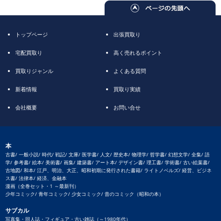
トップページ
出張買取り
宅配買取り
高く売れるポイント
買取りジャンル
よくある質問
新着情報
買取り実績
会社概要
お問い合せ
本
古書/ 一般小説/ 時代/ 戦記/ 文庫/ 医学書/ 人文/ 歴史本/ 物理学/ 哲学書/ 幻想文学/ 全集/ 語
学/ 参考書/ 絵本/ 美術書/ 画集/ 建築書/ アート本/ デザイン書/ 理工書/ 学術書/ 古い絵葉書/
古地図/ 和本/ 江戸、明治、大正、昭和初期に発行された書籍/ ライトノベルズ/ 経営、ビジネ
ス書/ 法律本/ 経済、金融本
漫画（全巻セット・1 ～最新刊）
少年コミック/ 青年コミック/ 少女コミック/ 昔のコミック（昭和の本）
サブカル
写真集・同人誌・フィギュア・古い雑誌（～1980年代）