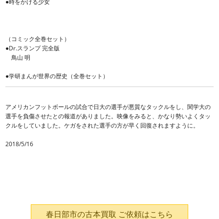
●時をかける少女
（コミック全巻セット）
●Dr.スランプ 完全版
鳥山 明
●学研まんが世界の歴史（全巻セット）
アメリカンフットボールの試合で日大の選手が悪質なタックルをし、関学大の
選手を負傷させたとの報道がありました。映像をみると、かなり勢いよくタッ
クルをしていました。ケガをされた選手の方が早く回復されますように。
2018/5/16
春日部市の古本買取 ご依頼はこちら