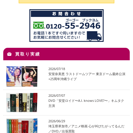
買取り実績
2026/07/18
安室奈美恵 ラストドームツアー 東京ドーム最終公演
+25周年沖縄ライブ
2026/07/07
DVD「安堂ロイド〜A.I. knows LOVE?〜」キムタク
主演
2026/06/29
埼玉県草加市／アニメ映画 心が叫びたがってるんだ
／DVD／出張買取