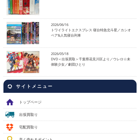
2026/06/16
トワイライトエクスプレス 寝台特急北斗星／カシオ
ペア&人気寝台列車
2026/05/18
DVD＜出張買取＞千葉県花見川区より／ウレロ☆未
体験少女／劇団ひとり
サイトメニュー
トップページ
出張買取り
宅配買取り
高く売れるポイント