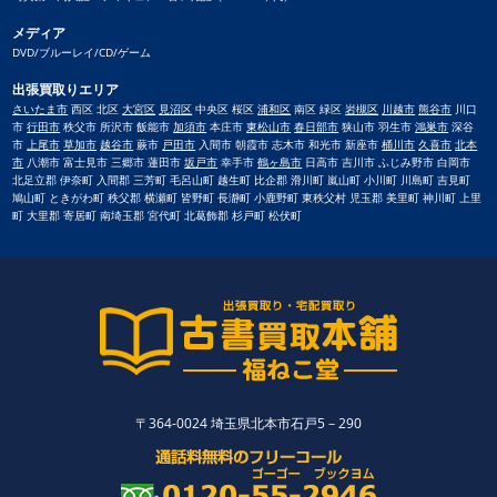
メディア
DVD/ブルーレイ/CD/ゲーム
出張買取りエリア
さいたま市
西区 北区
大宮区
見沼区
中央区 桜区
浦和区
南区 緑区
岩槻区
川越市
熊谷市
川口
市
行田市
秩父市 所沢市 飯能市
加須市
本庄市
東松山市
春日部市
狭山市 羽生市
鴻巣市
深谷
市
上尾市
草加市
越谷市
蕨市
戸田市
入間市 朝霞市 志木市 和光市 新座市
桶川市
久喜市
北本
市
八潮市 富士見市 三郷市 蓮田市
坂戸市
幸手市
鶴ヶ島市
日高市 吉川市 ふじみ野市 白岡市
北足立郡 伊奈町 入間郡 三芳町 毛呂山町 越生町 比企郡 滑川町 嵐山町 小川町 川島町 吉見町
鳩山町 ときがわ町 秩父郡 横瀬町 皆野町 長瀞町 小鹿野町 東秩父村 児玉郡 美里町 神川町 上里
町 大里郡 寄居町 南埼玉郡 宮代町 北葛飾郡 杉戸町 松伏町
〒364-0024 埼玉県北本市石戸5－290