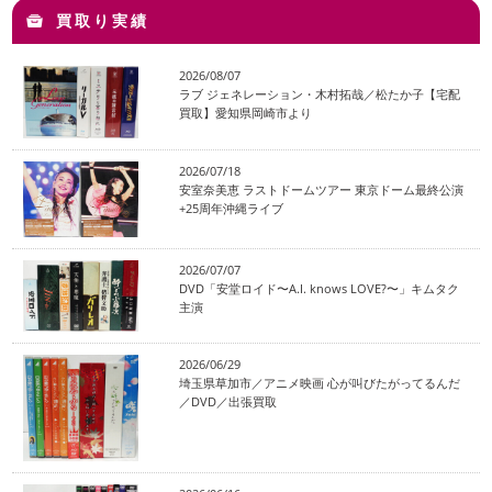
買取り実績
2026/08/07
ラブ ジェネレーション・木村拓哉／松たか子【宅配
買取】愛知県岡崎市より
2026/07/18
安室奈美恵 ラストドームツアー 東京ドーム最終公演
+25周年沖縄ライブ
2026/07/07
DVD「安堂ロイド〜A.I. knows LOVE?〜」キムタク
主演
2026/06/29
埼玉県草加市／アニメ映画 心が叫びたがってるんだ
／DVD／出張買取