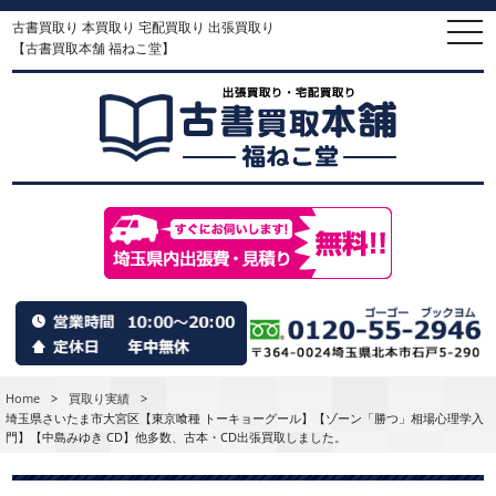
古書買取り 本買取り 宅配買取り 出張買取り
togg
navi
【古書買取本舗 福ねこ堂】
Home
>
買取り実績
>
埼玉県さいたま市大宮区【東京喰種 トーキョーグール】【ゾーン「勝つ」相場心理学入
門】【中島みゆき CD】他多数、古本・CD出張買取しました。