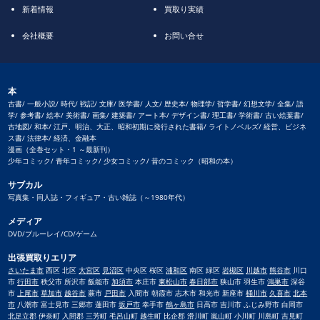
新着情報
買取り実績
会社概要
お問い合せ
本
古書/ 一般小説/ 時代/ 戦記/ 文庫/ 医学書/ 人文/ 歴史本/ 物理学/ 哲学書/ 幻想文学/ 全集/ 語
学/ 参考書/ 絵本/ 美術書/ 画集/ 建築書/ アート本/ デザイン書/ 理工書/ 学術書/ 古い絵葉書/
古地図/ 和本/ 江戸、明治、大正、昭和初期に発行された書籍/ ライトノベルズ/ 経営、ビジネ
ス書/ 法律本/ 経済、金融本
漫画（全巻セット・1 ～最新刊）
少年コミック/ 青年コミック/ 少女コミック/ 昔のコミック（昭和の本）
サブカル
写真集・同人誌・フィギュア・古い雑誌（～1980年代）
メディア
DVD/ブルーレイ/CD/ゲーム
出張買取りエリア
さいたま市
西区 北区
大宮区
見沼区
中央区 桜区
浦和区
南区 緑区
岩槻区
川越市
熊谷市
川口
市
行田市
秩父市 所沢市 飯能市
加須市
本庄市
東松山市
春日部市
狭山市 羽生市
鴻巣市
深谷
市
上尾市
草加市
越谷市
蕨市
戸田市
入間市 朝霞市 志木市 和光市 新座市
桶川市
久喜市
北本
市
八潮市 富士見市 三郷市 蓮田市
坂戸市
幸手市
鶴ヶ島市
日高市 吉川市 ふじみ野市 白岡市
北足立郡 伊奈町 入間郡 三芳町 毛呂山町 越生町 比企郡 滑川町 嵐山町 小川町 川島町 吉見町