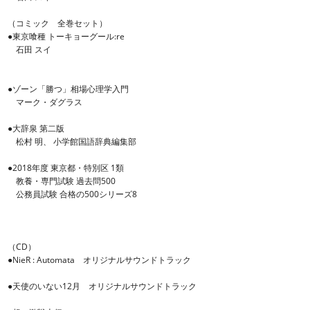
（コミック 全巻セット）
●東京喰種 トーキョーグール:re
石田 スイ
●ゾーン「勝つ」相場心理学入門
マーク・ダグラス
●大辞泉 第二版
松村 明、 小学館国語辞典編集部
●2018年度 東京都・特別区 1類
教養・専門試験 過去問500
公務員試験 合格の500シリーズ8
（CD）
●NieR : Automata オリジナルサウンドトラック
●天使のいない12月 オリジナルサウンドトラック