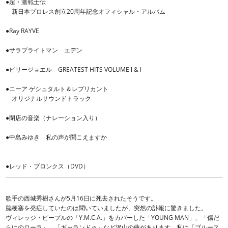
●超・激戦士伝
新日本プロレス創立20周年記念オフィシャル・アルバム
●Ray RAYVE
●サラブライトマン エデン
●ビリージョエル GREATEST HITS VOLUME l & l
●ニーア ゲシュタルト＆レプリカント
オリジナルサウンドトラック
●閉店の音楽（ナレーション入り）
●中島みゆき 私の声が聞こえますか
●レッド・ブロンクス（DVD）
歌手の西城秀樹さんが5月16日に死去されたそうです。
脳梗塞を発症していたのは聞いていましたが、突然の訃報に驚きました。
ヴィレッジ・ピープルの「Y.M.C.A.」をカバーした「YOUNG MAN」、「傷だ
らけのローラ」、「ギャランドゥ」など沢山の曲があります。私は「ブルース