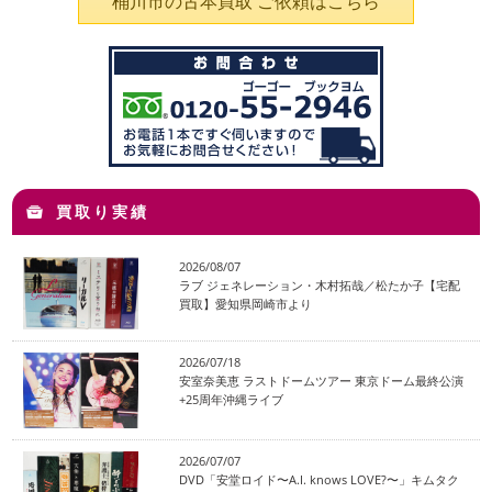
桶川市の古本買取 ご依頼はこちら
買取り実績
2026/08/07
ラブ ジェネレーション・木村拓哉／松たか子【宅配
買取】愛知県岡崎市より
2026/07/18
安室奈美恵 ラストドームツアー 東京ドーム最終公演
+25周年沖縄ライブ
2026/07/07
DVD「安堂ロイド〜A.I. knows LOVE?〜」キムタク