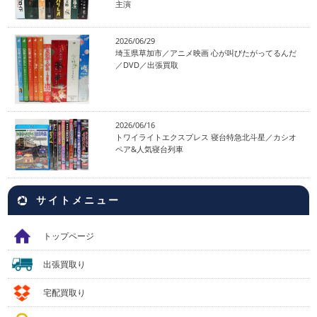
主演
2026/06/29
埼玉県草加市／アニメ映画 心が叫びたがってるんだ
／DVD／出張買取
2026/06/16
トワイライトエクスプレス 寝台特急北斗星／カシオ
ペア&人気寝台列車
サイトメニュー
トップページ
出張買取り
宅配買取り