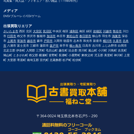
写真集・同人誌・フィギュア・古い雑誌（～1980年代）
メディア
DVD/ブルーレイ/CD/ゲーム
出張買取りエリア
さいたま市
西区 北区
大宮区
見沼区
中央区 桜区
浦和区
南区 緑区
岩槻区
川越市
熊谷市
川口
市
行田市
秩父市 所沢市 飯能市
加須市
本庄市
東松山市
春日部市
狭山市 羽生市
鴻巣市
深谷
市
上尾市
草加市
越谷市
蕨市
戸田市
入間市 朝霞市 志木市 和光市 新座市
桶川市
久喜市
北本
市
八潮市 富士見市 三郷市 蓮田市
坂戸市
幸手市
鶴ヶ島市
日高市 吉川市 ふじみ野市 白岡市
北足立郡 伊奈町 入間郡 三芳町 毛呂山町 越生町 比企郡 滑川町 嵐山町 小川町 川島町 吉見町
鳩山町 ときがわ町 秩父郡 横瀬町 皆野町 長瀞町 小鹿野町 東秩父村 児玉郡 美里町 神川町 上里
町 大里郡 寄居町 南埼玉郡 宮代町 北葛飾郡 杉戸町 松伏町
〒364-0024 埼玉県北本市石戸5－290