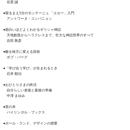
谷原 誠
●寝るまえ5分のモンテーニュ 「エセー」入門
アントワーヌ・コンパニョン
●面白いほどよくわかるギリシャ神話
天地創造からヘラクレスまで、壮大な神話世界のすべて
吉田 敦彦
●敵を味方に変える技術
ボブ・バーグ
●「学び合う学び」が生まれるとき
石井 順治
●おひとりさまの終活
自分らしい老後と最後の準備
中澤 まゆみ
●茶の本
バイリンガル・ブックス
●ポール・ランド、デザインの授業