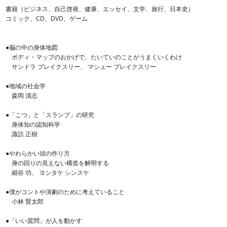
書籍（ビジネス、自己啓発、健康、エッセイ、文学、旅行、日本史）
コミック、CD、DVD、ゲーム
●脳の中の身体地図
ボディ・マップのおかげで、たいていのことがうまくいくわけ
サンドラ ブレイクスリー、 マシュー ブレイクスリー
●地域の社会学
森岡 清志
●「こつ」と「スランプ」の研究
身体知の認知科学
諏訪 正樹
●やわらかい頭の作り方
身の回りの見えない構造を解明する
細谷 功、 ヨシタケ シンスケ
●僕がコントや演劇のために考えていること
小林 賢太郎
●「いい質問」が人を動かす