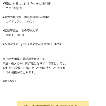
●実践力を身につける Pythonの教科書
クジラ飛行机
●暴力の解剖学 神経犯罪学への招待
エイドリアン・レイン
●落語研究会 古今亭志ん朝
全集下（DVD）
●22才の別れ Lycoris 葉見ず花見ず物語（DVD）
今日は大相撲の夏場所千秋楽です。
関脇・栃ノ心が大関昇進になりそうで嬉しいです。
12日目に横綱・白鵬に勝ったのが凄かったですね。
今日の相撲が楽しみです。
2018/5/27