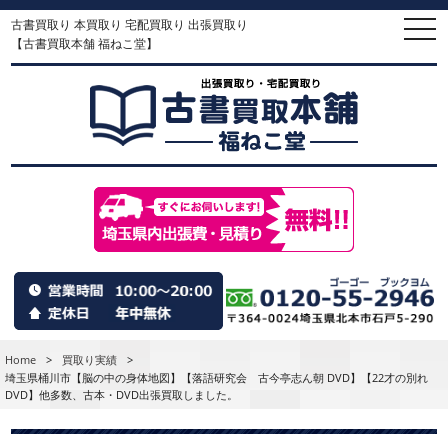
古書買取り 本買取り 宅配買取り 出張買取り
togg
navi
【古書買取本舗 福ねこ堂】
Home
>
買取り実績
>
埼玉県桶川市【脳の中の身体地図】【落語研究会 古今亭志ん朝 DVD】【22才の別れ
DVD】他多数、古本・DVD出張買取しました。