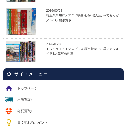
2026/06/29
埼玉県草加市／アニメ映画 心が叫びたがってるんだ
／DVD／出張買取
2026/06/16
トワイライトエクスプレス 寝台特急北斗星／カシオ
ペア&人気寝台列車
サイトメニュー
トップページ
出張買取り
宅配買取り
高く売れるポイント