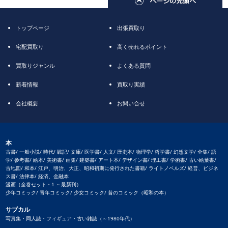
トップページ
出張買取り
宅配買取り
高く売れるポイント
買取りジャンル
よくある質問
新着情報
買取り実績
会社概要
お問い合せ
本
古書/ 一般小説/ 時代/ 戦記/ 文庫/ 医学書/ 人文/ 歴史本/ 物理学/ 哲学書/ 幻想文学/ 全集/ 語
学/ 参考書/ 絵本/ 美術書/ 画集/ 建築書/ アート本/ デザイン書/ 理工書/ 学術書/ 古い絵葉書/
古地図/ 和本/ 江戸、明治、大正、昭和初期に発行された書籍/ ライトノベルズ/ 経営、ビジネ
ス書/ 法律本/ 経済、金融本
漫画（全巻セット・1 ～最新刊）
少年コミック/ 青年コミック/ 少女コミック/ 昔のコミック（昭和の本）
サブカル
写真集・同人誌・フィギュア・古い雑誌（～1980年代）