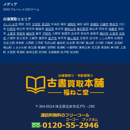
メディア
DVD/ブルーレイ/CD/ゲーム
出張買取りエリア
さいたま市
西区 北区
大宮区
見沼区
中央区 桜区
浦和区
南区 緑区
岩槻区
川越市
熊谷市
川口
市
行田市
秩父市 所沢市 飯能市
加須市
本庄市
東松山市
春日部市
狭山市 羽生市
鴻巣市
深谷
市
上尾市
草加市
越谷市
蕨市
戸田市
入間市 朝霞市 志木市 和光市 新座市
桶川市
久喜市
北本
市
八潮市 富士見市 三郷市 蓮田市
坂戸市
幸手市
鶴ヶ島市
日高市 吉川市 ふじみ野市 白岡市
北足立郡 伊奈町 入間郡 三芳町 毛呂山町 越生町 比企郡 滑川町 嵐山町 小川町 川島町 吉見町
鳩山町 ときがわ町 秩父郡 横瀬町 皆野町 長瀞町 小鹿野町 東秩父村 児玉郡 美里町 神川町 上里
町 大里郡 寄居町 南埼玉郡 宮代町 北葛飾郡 杉戸町 松伏町
〒364-0024 埼玉県北本市石戸5－290