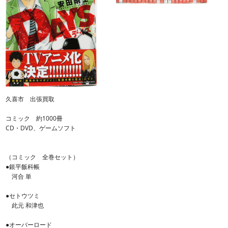
久喜市 出張買取
コミック 約1000冊
CD・DVD、ゲームソフト
（コミック 全巻セット）
●銀平飯科帳
河合 単
●セトウツミ
此元 和津也
●オーバーロード