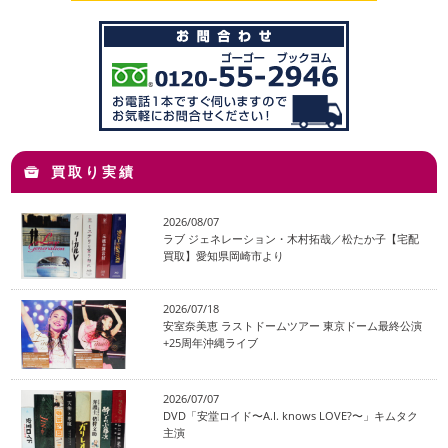
買取り実績
2026/08/07
ラブ ジェネレーション・木村拓哉／松たか子【宅配
買取】愛知県岡崎市より
2026/07/18
安室奈美恵 ラストドームツアー 東京ドーム最終公演
+25周年沖縄ライブ
2026/07/07
DVD「安堂ロイド〜A.I. knows LOVE?〜」キムタク
主演