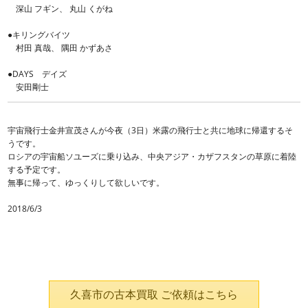
深山 フギン、 丸山 くがね
●キリングバイツ
村田 真哉、 隅田 かずあさ
●DAYS デイズ
安田剛士
宇宙飛行士金井宣茂さんが今夜（3日）米露の飛行士と共に地球に帰還するそ
うです。
ロシアの宇宙船ソユーズに乗り込み、中央アジア・カザフスタンの草原に着陸
する予定です。
無事に帰って、ゆっくりして欲しいです。
2018/6/3
久喜市の古本買取 ご依頼はこちら