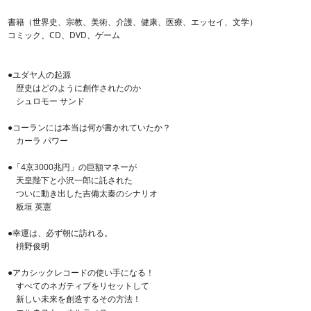
書籍（世界史、宗教、美術、介護、健康、医療、エッセイ、文学）
コミック、CD、DVD、ゲーム
●ユダヤ人の起源
歴史はどのように創作されたのか
シュロモー サンド
●コーランには本当は何が書かれていたか？
カーラ パワー
●「4京3000兆円」の巨額マネーが
天皇陛下と小沢一郎に託された
ついに動き出した吉備太秦のシナリオ
板垣 英憲
●幸運は、必ず朝に訪れる。
枡野俊明
●アカシックレコードの使い手になる！
すべてのネガティブをリセットして
新しい未来を創造するその方法！