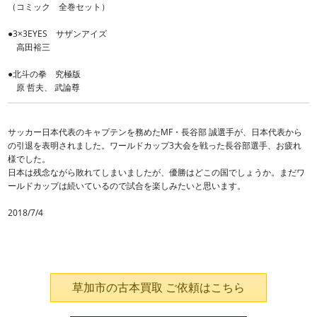
（コミック 全巻セット）
●3×3EYES サザンアイズ
高田裕三
●北斗の拳 究極版
原 哲夫、 武論尊
サッカー日本代表のキャプテンを務めたMF・長谷部 誠選手が、日本代表から
の引退を表明されました。ワールドカップ3大会を戦った長谷部選手、お疲れ
様でした。
日本は残念ながら敗れてしまいましたが、優勝はどこの国でしょうか。まだワ
ールドカップは続いているので試合を楽しみたいと思います。
2018/7/4
草加市の古本買取 ご依頼はこちら