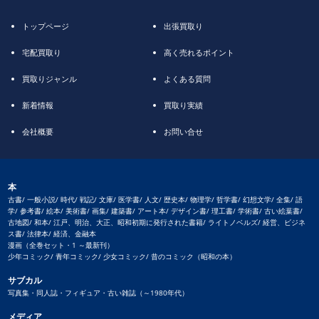
トップページ
出張買取り
宅配買取り
高く売れるポイント
買取りジャンル
よくある質問
新着情報
買取り実績
会社概要
お問い合せ
本
古書/ 一般小説/ 時代/ 戦記/ 文庫/ 医学書/ 人文/ 歴史本/ 物理学/ 哲学書/ 幻想文学/ 全集/ 語
学/ 参考書/ 絵本/ 美術書/ 画集/ 建築書/ アート本/ デザイン書/ 理工書/ 学術書/ 古い絵葉書/
古地図/ 和本/ 江戸、明治、大正、昭和初期に発行された書籍/ ライトノベルズ/ 経営、ビジネ
ス書/ 法律本/ 経済、金融本
漫画（全巻セット・1 ～最新刊）
少年コミック/ 青年コミック/ 少女コミック/ 昔のコミック（昭和の本）
サブカル
写真集・同人誌・フィギュア・古い雑誌（～1980年代）
メディア