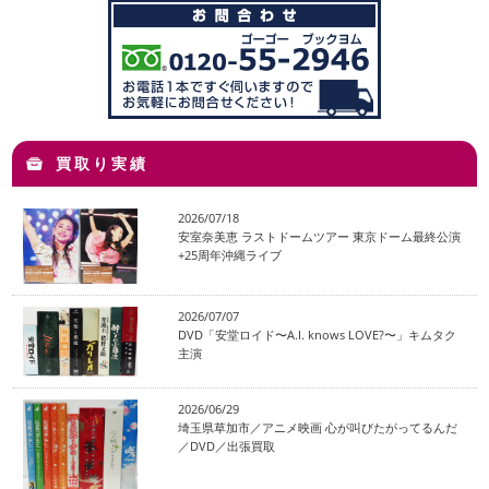
買取り実績
2026/07/18
安室奈美恵 ラストドームツアー 東京ドーム最終公演
+25周年沖縄ライブ
2026/07/07
DVD「安堂ロイド〜A.I. knows LOVE?〜」キムタク
主演
2026/06/29
埼玉県草加市／アニメ映画 心が叫びたがってるんだ
／DVD／出張買取