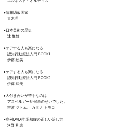
エルネスト・オルティス
●情報隠蔽国家
青木理
●日本美術の歴史
辻 惟雄
●ケアする人も楽になる
認知行動療法入門 BOOK1
伊藤 絵美
●ケアする人も楽になる
認知行動療法入門 BOOK2
伊藤 絵美
●人付き合いが苦手なのは
アスペルガー症候群のせいでした。
吉濱 ツトム、 カタノ トモコ
●症例DVD付 認知症の正しい治し方
河野 和彦