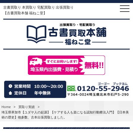
古書買取り 本買取り 宅配買取り 出張買取り
togg
navi
【古書買取本舗 福ねこ堂】
Home
>
買取り実績
>
埼玉県草加市【ユダヤ人の起源】【ケアする人も楽になる認知行動療法入門】【日本美
術の歴史】他多数、古本出張買取しました。