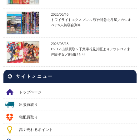
2026/06/16
トワイライトエクスプレス 寝台特急北斗星／カシオ
ペア&人気寝台列車
2026/05/18
DVD＜出張買取＞千葉県花見川区より／ウレロ☆未
体験少女／劇団ひとり
サイトメニュー
トップページ
出張買取り
宅配買取り
高く売れるポイント