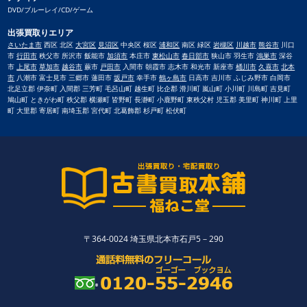
DVD/ブルーレイ/CD/ゲーム
出張買取りエリア
さいたま市
西区 北区
大宮区
見沼区
中央区 桜区
浦和区
南区 緑区
岩槻区
川越市
熊谷市
川口
市
行田市
秩父市 所沢市 飯能市
加須市
本庄市
東松山市
春日部市
狭山市 羽生市
鴻巣市
深谷
市
上尾市
草加市
越谷市
蕨市
戸田市
入間市 朝霞市 志木市 和光市 新座市
桶川市
久喜市
北本
市
八潮市 富士見市 三郷市 蓮田市
坂戸市
幸手市
鶴ヶ島市
日高市 吉川市 ふじみ野市 白岡市
北足立郡 伊奈町 入間郡 三芳町 毛呂山町 越生町 比企郡 滑川町 嵐山町 小川町 川島町 吉見町
鳩山町 ときがわ町 秩父郡 横瀬町 皆野町 長瀞町 小鹿野町 東秩父村 児玉郡 美里町 神川町 上里
町 大里郡 寄居町 南埼玉郡 宮代町 北葛飾郡 杉戸町 松伏町
〒364-0024 埼玉県北本市石戸5－290