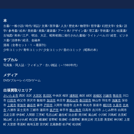
本
古書/ 一般小説/ 時代/ 戦記/ 文庫/ 医学書/ 人文/ 歴史本/ 物理学/ 哲学書/ 幻想文学/ 全集/ 語
学/ 参考書/ 絵本/ 美術書/ 画集/ 建築書/ アート本/ デザイン書/ 理工書/ 学術書/ 古い絵葉書/
古地図/ 和本/ 江戸、明治、大正、昭和初期に発行された書籍/ ライトノベルズ/ 経営、ビジネ
ス書/ 法律本/ 経済、金融本
漫画（全巻セット・1 ～最新刊）
少年コミック/ 青年コミック/ 少女コミック/ 昔のコミック（昭和の本）
サブカル
写真集・同人誌・フィギュア・古い雑誌（～1980年代）
メディア
DVD/ブルーレイ/CD/ゲーム
出張買取りエリア
さいたま市
西区 北区
大宮区
見沼区
中央区 桜区
浦和区
南区 緑区
岩槻区
川越市
熊谷市
川口
市
行田市
秩父市 所沢市 飯能市
加須市
本庄市
東松山市
春日部市
狭山市 羽生市
鴻巣市
深谷
市
上尾市
草加市
越谷市
蕨市
戸田市
入間市 朝霞市 志木市 和光市 新座市
桶川市
久喜市
北本
市
八潮市 富士見市 三郷市 蓮田市
坂戸市
幸手市
鶴ヶ島市
日高市 吉川市 ふじみ野市 白岡市
北足立郡 伊奈町 入間郡 三芳町 毛呂山町 越生町 比企郡 滑川町 嵐山町 小川町 川島町 吉見町
鳩山町 ときがわ町 秩父郡 横瀬町 皆野町 長瀞町 小鹿野町 東秩父村 児玉郡 美里町 神川町 上里
町 大里郡 寄居町 南埼玉郡 宮代町 北葛飾郡 杉戸町 松伏町