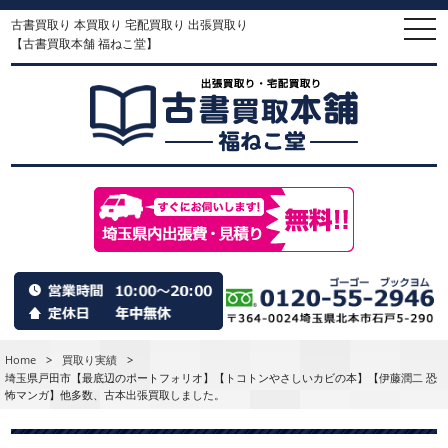
古書買取り 本買取り 宅配買取り 出張買取り
togg
navi
【古書買取本舗 福ねこ堂】
Home
>
買取り実績
>
埼玉県戸田市【最底辺のポートフォリオ】【トコトンやさしいカビの本】【伊藤潤二 恐
怖マンガ】他多数、古本出張買取しました。