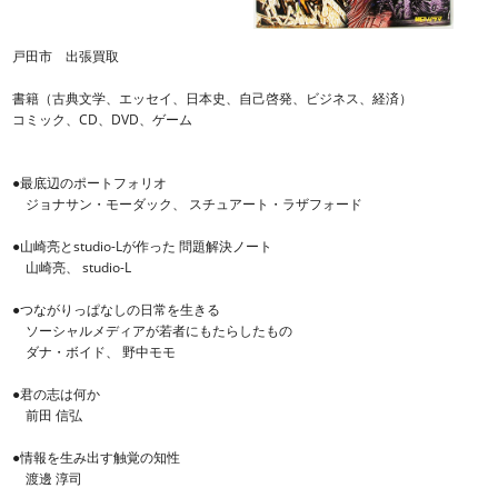
戸田市 出張買取
書籍（古典文学、エッセイ、日本史、自己啓発、ビジネス、経済）
コミック、CD、DVD、ゲーム
●最底辺のポートフォリオ
ジョナサン・モーダック、 スチュアート・ラザフォード
●山崎亮とstudio-Lが作った 問題解決ノート
山崎亮、 studio-L
●つながりっぱなしの日常を生きる
ソーシャルメディアが若者にもたらしたもの
ダナ・ボイド、 野中モモ
●君の志は何か
前田 信弘
●情報を生み出す触覚の知性
渡邊 淳司