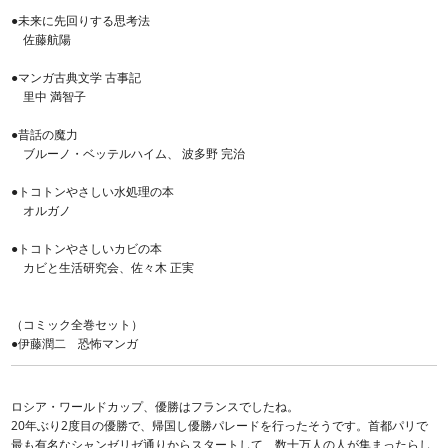
●未来に先回りする思考法
佐藤航陽
●マンガ古典文学 古事記
里中 満智子
●昔話の魔力
ブルーノ・ベッテルハイム、 波多野 完治
●トコトンやさしい水処理の本
オルガノ
●トコトンやさしいカビの本
カビと生活研究会、佐々木 正実
（コミック全巻セット）
●伊藤潤二 恐怖マンガ
ロシア・ワールドカップ、優勝はフランスでしたね。
20年ぶり2度目の優勝で、帰国し優勝パレードを行ったそうです。首都パリで
最も有名なシャンゼリゼ通りからスタートして、数十万人の人が集まったらし