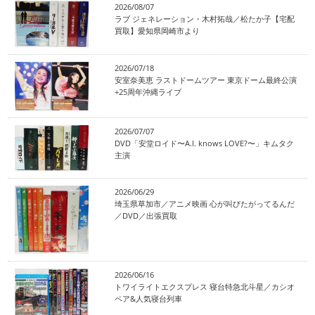
2026/08/07
ラブ ジェネレーション・木村拓哉／松たか子【宅配
買取】愛知県岡崎市より
2026/07/18
安室奈美恵 ラストドームツアー 東京ドーム最終公演
+25周年沖縄ライブ
2026/07/07
DVD「安堂ロイド〜A.I. knows LOVE?〜」キムタク
主演
2026/06/29
埼玉県草加市／アニメ映画 心が叫びたがってるんだ
／DVD／出張買取
2026/06/16
トワイライトエクスプレス 寝台特急北斗星／カシオ
ペア&人気寝台列車