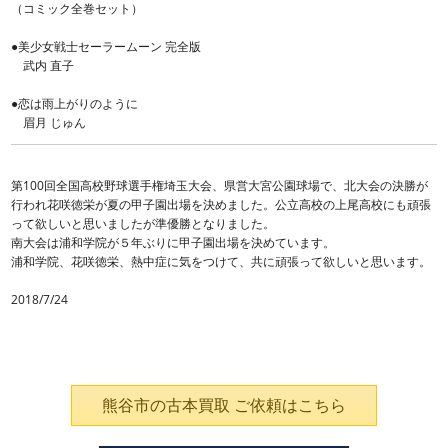
（コミック全巻セット）
●美少女戦士セーラームーン 完全版
武内 直子
●恋は雨上がりのように
眉月 じゅん
第100回全国高校野球選手権埼玉大会、県営大宮公園球場で、北大会の決勝が
行われ花咲徳栄が夏の甲子園出場を決めました。公立高校の上尾高校にも頑張
って欲しいと思いましたが準優勝となりました。
南大会は浦和学院が５年ぶりに甲子園出場を決めています。
浦和学院、花咲徳栄、熱中症に気をつけて、共に頑張って欲しいと思います。
2018/7/24
熊谷市の古本買取 ご依頼はこちら