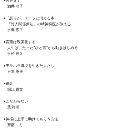
●男尊女子
酒井 順子
●「怒りが」スーッと消える本
「対人関係療法」の精神科医が教える
水島 広子
●言葉は現実化する
人生は、たった"ひと言"から動きはじめる
永松 茂久
●モラハラ環境を生きた人たち
谷本 惠美
●錬金
堀江 貴文
●こだわらない
葉 祥明
●神様に上手に助けてもらう方法
斎藤一人