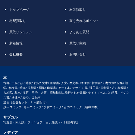
トップページ
出張買取り
宅配買取り
高く売れるポイント
買取りジャンル
よくある質問
新着情報
買取り実績
会社概要
お問い合せ
本
古書/ 一般小説/ 時代/ 戦記/ 文庫/ 医学書/ 人文/ 歴史本/ 物理学/ 哲学書/ 幻想文学/ 全集/ 語
学/ 参考書/ 絵本/ 美術書/ 画集/ 建築書/ アート本/ デザイン書/ 理工書/ 学術書/ 古い絵葉書/
古地図/ 和本/ 江戸、明治、大正、昭和初期に発行された書籍/ ライトノベルズ/ 経営、ビジネ
ス書/ 法律本/ 経済、金融本
漫画（全巻セット・1 ～最新刊）
少年コミック/ 青年コミック/ 少女コミック/ 昔のコミック（昭和の本）
サブカル
写真集・同人誌・フィギュア・古い雑誌（～1980年代）
メディア