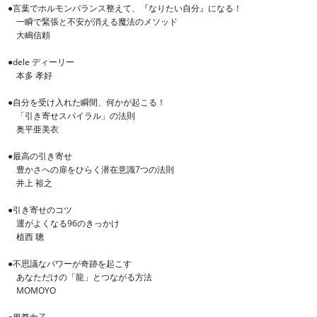
●言葉でホルモンバランス整えて、『なりたい自分』になる！
一瞬で緊張と不安が消える魔法のメソッド
大嶋信頼
●dele ディーリー
本多 孝好
●自分を受け入れた瞬間、何かが起こる！
「引き寄せスパイラル」の法則
奥平亜美衣
●最高の引き寄せ
豊かさへの扉をひらく潜在意識7つの法則
井上 裕之
●引き寄せのコツ
運がよくなる96のきっかけ
植西 聰
●不思議なパワーが奇跡を起こす
あなただけの「龍」とつながる方法
MOMOYO