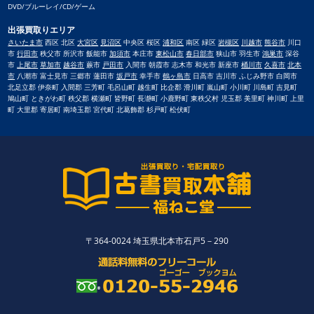
DVD/ブルーレイ/CD/ゲーム
出張買取りエリア
さいたま市
西区 北区
大宮区
見沼区
中央区 桜区
浦和区
南区 緑区
岩槻区
川越市
熊谷市
川口
市
行田市
秩父市 所沢市 飯能市
加須市
本庄市
東松山市
春日部市
狭山市 羽生市
鴻巣市
深谷
市
上尾市
草加市
越谷市
蕨市
戸田市
入間市 朝霞市 志木市 和光市 新座市
桶川市
久喜市
北本
市
八潮市 富士見市 三郷市 蓮田市
坂戸市
幸手市
鶴ヶ島市
日高市 吉川市 ふじみ野市 白岡市
北足立郡 伊奈町 入間郡 三芳町 毛呂山町 越生町 比企郡 滑川町 嵐山町 小川町 川島町 吉見町
鳩山町 ときがわ町 秩父郡 横瀬町 皆野町 長瀞町 小鹿野町 東秩父村 児玉郡 美里町 神川町 上里
町 大里郡 寄居町 南埼玉郡 宮代町 北葛飾郡 杉戸町 松伏町
〒364-0024 埼玉県北本市石戸5－290