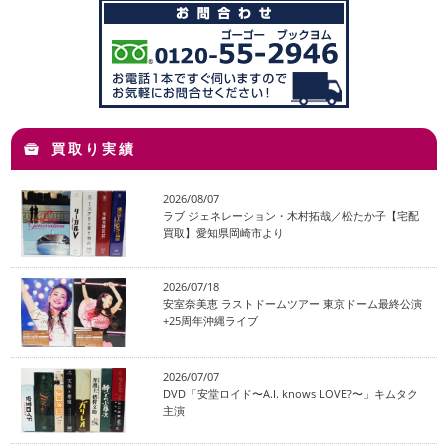
買取り実績
2026/08/07
ラブ ジェネレーション・木村拓哉／松たか子【宅配
買取】愛知県岡崎市より
2026/07/18
安室奈美恵 ラストドームツアー 東京ドーム最終公演
+25周年沖縄ライブ
2026/07/07
DVD「安堂ロイド〜A.I. knows LOVE?〜」キムタク
主演