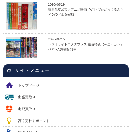
2026/06/29
埼玉県草加市／アニメ映画 心が叫びたがってるんだ
／DVD／出張買取
2026/06/16
トワイライトエクスプレス 寝台特急北斗星／カシオ
ペア&人気寝台列車
サイトメニュー
トップページ
出張買取り
宅配買取り
高く売れるポイント