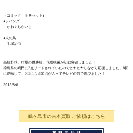
（コミック 全巻セット）
●ジパング
かわぐちかいじ
●火の鳥
手塚治虫
高校野球、昨夏の優勝校、花咲徳栄が初戦突破しました！
徳島県の鳴門に2点リードされていたのでヒヤヒヤしながら応援しました。8回
に逆転して、9回にも追加点が入ってテレビの前で喜びました！
2018/8/8
鶴ヶ島市の古本買取 ご依頼はこちら