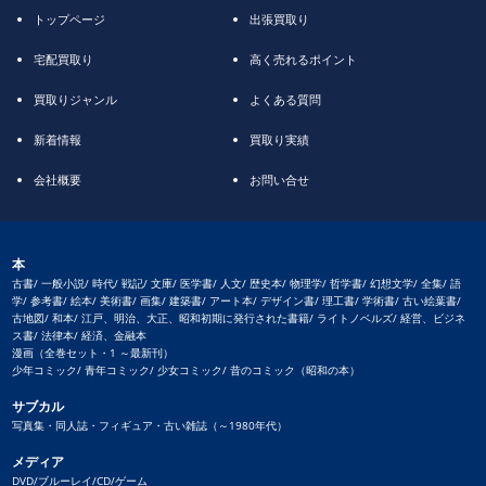
トップページ
出張買取り
宅配買取り
高く売れるポイント
買取りジャンル
よくある質問
新着情報
買取り実績
会社概要
お問い合せ
本
古書/ 一般小説/ 時代/ 戦記/ 文庫/ 医学書/ 人文/ 歴史本/ 物理学/ 哲学書/ 幻想文学/ 全集/ 語
学/ 参考書/ 絵本/ 美術書/ 画集/ 建築書/ アート本/ デザイン書/ 理工書/ 学術書/ 古い絵葉書/
古地図/ 和本/ 江戸、明治、大正、昭和初期に発行された書籍/ ライトノベルズ/ 経営、ビジネ
ス書/ 法律本/ 経済、金融本
漫画（全巻セット・1 ～最新刊）
少年コミック/ 青年コミック/ 少女コミック/ 昔のコミック（昭和の本）
サブカル
写真集・同人誌・フィギュア・古い雑誌（～1980年代）
メディア
DVD/ブルーレイ/CD/ゲーム