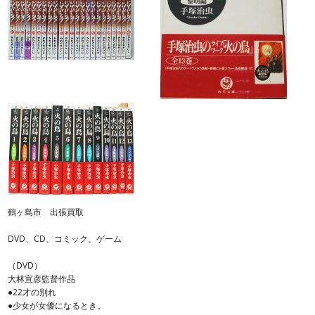
鶴ヶ島市 出張買取
DVD、CD、コミック、ゲーム
（DVD）
大林宣彦監督作品
●22才の別れ
●少女が女優になるとき。