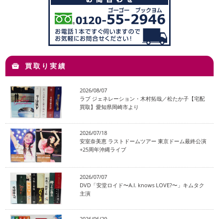
買取り実績
2026/08/07
ラブ ジェネレーション・木村拓哉／松たか子【宅配
買取】愛知県岡崎市より
2026/07/18
安室奈美恵 ラストドームツアー 東京ドーム最終公演
+25周年沖縄ライブ
2026/07/07
DVD「安堂ロイド〜A.I. knows LOVE?〜」キムタク
主演
2026/06/29