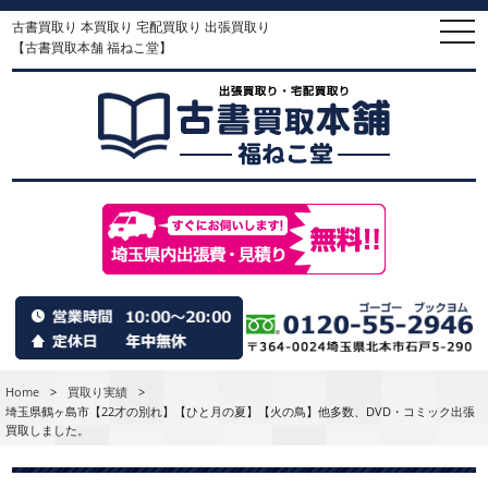
古書買取り 本買取り 宅配買取り 出張買取り
togg
navi
【古書買取本舗 福ねこ堂】
Home
>
買取り実績
>
埼玉県鶴ヶ島市【22才の別れ】【ひと月の夏】【火の鳥】他多数、DVD・コミック出張
買取しました。