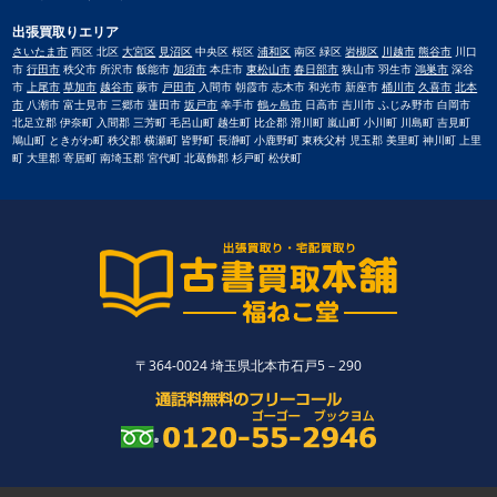
出張買取りエリア
さいたま市
西区 北区
大宮区
見沼区
中央区 桜区
浦和区
南区 緑区
岩槻区
川越市
熊谷市
川口
市
行田市
秩父市 所沢市 飯能市
加須市
本庄市
東松山市
春日部市
狭山市 羽生市
鴻巣市
深谷
市
上尾市
草加市
越谷市
蕨市
戸田市
入間市 朝霞市 志木市 和光市 新座市
桶川市
久喜市
北本
市
八潮市 富士見市 三郷市 蓮田市
坂戸市
幸手市
鶴ヶ島市
日高市 吉川市 ふじみ野市 白岡市
北足立郡 伊奈町 入間郡 三芳町 毛呂山町 越生町 比企郡 滑川町 嵐山町 小川町 川島町 吉見町
鳩山町 ときがわ町 秩父郡 横瀬町 皆野町 長瀞町 小鹿野町 東秩父村 児玉郡 美里町 神川町 上里
町 大里郡 寄居町 南埼玉郡 宮代町 北葛飾郡 杉戸町 松伏町
〒364-0024 埼玉県北本市石戸5－290