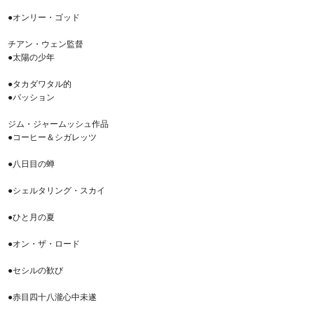
●オンリー・ゴッド
チアン・ウェン監督
●太陽の少年
●タカダワタル的
●パッション
ジム・ジャームッシュ作品
●コーヒー＆シガレッツ
●八日目の蝉
●シェルタリング・スカイ
●ひと月の夏
●オン・ザ・ロード
●セシルの歓び
●赤目四十八瀧心中未遂