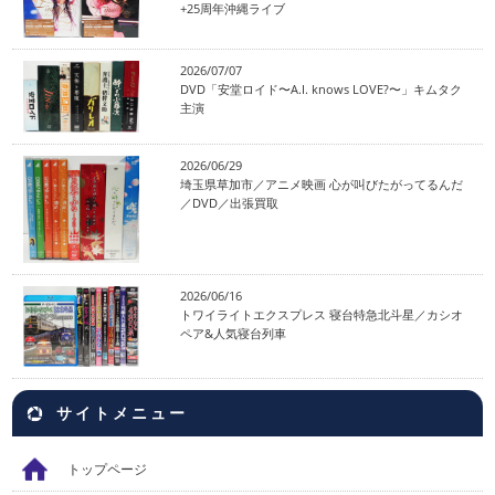
+25周年沖縄ライブ
2026/07/07
DVD「安堂ロイド〜A.I. knows LOVE?〜」キムタク
主演
2026/06/29
埼玉県草加市／アニメ映画 心が叫びたがってるんだ
／DVD／出張買取
2026/06/16
トワイライトエクスプレス 寝台特急北斗星／カシオ
ペア&人気寝台列車
サイトメニュー
トップページ