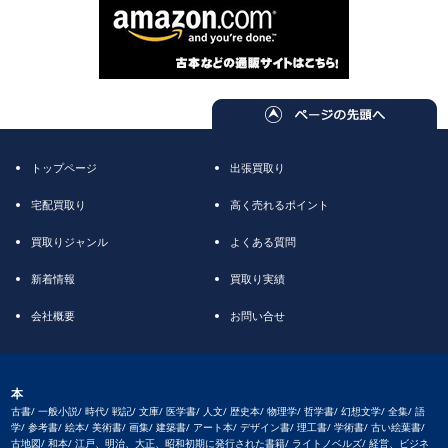
トップページ
出張買取り
宅配買取り
高く売れるポイント
買取りジャンル
よくある質問
新着情報
買取り実績
会社概要
お問い合せ
本
古書/ 一般小説/ 時代/ 戦記/ 文庫/ 医学書/ 人文/ 歴史本/ 物理学/ 哲学書/ 幻想文学/ 全集/ 語
学/ 参考書/ 絵本/ 美術書/ 画集/ 建築書/ アート本/ デザイン書/ 理工書/ 学術書/ 古い絵葉書/
古地図/ 和本/ 江戸、明治、大正、昭和初期に発行された書籍/ ライトノベルズ/ 経営、ビジネ