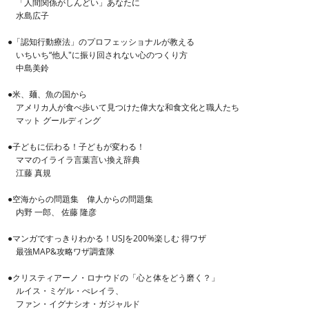
「人間関係がしんどい」あなたに
水島広子
●「認知行動療法」のプロフェッショナルが教える
いちいち“他人"に振り回されない心のつくり方
中島美鈴
●米、麺、魚の国から
アメリカ人が食べ歩いて見つけた偉大な和食文化と職人たち
マット グールディング
●子どもに伝わる！子どもが変わる！
ママのイライラ言葉言い換え辞典
江藤 真規
●空海からの問題集 偉人からの問題集
内野 一郎、 佐藤 隆彦
●マンガですっきりわかる！USJを200%楽しむ 得ワザ
最強MAP&攻略ワザ調査隊
●クリスティアーノ・ロナウドの「心と体をどう磨く？」
ルイス・ミゲル・ぺレイラ、
ファン・イグナシオ・ガジャルド