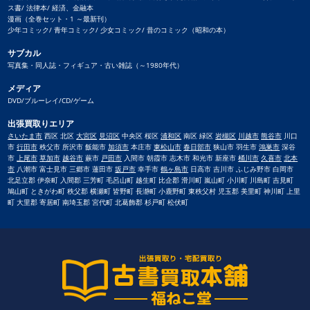
ス書/ 法律本/ 経済、金融本
漫画（全巻セット・1 ～最新刊）
少年コミック/ 青年コミック/ 少女コミック/ 昔のコミック（昭和の本）
サブカル
写真集・同人誌・フィギュア・古い雑誌（～1980年代）
メディア
DVD/ブルーレイ/CD/ゲーム
出張買取りエリア
さいたま市
西区 北区
大宮区
見沼区
中央区 桜区
浦和区
南区 緑区
岩槻区
川越市
熊谷市
川口
市
行田市
秩父市 所沢市 飯能市
加須市
本庄市
東松山市
春日部市
狭山市 羽生市
鴻巣市
深谷
市
上尾市
草加市
越谷市
蕨市
戸田市
入間市 朝霞市 志木市 和光市 新座市
桶川市
久喜市
北本
市
八潮市 富士見市 三郷市 蓮田市
坂戸市
幸手市
鶴ヶ島市
日高市 吉川市 ふじみ野市 白岡市
北足立郡 伊奈町 入間郡 三芳町 毛呂山町 越生町 比企郡 滑川町 嵐山町 小川町 川島町 吉見町
鳩山町 ときがわ町 秩父郡 横瀬町 皆野町 長瀞町 小鹿野町 東秩父村 児玉郡 美里町 神川町 上里
町 大里郡 寄居町 南埼玉郡 宮代町 北葛飾郡 杉戸町 松伏町