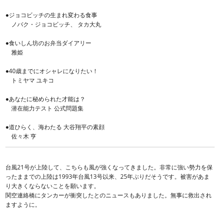
●ジョコビッチの生まれ変わる食事
ノバク・ジョコビッチ、 タカ大丸
●食いしん坊のお弁当ダイアリー
雅姫
●40歳までにオシャレになりたい！
トミヤマ ユキコ
●あなたに秘められた才能は？
潜在能力テスト 公式問題集
●道ひらく、海わたる 大谷翔平の素顔
佐々木 亨
台風21号が上陸して、こちらも風が強くなってきました。非常に強い勢力を保
ったままでの上陸は1993年台風13号以来、25年ぶりだそうです。被害があま
り大きくならないことを願います。
関空連絡橋にタンカーが衝突したとのニュースもありました。無事に救出され
ますように。