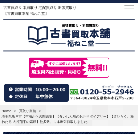
古書買取り 本買取り 宅配買取り 出張買取り
togg
navi
【古書買取本舗 福ねこ堂】
Home
>
買取り実績
>
埼玉県坂戸市【空海からの問題集】【食いしん坊のお弁当ダイアリー】【道ひらく、海
わたる 大谷翔平の素顔】他多数、古本出張買取しました。