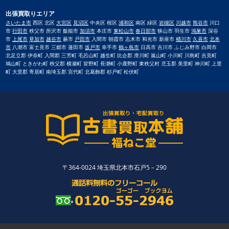
出張買取りエリア
さいたま市
西区 北区
大宮区
見沼区
中央区 桜区
浦和区
南区 緑区
岩槻区
川越市
熊谷市
川口
市
行田市
秩父市 所沢市 飯能市
加須市
本庄市
東松山市
春日部市
狭山市 羽生市
鴻巣市
深谷
市
上尾市
草加市
越谷市
蕨市
戸田市
入間市 朝霞市 志木市 和光市 新座市
桶川市
久喜市
北本
市
八潮市 富士見市 三郷市 蓮田市
坂戸市
幸手市
鶴ヶ島市
日高市 吉川市 ふじみ野市 白岡市
北足立郡 伊奈町 入間郡 三芳町 毛呂山町 越生町 比企郡 滑川町 嵐山町 小川町 川島町 吉見町
鳩山町 ときがわ町 秩父郡 横瀬町 皆野町 長瀞町 小鹿野町 東秩父村 児玉郡 美里町 神川町 上里
町 大里郡 寄居町 南埼玉郡 宮代町 北葛飾郡 杉戸町 松伏町
〒364-0024 埼玉県北本市石戸5－290