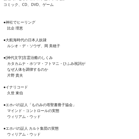
コミック、CD、DVD、ゲーム
●神社でヒーリング
比企 理恵
●大航海時代の日本人奴隷
ルシオ・デ・ソウザ、岡 美穂子
●[神代文字]言霊治癒のしくみ
カタカムナ・ホツマ・フトマニ・ひふみ祝詞が
なぜ人体を調律するのか
片野 貴夫
●イナリコード
久世 東伯
●エホバの証人「ものみの塔聖書冊子協会」
マインド・コントロールの実態
ウィリアム・ウッド
●エホバの証人 カルト集団の実態
ウィリアム・ウッド