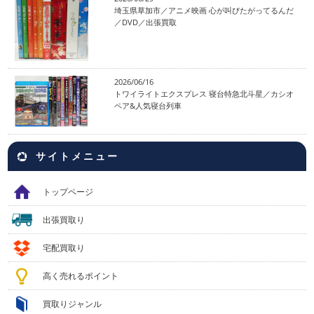
埼玉県草加市／アニメ映画 心が叫びたがってるんだ
／DVD／出張買取
2026/06/16
トワイライトエクスプレス 寝台特急北斗星／カシオ
ペア&人気寝台列車
サイトメニュー
トップページ
出張買取り
宅配買取り
高く売れるポイント
買取りジャンル