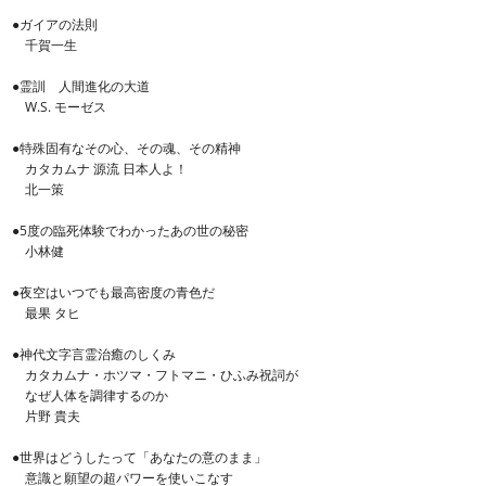
●ガイアの法則
千賀一生
●霊訓 人間進化の大道
W.S. モーゼス
●特殊固有なその心、その魂、その精神
カタカムナ 源流 日本人よ！
北一策
●5度の臨死体験でわかったあの世の秘密
小林健
●夜空はいつでも最高密度の青色だ
最果 タヒ
●神代文字言霊治癒のしくみ
カタカムナ・ホツマ・フトマニ・ひふみ祝詞が
なぜ人体を調律するのか
片野 貴夫
●世界はどうしたって「あなたの意のまま」
意識と願望の超パワーを使いこなす