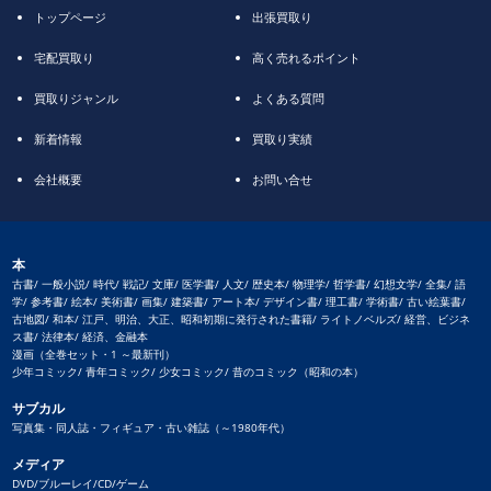
トップページ
出張買取り
宅配買取り
高く売れるポイント
買取りジャンル
よくある質問
新着情報
買取り実績
会社概要
お問い合せ
本
古書/ 一般小説/ 時代/ 戦記/ 文庫/ 医学書/ 人文/ 歴史本/ 物理学/ 哲学書/ 幻想文学/ 全集/ 語
学/ 参考書/ 絵本/ 美術書/ 画集/ 建築書/ アート本/ デザイン書/ 理工書/ 学術書/ 古い絵葉書/
古地図/ 和本/ 江戸、明治、大正、昭和初期に発行された書籍/ ライトノベルズ/ 経営、ビジネ
ス書/ 法律本/ 経済、金融本
漫画（全巻セット・1 ～最新刊）
少年コミック/ 青年コミック/ 少女コミック/ 昔のコミック（昭和の本）
サブカル
写真集・同人誌・フィギュア・古い雑誌（～1980年代）
メディア
DVD/ブルーレイ/CD/ゲーム