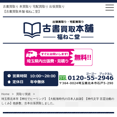
古書買取り 本買取り 宅配買取り 出張買取り
togg
navi
【古書買取本舗 福ねこ堂】
Home
>
買取り実績
>
埼玉県北本市【神社でヒーリング】【大航海時代の日本人奴隷】【神代文字 言霊治癒の
しくみ】他多数、古本出張買取しました。