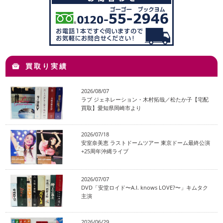
買取り実績
2026/08/07
ラブ ジェネレーション・木村拓哉／松たか子【宅配
買取】愛知県岡崎市より
2026/07/18
安室奈美恵 ラストドームツアー 東京ドーム最終公演
+25周年沖縄ライブ
2026/07/07
DVD「安堂ロイド〜A.I. knows LOVE?〜」キムタク
主演
2026/06/29