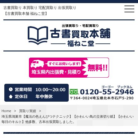
古書買取り 本買取り 宅配買取り 出張買取り
togg
navi
【古書買取本舗 福ねこ堂】
Home
>
買取り実績
>
埼玉県鴻巣市【魔法の色えんぴつテクニック】【かわいい鳥の立体切り紙】【かわいい
毎日のキルト】他多数、古本出張買取しました。