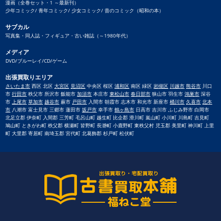
漫画（全巻セット・1 ～最新刊）
少年コミック/ 青年コミック/ 少女コミック/ 昔のコミック（昭和の本）
サブカル
写真集・同人誌・フィギュア・古い雑誌（～1980年代）
メディア
DVD/ブルーレイ/CD/ゲーム
出張買取りエリア
さいたま市
西区 北区
大宮区
見沼区
中央区 桜区
浦和区
南区 緑区
岩槻区
川越市
熊谷市
川口
市
行田市
秩父市 所沢市 飯能市
加須市
本庄市
東松山市
春日部市
狭山市 羽生市
鴻巣市
深谷
市
上尾市
草加市
越谷市
蕨市
戸田市
入間市 朝霞市 志木市 和光市 新座市
桶川市
久喜市
北本
市
八潮市 富士見市 三郷市 蓮田市
坂戸市
幸手市
鶴ヶ島市
日高市 吉川市 ふじみ野市 白岡市
北足立郡 伊奈町 入間郡 三芳町 毛呂山町 越生町 比企郡 滑川町 嵐山町 小川町 川島町 吉見町
鳩山町 ときがわ町 秩父郡 横瀬町 皆野町 長瀞町 小鹿野町 東秩父村 児玉郡 美里町 神川町 上里
町 大里郡 寄居町 南埼玉郡 宮代町 北葛飾郡 杉戸町 松伏町