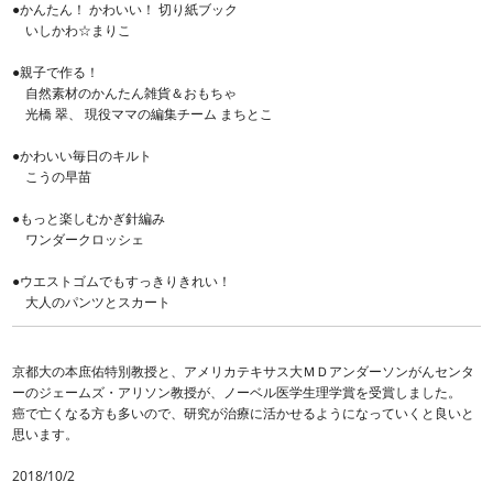
●かんたん！ かわいい！ 切り紙ブック
いしかわ☆まりこ
●親子で作る！
自然素材のかんたん雑貨＆おもちゃ
光橋 翠、 現役ママの編集チーム まちとこ
●かわいい毎日のキルト
こうの早苗
●もっと楽しむかぎ針編み
ワンダークロッシェ
●ウエストゴムでもすっきりきれい！
大人のパンツとスカート
京都大の本庶佑特別教授と、アメリカテキサス大ＭＤアンダーソンがんセンタ
ーのジェームズ・アリソン教授が、ノーベル医学生理学賞を受賞しました。
癌で亡くなる方も多いので、研究が治療に活かせるようになっていくと良いと
思います。
2018/10/2