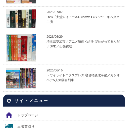
2026/07/07
DVD「安堂ロイド〜A.I. knows LOVE?〜」キムタク
主演
2026/06/29
埼玉県草加市／アニメ映画 心が叫びたがってるんだ
／DVD／出張買取
2026/06/16
トワイライトエクスプレス 寝台特急北斗星／カシオ
ペア&人気寝台列車
サイトメニュー
トップページ
出張買取り