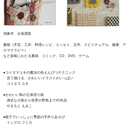
鴻巣市 出張買取
書籍（手芸、工作、料理レシピ、エッセイ、文学、スピリチュアル、健康、ア
ロマテラピー）
など多岐にわたる書籍、コミック、CD、DVD、ゲーム
●コイヌマユキの魔法の色えんぴつテクニック
見て描ける、かわいいイラストがいっぱい
コイヌマ ユキ
●かわいい鳥の立体切り紙
身近な小鳥から世界の野鳥まで45作品
やまもと えみこ
●親子でいっしょに季節の手作りあそび
イシグロ フミカ