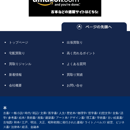
トップページ
出張買取り
宅配買取り
高く売れるポイント
買取りジャンル
よくある質問
新着情報
買取り実績
会社概要
お問い合せ
本
古書/ 一般小説/ 時代/ 戦記/ 文庫/ 医学書/ 人文/ 歴史本/ 物理学/ 哲学書/ 幻想文学/ 全集/ 語
学/ 参考書/ 絵本/ 美術書/ 画集/ 建築書/ アート本/ デザイン書/ 理工書/ 学術書/ 古い絵葉書/
古地図/ 和本/ 江戸、明治、大正、昭和初期に発行された書籍/ ライトノベルズ/ 経営、ビジネ
ス書/ 法律本/ 経済、金融本