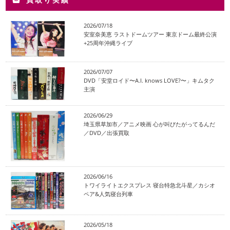
2026/07/18
安室奈美恵 ラストドームツアー 東京ドーム最終公演
+25周年沖縄ライブ
2026/07/07
DVD「安堂ロイド〜A.I. knows LOVE?〜」キムタク
主演
2026/06/29
埼玉県草加市／アニメ映画 心が叫びたがってるんだ
／DVD／出張買取
2026/06/16
トワイライトエクスプレス 寝台特急北斗星／カシオ
ペア&人気寝台列車
2026/05/18