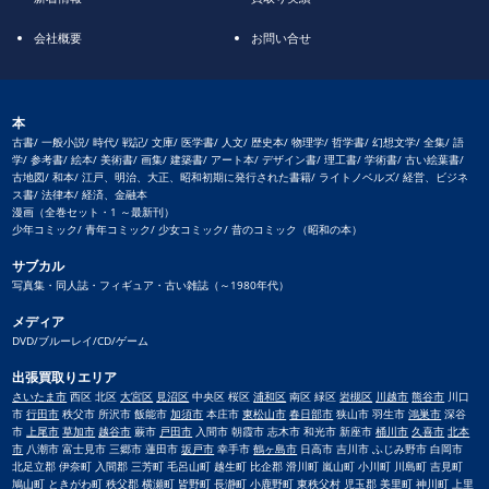
会社概要
お問い合せ
本
古書/ 一般小説/ 時代/ 戦記/ 文庫/ 医学書/ 人文/ 歴史本/ 物理学/ 哲学書/ 幻想文学/ 全集/ 語
学/ 参考書/ 絵本/ 美術書/ 画集/ 建築書/ アート本/ デザイン書/ 理工書/ 学術書/ 古い絵葉書/
古地図/ 和本/ 江戸、明治、大正、昭和初期に発行された書籍/ ライトノベルズ/ 経営、ビジネ
ス書/ 法律本/ 経済、金融本
漫画（全巻セット・1 ～最新刊）
少年コミック/ 青年コミック/ 少女コミック/ 昔のコミック（昭和の本）
サブカル
写真集・同人誌・フィギュア・古い雑誌（～1980年代）
メディア
DVD/ブルーレイ/CD/ゲーム
出張買取りエリア
さいたま市
西区 北区
大宮区
見沼区
中央区 桜区
浦和区
南区 緑区
岩槻区
川越市
熊谷市
川口
市
行田市
秩父市 所沢市 飯能市
加須市
本庄市
東松山市
春日部市
狭山市 羽生市
鴻巣市
深谷
市
上尾市
草加市
越谷市
蕨市
戸田市
入間市 朝霞市 志木市 和光市 新座市
桶川市
久喜市
北本
市
八潮市 富士見市 三郷市 蓮田市
坂戸市
幸手市
鶴ヶ島市
日高市 吉川市 ふじみ野市 白岡市
北足立郡 伊奈町 入間郡 三芳町 毛呂山町 越生町 比企郡 滑川町 嵐山町 小川町 川島町 吉見町
鳩山町 ときがわ町 秩父郡 横瀬町 皆野町 長瀞町 小鹿野町 東秩父村 児玉郡 美里町 神川町 上里