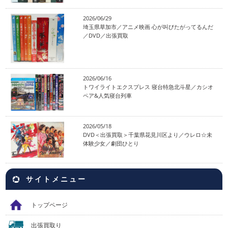
2026/06/29
埼玉県草加市／アニメ映画 心が叫びたがってるんだ
／DVD／出張買取
2026/06/16
トワイライトエクスプレス 寝台特急北斗星／カシオ
ペア&人気寝台列車
2026/05/18
DVD＜出張買取＞千葉県花見川区より／ウレロ☆未
体験少女／劇団ひとり
サイトメニュー
トップページ
出張買取り