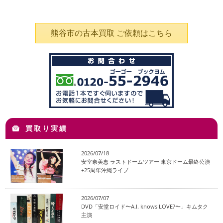
熊谷市の古本買取 ご依頼はこちら
買取り実績
2026/07/18
安室奈美恵 ラストドームツアー 東京ドーム最終公演
+25周年沖縄ライブ
2026/07/07
DVD「安堂ロイド〜A.I. knows LOVE?〜」キムタク
主演