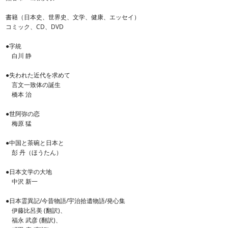
書籍（日本史、世界史、文学、健康、エッセイ）
コミック、CD、DVD
●字統
白川 静
●失われた近代を求めて
言文一致体の誕生
橋本 治
●世阿弥の恋
梅原 猛
●中国と茶碗と日本と
彭 丹（ほうたん）
●日本文学の大地
中沢 新一
●日本霊異記/今昔物語/宇治拾遺物語/発心集
伊藤比呂美 (翻訳)、
福永 武彦 (翻訳)、