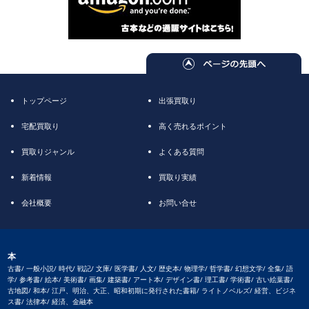
トップページ
出張買取り
宅配買取り
高く売れるポイント
買取りジャンル
よくある質問
新着情報
買取り実績
会社概要
お問い合せ
本
古書/ 一般小説/ 時代/ 戦記/ 文庫/ 医学書/ 人文/ 歴史本/ 物理学/ 哲学書/ 幻想文学/ 全集/ 語
学/ 参考書/ 絵本/ 美術書/ 画集/ 建築書/ アート本/ デザイン書/ 理工書/ 学術書/ 古い絵葉書/
古地図/ 和本/ 江戸、明治、大正、昭和初期に発行された書籍/ ライトノベルズ/ 経営、ビジネ
ス書/ 法律本/ 経済、金融本