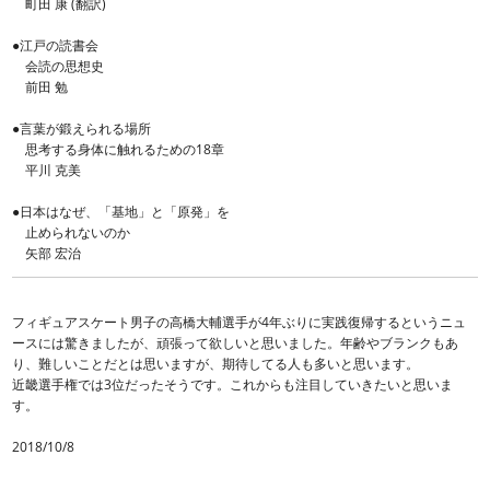
町田 康 (翻訳)
●江戸の読書会
会読の思想史
前田 勉
●言葉が鍛えられる場所
思考する身体に触れるための18章
平川 克美
●日本はなぜ、「基地」と「原発」を
止められないのか
矢部 宏治
フィギュアスケート男子の高橋大輔選手が4年ぶりに実践復帰するというニュ
ースには驚きましたが、頑張って欲しいと思いました。年齢やブランクもあ
り、難しいことだとは思いますが、期待してる人も多いと思います。
近畿選手権では3位だったそうです。これからも注目していきたいと思いま
す。
2018/10/8