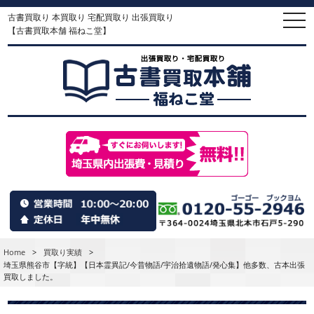
古書買取り 本買取り 宅配買取り 出張買取り
togg
navi
【古書買取本舗 福ねこ堂】
Home
>
買取り実績
>
埼玉県熊谷市【字統】【日本霊異記/今昔物語/宇治拾遺物語/発心集】他多数、古本出張
買取しました。