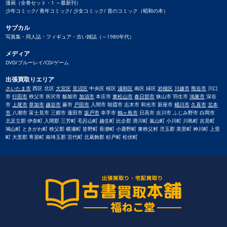
漫画（全巻セット・1 ～最新刊）
少年コミック/ 青年コミック/ 少女コミック/ 昔のコミック（昭和の本）
サブカル
写真集・同人誌・フィギュア・古い雑誌（～1980年代）
メディア
DVD/ブルーレイ/CD/ゲーム
出張買取りエリア
さいたま市
西区 北区
大宮区
見沼区
中央区 桜区
浦和区
南区 緑区
岩槻区
川越市
熊谷市
川口
市
行田市
秩父市 所沢市 飯能市
加須市
本庄市
東松山市
春日部市
狭山市 羽生市
鴻巣市
深谷
市
上尾市
草加市
越谷市
蕨市
戸田市
入間市 朝霞市 志木市 和光市 新座市
桶川市
久喜市
北本
市
八潮市 富士見市 三郷市 蓮田市
坂戸市
幸手市
鶴ヶ島市
日高市 吉川市 ふじみ野市 白岡市
北足立郡 伊奈町 入間郡 三芳町 毛呂山町 越生町 比企郡 滑川町 嵐山町 小川町 川島町 吉見町
鳩山町 ときがわ町 秩父郡 横瀬町 皆野町 長瀞町 小鹿野町 東秩父村 児玉郡 美里町 神川町 上里
町 大里郡 寄居町 南埼玉郡 宮代町 北葛飾郡 杉戸町 松伏町