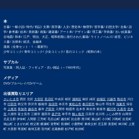
本
古書/ 一般小説/ 時代/ 戦記/ 文庫/ 医学書/ 人文/ 歴史本/ 物理学/ 哲学書/ 幻想文学/ 全集/ 語
学/ 参考書/ 絵本/ 美術書/ 画集/ 建築書/ アート本/ デザイン書/ 理工書/ 学術書/ 古い絵葉書/
古地図/ 和本/ 江戸、明治、大正、昭和初期に発行された書籍/ ライトノベルズ/ 経営、ビジネ
ス書/ 法律本/ 経済、金融本
漫画（全巻セット・1 ～最新刊）
少年コミック/ 青年コミック/ 少女コミック/ 昔のコミック（昭和の本）
サブカル
写真集・同人誌・フィギュア・古い雑誌（～1980年代）
メディア
DVD/ブルーレイ/CD/ゲーム
出張買取りエリア
さいたま市
西区 北区
大宮区
見沼区
中央区 桜区
浦和区
南区 緑区
岩槻区
川越市
熊谷市
川口
市
行田市
秩父市 所沢市 飯能市
加須市
本庄市
東松山市
春日部市
狭山市 羽生市
鴻巣市
深谷
市
上尾市
草加市
越谷市
蕨市
戸田市
入間市 朝霞市 志木市 和光市 新座市
桶川市
久喜市
北本
市
八潮市 富士見市 三郷市 蓮田市
坂戸市
幸手市
鶴ヶ島市
日高市 吉川市 ふじみ野市 白岡市
北足立郡 伊奈町 入間郡 三芳町 毛呂山町 越生町 比企郡 滑川町 嵐山町 小川町 川島町 吉見町
鳩山町 ときがわ町 秩父郡 横瀬町 皆野町 長瀞町 小鹿野町 東秩父村 児玉郡 美里町 神川町 上里
町 大里郡 寄居町 南埼玉郡 宮代町 北葛飾郡 杉戸町 松伏町