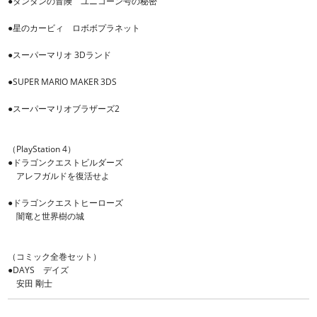
●タンタンの冒険 ユニコーン号の秘密
●星のカービィ ロボボプラネット
●スーパーマリオ 3Dランド
●SUPER MARIO MAKER 3DS
●スーパーマリオブラザーズ2
（PlayStation 4）
●ドラゴンクエストビルダーズ
アレフガルドを復活せよ
●ドラゴンクエストヒーローズ
闇竜と世界樹の城
（コミック全巻セット）
●DAYS デイズ
安田 剛士