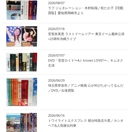
2026/08/07
ラブ ジェネレーション・木村拓哉／松たか子【宅配
買取】愛知県岡崎市より
2026/07/18
安室奈美恵 ラストドームツアー 東京ドーム最終公演
+25周年沖縄ライブ
2026/07/07
DVD「安堂ロイド〜A.I. knows LOVE?〜」キムタク
主演
2026/06/29
埼玉県草加市／アニメ映画 心が叫びたがってるんだ
／DVD／出張買取
2026/06/16
トワイライトエクスプレス 寝台特急北斗星／カシオ
ペア&人気寝台列車