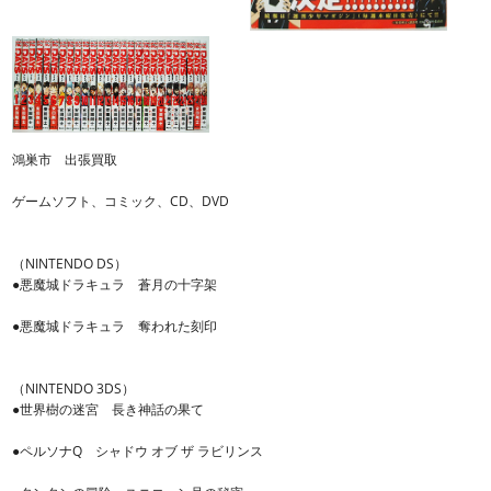
鴻巣市 出張買取
ゲームソフト、コミック、CD、DVD
（NINTENDO DS）
●悪魔城ドラキュラ 蒼月の十字架
●悪魔城ドラキュラ 奪われた刻印
（NINTENDO 3DS）
●世界樹の迷宮 長き神話の果て
●ペルソナQ シャドウ オブ ザ ラビリンス