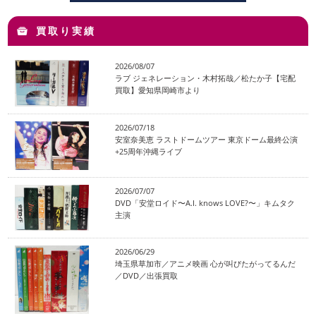
買取り実績
2026/08/07
ラブ ジェネレーション・木村拓哉／松たか子【宅配
買取】愛知県岡崎市より
2026/07/18
安室奈美恵 ラストドームツアー 東京ドーム最終公演
+25周年沖縄ライブ
2026/07/07
DVD「安堂ロイド〜A.I. knows LOVE?〜」キムタク
主演
2026/06/29
埼玉県草加市／アニメ映画 心が叫びたがってるんだ
／DVD／出張買取