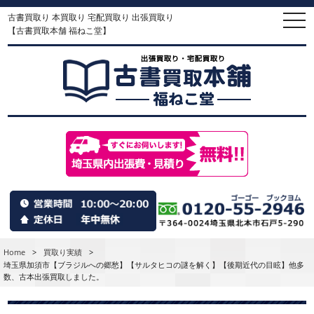
古書買取り 本買取り 宅配買取り 出張買取り
togg
navi
【古書買取本舗 福ねこ堂】
Home
>
買取り実績
>
埼玉県加須市【ブラジルへの郷愁】【サルタヒコの謎を解く】【後期近代の目眩】他多
数、古本出張買取しました。