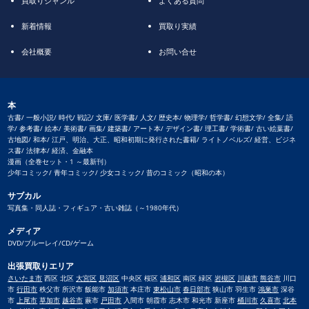
買取りジャンル
よくある質問
新着情報
買取り実績
会社概要
お問い合せ
本
古書/ 一般小説/ 時代/ 戦記/ 文庫/ 医学書/ 人文/ 歴史本/ 物理学/ 哲学書/ 幻想文学/ 全集/ 語
学/ 参考書/ 絵本/ 美術書/ 画集/ 建築書/ アート本/ デザイン書/ 理工書/ 学術書/ 古い絵葉書/
古地図/ 和本/ 江戸、明治、大正、昭和初期に発行された書籍/ ライトノベルズ/ 経営、ビジネ
ス書/ 法律本/ 経済、金融本
漫画（全巻セット・1 ～最新刊）
少年コミック/ 青年コミック/ 少女コミック/ 昔のコミック（昭和の本）
サブカル
写真集・同人誌・フィギュア・古い雑誌（～1980年代）
メディア
DVD/ブルーレイ/CD/ゲーム
出張買取りエリア
さいたま市
西区 北区
大宮区
見沼区
中央区 桜区
浦和区
南区 緑区
岩槻区
川越市
熊谷市
川口
市
行田市
秩父市 所沢市 飯能市
加須市
本庄市
東松山市
春日部市
狭山市 羽生市
鴻巣市
深谷
市
上尾市
草加市
越谷市
蕨市
戸田市
入間市 朝霞市 志木市 和光市 新座市
桶川市
久喜市
北本