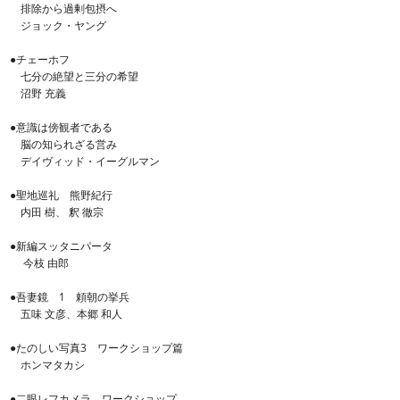
排除から過剰包摂へ
ジョック・ヤング
●チェーホフ
七分の絶望と三分の希望
沼野 充義
●意識は傍観者である
脳の知られざる営み
デイヴィッド・イーグルマン
●聖地巡礼 熊野紀行
内田 樹、 釈 徹宗
●新編スッタニパータ
今枝 由郎
●吾妻鏡 1 頼朝の挙兵
五味 文彦、本郷 和人
●たのしい写真3 ワークショップ篇
ホンマタカシ
●二眼レフカメラ ワークショップ