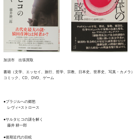
加須市 出張買取
書籍（文学、エッセイ、旅行、哲学、宗教、日本史、世界史、写真・カメラ）
コミック、CD、DVD、ゲーム
●ブラジルへの郷愁
レヴィ=ストロース
●サルタヒコの謎を解く
藤井 耕一郎
●後期近代の目眩