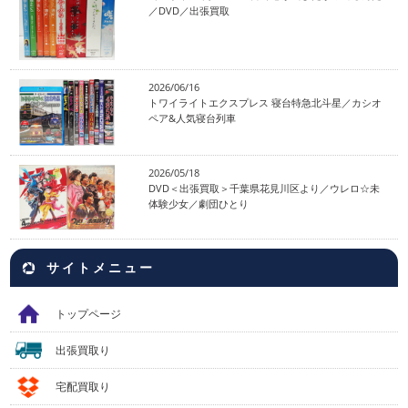
／DVD／出張買取
2026/06/16
トワイライトエクスプレス 寝台特急北斗星／カシオ
ペア&人気寝台列車
2026/05/18
DVD＜出張買取＞千葉県花見川区より／ウレロ☆未
体験少女／劇団ひとり
サイトメニュー
トップページ
出張買取り
宅配買取り