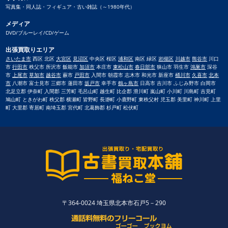
写真集・同人誌・フィギュア・古い雑誌（～1980年代）
メディア
DVD/ブルーレイ/CD/ゲーム
出張買取りエリア
さいたま市
西区 北区
大宮区
見沼区
中央区 桜区
浦和区
南区 緑区
岩槻区
川越市
熊谷市
川口
市
行田市
秩父市 所沢市 飯能市
加須市
本庄市
東松山市
春日部市
狭山市 羽生市
鴻巣市
深谷
市
上尾市
草加市
越谷市
蕨市
戸田市
入間市 朝霞市 志木市 和光市 新座市
桶川市
久喜市
北本
市
八潮市 富士見市 三郷市 蓮田市
坂戸市
幸手市
鶴ヶ島市
日高市 吉川市 ふじみ野市 白岡市
北足立郡 伊奈町 入間郡 三芳町 毛呂山町 越生町 比企郡 滑川町 嵐山町 小川町 川島町 吉見町
鳩山町 ときがわ町 秩父郡 横瀬町 皆野町 長瀞町 小鹿野町 東秩父村 児玉郡 美里町 神川町 上里
町 大里郡 寄居町 南埼玉郡 宮代町 北葛飾郡 杉戸町 松伏町
〒364-0024 埼玉県北本市石戸5－290