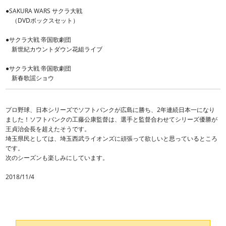
●SAKURA WARS サクラ大戦
（DVDボックスセット）
●サクラ大戦 帝国歌劇団
新世紀カウントダウン花組ライブ
●サクラ大戦 帝国歌劇団
新春歌謡ショウ
プロ野球、日本シリーズでソフトバンクが広島に勝ち、2年連続日本一になり
ました！ソフトバンクの工藤公康監督は、選手と監督合わせてシリーズ優勝が
王貞治会長を超えたそうです。
埼玉県民としては、埼玉西武ライオンズに頑張って欲しいと思っているところ
です。
次のシーズンも楽しみにしています。
2018/11/4