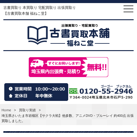
古書買取り 本買取り 宅配買取り 出張買取り
togg
navi
【古書買取本舗 福ねこ堂】
Home
>
買取り実績
>
埼玉県さいたま市岩槻区【サクラ大戦】他多数、アニメDVD・ブルーレイ 約400点 出張
買取しました。