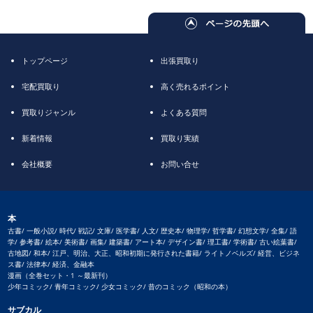
トップページ
出張買取り
宅配買取り
高く売れるポイント
買取りジャンル
よくある質問
新着情報
買取り実績
会社概要
お問い合せ
本
古書/ 一般小説/ 時代/ 戦記/ 文庫/ 医学書/ 人文/ 歴史本/ 物理学/ 哲学書/ 幻想文学/ 全集/ 語
学/ 参考書/ 絵本/ 美術書/ 画集/ 建築書/ アート本/ デザイン書/ 理工書/ 学術書/ 古い絵葉書/
古地図/ 和本/ 江戸、明治、大正、昭和初期に発行された書籍/ ライトノベルズ/ 経営、ビジネ
ス書/ 法律本/ 経済、金融本
漫画（全巻セット・1 ～最新刊）
少年コミック/ 青年コミック/ 少女コミック/ 昔のコミック（昭和の本）
サブカル