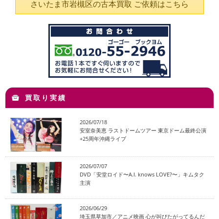
さいたま市岩槻区の古本買取 ご依頼はこちら
買取り実績
2026/07/18
安室奈美恵 ラストドームツアー 東京ドーム最終公演
+25周年沖縄ライブ
2026/07/07
DVD「安堂ロイド〜A.I. knows LOVE?〜」キムタク
主演
2026/06/29
埼玉県草加市／アニメ映画 心が叫びたがってるんだ