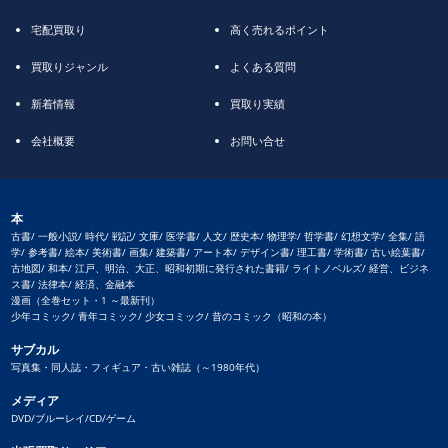
宅配買取り
高く売れるポイント
買取りジャンル
よくある質問
新着情報
買取り実績
会社概要
お問い合せ
本
古書/ 一般小説/ 時代/ 戦記/ 文庫/ 医学書/ 人文/ 歴史本/ 物理学/ 哲学書/ 幻想文学/ 全集/ 語
学/ 参考書/ 絵本/ 美術書/ 画集/ 建築書/ アート本/ デザイン書/ 理工書/ 学術書/ 古い絵葉書/
古地図/ 和本/ 江戸、明治、大正、昭和初期に発行された書籍/ ライトノベルズ/ 経営、ビジネ
ス書/ 法律本/ 経済、金融本
漫画（全巻セット・1 ～最新刊）
少年コミック/ 青年コミック/ 少女コミック/ 昔のコミック（昭和の本）
サブカル
写真集・同人誌・フィギュア・古い雑誌（～1980年代）
メディア
DVD/ブルーレイ/CD/ゲーム