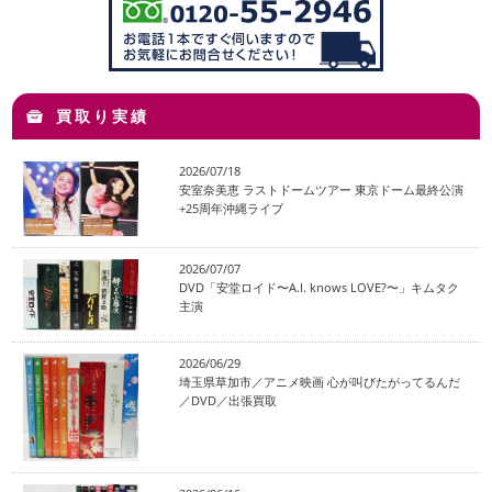
買取り実績
2026/07/18
安室奈美恵 ラストドームツアー 東京ドーム最終公演
+25周年沖縄ライブ
2026/07/07
DVD「安堂ロイド〜A.I. knows LOVE?〜」キムタク
主演
2026/06/29
埼玉県草加市／アニメ映画 心が叫びたがってるんだ
／DVD／出張買取