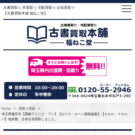
古書買取り 本買取り 宅配買取り 出張買取り
togg
navi
【古書買取本舗 福ねこ堂】
Home
>
買取り実績
>
埼玉県蓮田市【図解アトリエ・ワン】【ルイス・カーン建築論集】【カルロ・スカル
パ】他多数、古本出張買取しました。