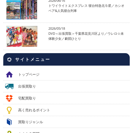
2026/06/16
トワイライトエクスプレス 寝台特急北斗星／カシオ
ペア&人気寝台列車
2026/05/18
DVD＜出張買取＞千葉県花見川区より／ウレロ☆未
体験少女／劇団ひとり
サイトメニュー
トップページ
出張買取り
宅配買取り
高く売れるポイント
買取りジャンル