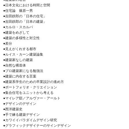
●日本文化における時間と空間
●住宅論 篠原一男
●吉田鉄郎の「日本の住宅」
●吉田鉄郎の「日本の建築」
●カルロ・スカルパ
●建築をめざして
●建築の多様性と対立性
●差分
●見えがくれする都市
●ルイス・カーン建築論集
●建築家なしの建築
●自然な構造体
●プロ建築家になる勉強法
●建築に内在する言葉
●建築系学生のための卒業設計の進め方
●ポートフォリオ・クリエイション
●集合住宅をユニットから考える
●マイレア邸／アルヴァー・アールト
●デザインのデザイン
●西洋建築史
●手で練る建築デザイン
●カワイイパラダイムデザイン研究
●グラフィックデザイナーのサインデザイン