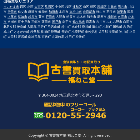
出張買取りエリア
さいたま市
西区 北区
大宮区
見沼区
中央区 桜区
浦和区
南区 緑区
岩槻区
川越市
熊谷市
川口
市
行田市
秩父市 所沢市 飯能市
加須市
本庄市
東松山市
春日部市
狭山市 羽生市
鴻巣市
深谷
市
上尾市
草加市
越谷市
蕨市
戸田市
入間市 朝霞市 志木市 和光市 新座市
桶川市
久喜市
北本
市
八潮市 富士見市 三郷市 蓮田市
坂戸市
幸手市
鶴ヶ島市
日高市 吉川市 ふじみ野市 白岡市
北足立郡 伊奈町 入間郡 三芳町 毛呂山町 越生町 比企郡 滑川町 嵐山町 小川町 川島町 吉見町
鳩山町 ときがわ町 秩父郡 横瀬町 皆野町 長瀞町 小鹿野町 東秩父村 児玉郡 美里町 神川町 上里
町 大里郡 寄居町 南埼玉郡 宮代町 北葛飾郡 杉戸町 松伏町
〒364-0024 埼玉県北本市石戸5－290
Copyright © 古書買本舗-福ねこ堂- All right reserved.