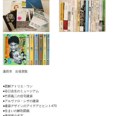
蓮田市 出張買取
●図解アトリエ・ワン
●谷口吉生のミュージアム
●竹原義二の住宅建築
●アルヴァロ・シザの建築
●建築デザインのアイデアとヒント470
●住まいの解剖図鑑
●建築家の名言