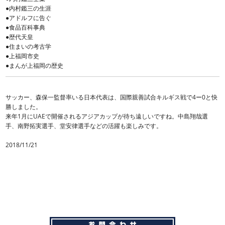
●内村鑑三の生涯
●アドルフに告ぐ
●食品百科事典
●歴代天皇
●住まいの考古学
●上福岡市史
●まんが上福岡の歴史
サッカー、森保一監督率いる日本代表は、国際親善試合キルギス戦で4ー0と快
勝しました。
来年1月にUAEで開催されるアジアカップが待ち遠しいですね。中島翔哉選
手、南野拓実選手、堂安律選手などの活躍も楽しみです。
2018/11/21