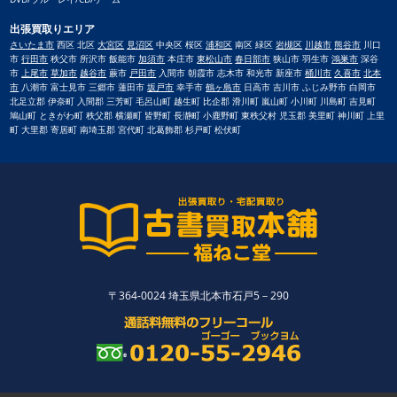
出張買取りエリア
さいたま市
西区 北区
大宮区
見沼区
中央区 桜区
浦和区
南区 緑区
岩槻区
川越市
熊谷市
川口
市
行田市
秩父市 所沢市 飯能市
加須市
本庄市
東松山市
春日部市
狭山市 羽生市
鴻巣市
深谷
市
上尾市
草加市
越谷市
蕨市
戸田市
入間市 朝霞市 志木市 和光市 新座市
桶川市
久喜市
北本
市
八潮市 富士見市 三郷市 蓮田市
坂戸市
幸手市
鶴ヶ島市
日高市 吉川市 ふじみ野市 白岡市
北足立郡 伊奈町 入間郡 三芳町 毛呂山町 越生町 比企郡 滑川町 嵐山町 小川町 川島町 吉見町
鳩山町 ときがわ町 秩父郡 横瀬町 皆野町 長瀞町 小鹿野町 東秩父村 児玉郡 美里町 神川町 上里
町 大里郡 寄居町 南埼玉郡 宮代町 北葛飾郡 杉戸町 松伏町
〒364-0024 埼玉県北本市石戸5－290