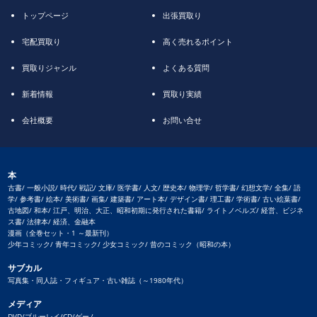
トップページ
出張買取り
宅配買取り
高く売れるポイント
買取りジャンル
よくある質問
新着情報
買取り実績
会社概要
お問い合せ
本
古書/ 一般小説/ 時代/ 戦記/ 文庫/ 医学書/ 人文/ 歴史本/ 物理学/ 哲学書/ 幻想文学/ 全集/ 語
学/ 参考書/ 絵本/ 美術書/ 画集/ 建築書/ アート本/ デザイン書/ 理工書/ 学術書/ 古い絵葉書/
古地図/ 和本/ 江戸、明治、大正、昭和初期に発行された書籍/ ライトノベルズ/ 経営、ビジネ
ス書/ 法律本/ 経済、金融本
漫画（全巻セット・1 ～最新刊）
少年コミック/ 青年コミック/ 少女コミック/ 昔のコミック（昭和の本）
サブカル
写真集・同人誌・フィギュア・古い雑誌（～1980年代）
メディア
DVD/ブルーレイ/CD/ゲーム