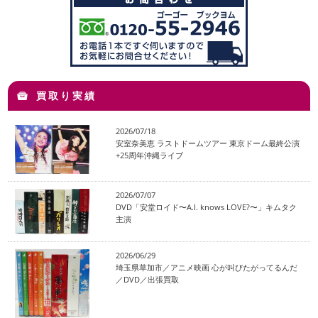
買取り実績
2026/07/18
安室奈美恵 ラストドームツアー 東京ドーム最終公演
+25周年沖縄ライブ
2026/07/07
DVD「安堂ロイド〜A.I. knows LOVE?〜」キムタク
主演
2026/06/29
埼玉県草加市／アニメ映画 心が叫びたがってるんだ
／DVD／出張買取