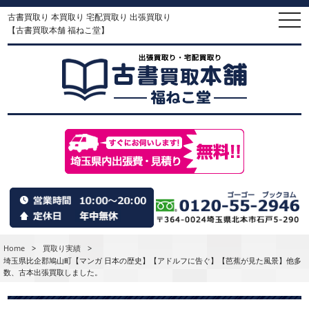
古書買取り 本買取り 宅配買取り 出張買取り
togg
navi
【古書買取本舗 福ねこ堂】
Home
>
買取り実績
>
埼玉県比企郡鳩山町【マンガ 日本の歴史】【アドルフに告ぐ】【芭蕉が見た風景】他多
数、古本出張買取しました。