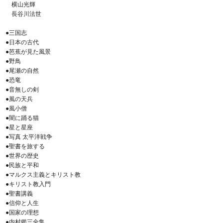
横山光輝
長谷川法世
●三国志
●日本の古代
●芭蕉が見た風景
●野鳥
●尾瀬の自然
●恐竜
●音無しの剣
●風の天兵
●風小僧
●闇に踊る猫
●星と星座
●写真 太平洋戦争
●聖書を旅する
●世界の歴史
●民族と平和
●マルクス主義とキリスト教
●キリスト教入門
●聖書講義
●信仰と人生
●国家の理想
●内村鑑三全集