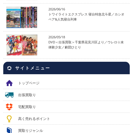
2026/06/16
トワイライトエクスプレス 寝台特急北斗星／カシオ
ペア&人気寝台列車
2026/05/18
DVD＜出張買取＞千葉県花見川区より／ウレロ☆未
体験少女／劇団ひとり
サイトメニュー
トップページ
出張買取り
宅配買取り
高く売れるポイント
買取りジャンル