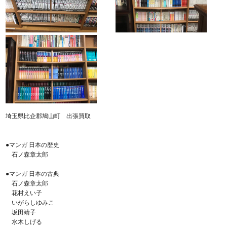
埼玉県比企郡鳩山町 出張買取
●マンガ 日本の歴史
石ノ森章太郎
●マンガ 日本の古典
石ノ森章太郎
花村えい子
いがらしゆみこ
坂田靖子
水木しげる