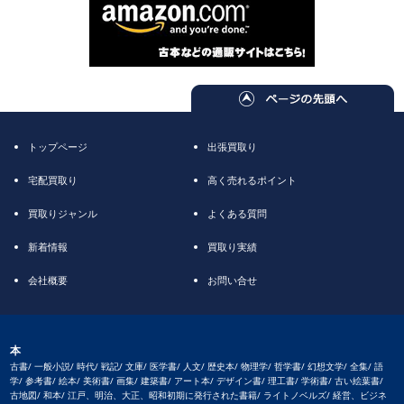
トップページ
出張買取り
宅配買取り
高く売れるポイント
買取りジャンル
よくある質問
新着情報
買取り実績
会社概要
お問い合せ
本
古書/ 一般小説/ 時代/ 戦記/ 文庫/ 医学書/ 人文/ 歴史本/ 物理学/ 哲学書/ 幻想文学/ 全集/ 語
学/ 参考書/ 絵本/ 美術書/ 画集/ 建築書/ アート本/ デザイン書/ 理工書/ 学術書/ 古い絵葉書/
古地図/ 和本/ 江戸、明治、大正、昭和初期に発行された書籍/ ライトノベルズ/ 経営、ビジネ