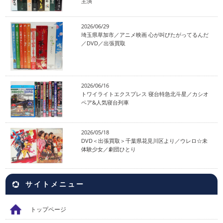
主演
2026/06/29
埼玉県草加市／アニメ映画 心が叫びたがってるんだ
／DVD／出張買取
2026/06/16
トワイライトエクスプレス 寝台特急北斗星／カシオ
ペア&人気寝台列車
2026/05/18
DVD＜出張買取＞千葉県花見川区より／ウレロ☆未
体験少女／劇団ひとり
サイトメニュー
トップページ