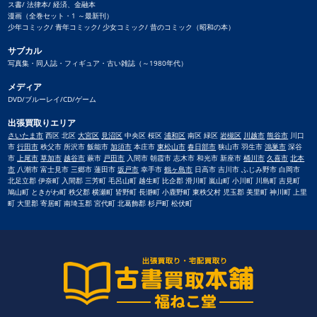
ス書/ 法律本/ 経済、金融本
漫画（全巻セット・1 ～最新刊）
少年コミック/ 青年コミック/ 少女コミック/ 昔のコミック（昭和の本）
サブカル
写真集・同人誌・フィギュア・古い雑誌（～1980年代）
メディア
DVD/ブルーレイ/CD/ゲーム
出張買取りエリア
さいたま市
西区 北区
大宮区
見沼区
中央区 桜区
浦和区
南区 緑区
岩槻区
川越市
熊谷市
川口
市
行田市
秩父市 所沢市 飯能市
加須市
本庄市
東松山市
春日部市
狭山市 羽生市
鴻巣市
深谷
市
上尾市
草加市
越谷市
蕨市
戸田市
入間市 朝霞市 志木市 和光市 新座市
桶川市
久喜市
北本
市
八潮市 富士見市 三郷市 蓮田市
坂戸市
幸手市
鶴ヶ島市
日高市 吉川市 ふじみ野市 白岡市
北足立郡 伊奈町 入間郡 三芳町 毛呂山町 越生町 比企郡 滑川町 嵐山町 小川町 川島町 吉見町
鳩山町 ときがわ町 秩父郡 横瀬町 皆野町 長瀞町 小鹿野町 東秩父村 児玉郡 美里町 神川町 上里
町 大里郡 寄居町 南埼玉郡 宮代町 北葛飾郡 杉戸町 松伏町