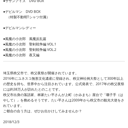
●サザンアイズ DVD BOX
●デビルマン DVD BOX
（特製不動明Tシャツ付属）
●デビルマンレディー
●風魔の小次郎 風魔反乱篇
●風魔の小次郎 聖剣戦争編 VOL.1
●風魔の小次郎 聖剣戦争編 VOL.2
●風魔の小次郎 夜又編
埼玉県秩父市で、秩父夜祭が開催されています。
2016年にユネスコ無形文化遺産に登録され、秩父神社例大祭として300年以上
の歴史を持ち、世界中から注目されています。公式発表で、2017年の秩父夜祭
には約38万人が訪れたとのことです。
秩父市出身の落語家、林家たい平さんが上町（かみまち）屋台で「囃子手（は
やして）」を務めるそうです。たい平さんは2009年から秩父市の観光大使をさ
れています。
ご都合の合う方は、ぜひお出かけしてみませんか？
2018/12/3