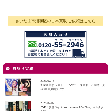
さいたま市浦和区の古本買取 ご依頼はこちら
買取り実績
2026/07/18
安室奈美恵 ラストドームツアー 東京ドーム最終公演
+25周年沖縄ライブ
2026/07/07
DVD「安堂ロイド〜A.I. knows LOVE?〜」キムタク