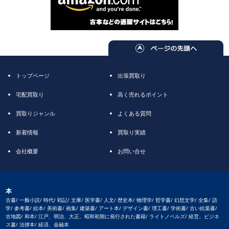
トップページ
出張買取り
宅配買取り
高く売れるポイント
買取りジャンル
よくある質問
新着情報
買取り実績
会社概要
お問い合せ
本
古書/ 一般小説/ 時代/ 戦記/ 文庫/ 医学書/ 人文/ 歴史本/ 物理学/ 哲学書/ 幻想文学/ 全集/ 語
学/ 参考書/ 絵本/ 美術書/ 画集/ 建築書/ アート本/ デザイン書/ 理工書/ 学術書/ 古い絵葉書/
古地図/ 和本/ 江戸、明治、大正、昭和初期に発行された書籍/ ライトノベルズ/ 経営、ビジネ
ス書/ 法律本/ 経済、金融本