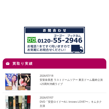
買取り実績
2026/07/18
安室奈美恵 ラストドームツアー 東京ドーム最終公演
+25周年沖縄ライブ
2026/07/07
DVD「安堂ロイド〜A.I. knows LOVE?〜」キムタク
主演