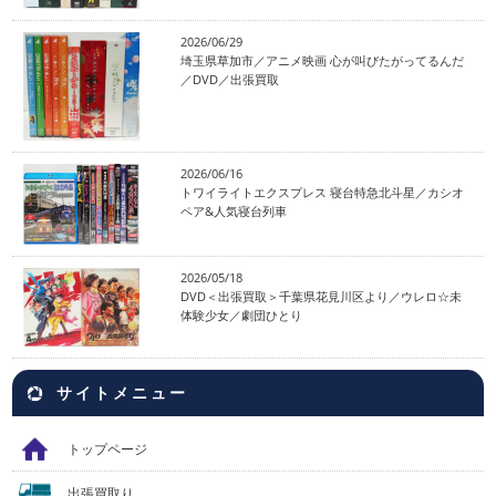
2026/06/29
埼玉県草加市／アニメ映画 心が叫びたがってるんだ
／DVD／出張買取
2026/06/16
トワイライトエクスプレス 寝台特急北斗星／カシオ
ペア&人気寝台列車
2026/05/18
DVD＜出張買取＞千葉県花見川区より／ウレロ☆未
体験少女／劇団ひとり
サイトメニュー
トップページ
出張買取り