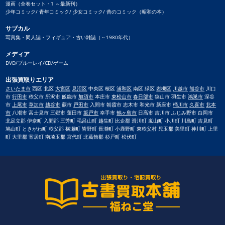
漫画（全巻セット・1 ～最新刊）
少年コミック/ 青年コミック/ 少女コミック/ 昔のコミック（昭和の本）
サブカル
写真集・同人誌・フィギュア・古い雑誌（～1980年代）
メディア
DVD/ブルーレイ/CD/ゲーム
出張買取りエリア
さいたま市
西区 北区
大宮区
見沼区
中央区 桜区
浦和区
南区 緑区
岩槻区
川越市
熊谷市
川口
市
行田市
秩父市 所沢市 飯能市
加須市
本庄市
東松山市
春日部市
狭山市 羽生市
鴻巣市
深谷
市
上尾市
草加市
越谷市
蕨市
戸田市
入間市 朝霞市 志木市 和光市 新座市
桶川市
久喜市
北本
市
八潮市 富士見市 三郷市 蓮田市
坂戸市
幸手市
鶴ヶ島市
日高市 吉川市 ふじみ野市 白岡市
北足立郡 伊奈町 入間郡 三芳町 毛呂山町 越生町 比企郡 滑川町 嵐山町 小川町 川島町 吉見町
鳩山町 ときがわ町 秩父郡 横瀬町 皆野町 長瀞町 小鹿野町 東秩父村 児玉郡 美里町 神川町 上里
町 大里郡 寄居町 南埼玉郡 宮代町 北葛飾郡 杉戸町 松伏町