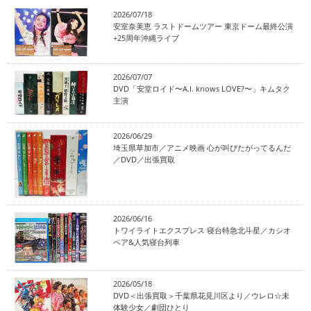
2026/07/18
安室奈美恵 ラストドームツアー 東京ドーム最終公演
+25周年沖縄ライブ
2026/07/07
DVD「安堂ロイド〜A.I. knows LOVE?〜」キムタク
主演
2026/06/29
埼玉県草加市／アニメ映画 心が叫びたがってるんだ
／DVD／出張買取
2026/06/16
トワイライトエクスプレス 寝台特急北斗星／カシオ
ペア&人気寝台列車
2026/05/18
DVD＜出張買取＞千葉県花見川区より／ウレロ☆未
体験少女／劇団ひとり