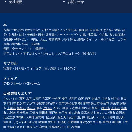
会社概要
お問い合せ
本
古書/ 一般小説/ 時代/ 戦記/ 文庫/ 医学書/ 人文/ 歴史本/ 物理学/ 哲学書/ 幻想文学/ 全集/ 語
学/ 参考書/ 絵本/ 美術書/ 画集/ 建築書/ アート本/ デザイン書/ 理工書/ 学術書/ 古い絵葉書/
古地図/ 和本/ 江戸、明治、大正、昭和初期に発行された書籍/ ライトノベルズ/ 経営、ビジネ
ス書/ 法律本/ 経済、金融本
漫画（全巻セット・1 ～最新刊）
少年コミック/ 青年コミック/ 少女コミック/ 昔のコミック（昭和の本）
サブカル
写真集・同人誌・フィギュア・古い雑誌（～1980年代）
メディア
DVD/ブルーレイ/CD/ゲーム
出張買取りエリア
さいたま市
西区 北区
大宮区
見沼区
中央区 桜区
浦和区
南区 緑区
岩槻区
川越市
熊谷市
川口
市
行田市
秩父市 所沢市 飯能市
加須市
本庄市
東松山市
春日部市
狭山市 羽生市
鴻巣市
深谷
市
上尾市
草加市
越谷市
蕨市
戸田市
入間市 朝霞市 志木市 和光市 新座市
桶川市
久喜市
北本
市
八潮市 富士見市 三郷市 蓮田市
坂戸市
幸手市
鶴ヶ島市
日高市 吉川市 ふじみ野市 白岡市
北足立郡 伊奈町 入間郡 三芳町 毛呂山町 越生町 比企郡 滑川町 嵐山町 小川町 川島町 吉見町
鳩山町 ときがわ町 秩父郡 横瀬町 皆野町 長瀞町 小鹿野町 東秩父村 児玉郡 美里町 神川町 上里
町 大里郡 寄居町 南埼玉郡 宮代町 北葛飾郡 杉戸町 松伏町