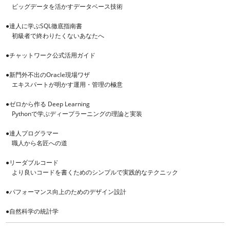
ビッグデータを活かすデータベース技術
●達人に学ぶSQL徹底指南書
初級者で終わりたくないあなたへ
●チャットワーク公式活用ガイド
●新門外不出のOracle現場ワザ
エキスパートが明かす運用・管理の極意
●ゼロから作る Deep Learning
Pythonで学ぶディープラーニングの理論と実装
●達人プログラマー
職人から名匠への道
●リーダブルコード
より良いコードを書くためのシンプルで実践的なテクニック
●パフォーマンス向上のためのデザイン設計
●自然科学の統計学