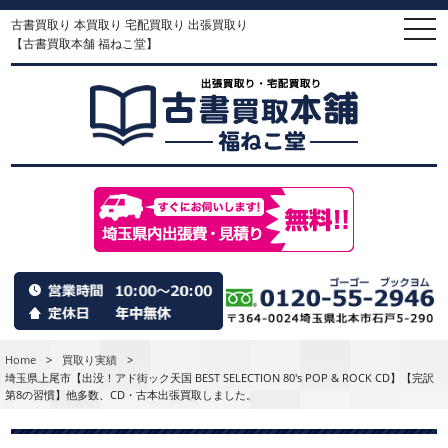
古書買取り 本買取り 宅配買取り 出張買取り
togg
navi
【古書買取本舗 福ねこ堂】
Home
>
買取り実績
>
埼玉県上尾市【出没！アド街ック天国 BEST SELECTION 80's POP & ROCK CD】【完訳
第8の習慣】他多数、CD・古本出張買取しました。