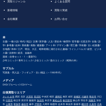
買取りジャンル
よくある質問
新着情報
買取り実績
会社概要
お問い合せ
本
古書/ 一般小説/ 時代/ 戦記/ 文庫/ 医学書/ 人文/ 歴史本/ 物理学/ 哲学書/ 幻想文学/ 全集/ 語
学/ 参考書/ 絵本/ 美術書/ 画集/ 建築書/ アート本/ デザイン書/ 理工書/ 学術書/ 古い絵葉書/
古地図/ 和本/ 江戸、明治、大正、昭和初期に発行された書籍/ ライトノベルズ/ 経営、ビジネ
ス書/ 法律本/ 経済、金融本
漫画（全巻セット・1 ～最新刊）
少年コミック/ 青年コミック/ 少女コミック/ 昔のコミック（昭和の本）
サブカル
写真集・同人誌・フィギュア・古い雑誌（～1980年代）
メディア
DVD/ブルーレイ/CD/ゲーム
出張買取りエリア
さいたま市
西区 北区
大宮区
見沼区
中央区 桜区
浦和区
南区 緑区
岩槻区
川越市
熊谷市
川口
市
行田市
秩父市 所沢市 飯能市
加須市
本庄市
東松山市
春日部市
狭山市 羽生市
鴻巣市
深谷
市
上尾市
草加市
越谷市
蕨市
戸田市
入間市 朝霞市 志木市 和光市 新座市
桶川市
久喜市
北本