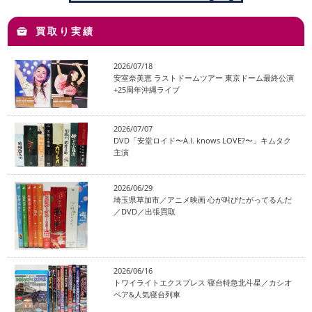
買取り実績
2026/07/18
安室奈美恵 ラストドームツアー 東京ドーム最終公演
+25周年沖縄ライブ
2026/07/07
DVD「安堂ロイド〜A.I. knows LOVE?〜」キムタク
主演
2026/06/29
埼玉県草加市／アニメ映画 心が叫びたがってるんだ
／DVD／出張買取
2026/06/16
トワイライトエクスプレス 寝台特急北斗星／カシオ
ペア&人気寝台列車