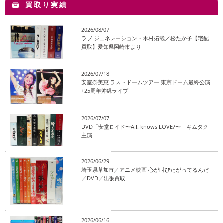
買取り実績
2026/08/07
ラブ ジェネレーション・木村拓哉／松たか子【宅配
買取】愛知県岡崎市より
2026/07/18
安室奈美恵 ラストドームツアー 東京ドーム最終公演
+25周年沖縄ライブ
2026/07/07
DVD「安堂ロイド〜A.I. knows LOVE?〜」キムタク
主演
2026/06/29
埼玉県草加市／アニメ映画 心が叫びたがってるんだ
／DVD／出張買取
2026/06/16