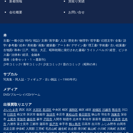
新着情報
買取り実績
会社概要
お問い合せ
本
古書/ 一般小説/ 時代/ 戦記/ 文庫/ 医学書/ 人文/ 歴史本/ 物理学/ 哲学書/ 幻想文学/ 全集/ 語
学/ 参考書/ 絵本/ 美術書/ 画集/ 建築書/ アート本/ デザイン書/ 理工書/ 学術書/ 古い絵葉書/
古地図/ 和本/ 江戸、明治、大正、昭和初期に発行された書籍/ ライトノベルズ/ 経営、ビジネ
ス書/ 法律本/ 経済、金融本
漫画（全巻セット・1 ～最新刊）
少年コミック/ 青年コミック/ 少女コミック/ 昔のコミック（昭和の本）
サブカル
写真集・同人誌・フィギュア・古い雑誌（～1980年代）
メディア
DVD/ブルーレイ/CD/ゲーム
出張買取りエリア
さいたま市
西区 北区
大宮区
見沼区
中央区 桜区
浦和区
南区 緑区
岩槻区
川越市
熊谷市
川口
市
行田市
秩父市 所沢市 飯能市
加須市
本庄市
東松山市
春日部市
狭山市 羽生市
鴻巣市
深谷
市
上尾市
草加市
越谷市
蕨市
戸田市
入間市 朝霞市 志木市 和光市 新座市
桶川市
久喜市
北本
市
八潮市 富士見市 三郷市 蓮田市
坂戸市
幸手市
鶴ヶ島市
日高市 吉川市 ふじみ野市 白岡市
北足立郡 伊奈町 入間郡 三芳町 毛呂山町 越生町 比企郡 滑川町 嵐山町 小川町 川島町 吉見町