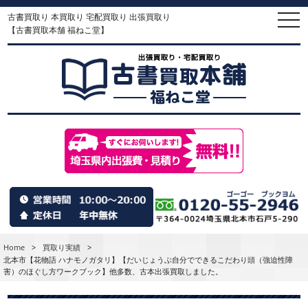
古書買取り 本買取り 宅配買取り 出張買取り
togg
navi
【古書買取本舗 福ねこ堂】
Home
>
買取り実績
>
北本市【花物語 ハナモノガタリ】【だいじょうぶ自分でできるこだわり頭（強迫性障
害）のほぐし方ワークブック】他多数、古本出張買取しました。