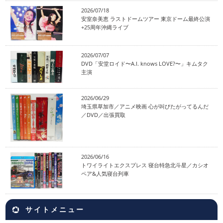
2026/07/18
安室奈美恵 ラストドームツアー 東京ドーム最終公演
+25周年沖縄ライブ
2026/07/07
DVD「安堂ロイド〜A.I. knows LOVE?〜」キムタク
主演
2026/06/29
埼玉県草加市／アニメ映画 心が叫びたがってるんだ
／DVD／出張買取
2026/06/16
トワイライトエクスプレス 寝台特急北斗星／カシオ
ペア&人気寝台列車
サイトメニュー