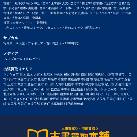
古書/ 一般小説/ 時代/ 戦記/ 文庫/ 医学書/ 人文/ 歴史本/ 物理学/ 哲学書/ 幻想文学/ 全集/ 語
学/ 参考書/ 絵本/ 美術書/ 画集/ 建築書/ アート本/ デザイン書/ 理工書/ 学術書/ 古い絵葉書/
古地図/ 和本/ 江戸、明治、大正、昭和初期に発行された書籍/ ライトノベルズ/ 経営、ビジネ
ス書/ 法律本/ 経済、金融本
漫画（全巻セット・1 ～最新刊）
少年コミック/ 青年コミック/ 少女コミック/ 昔のコミック（昭和の本）
サブカル
写真集・同人誌・フィギュア・古い雑誌（～1980年代）
メディア
DVD/ブルーレイ/CD/ゲーム
出張買取りエリア
さいたま市
西区 北区
大宮区
見沼区
中央区 桜区
浦和区
南区 緑区
岩槻区
川越市
熊谷市
川口
市
行田市
秩父市 所沢市 飯能市
加須市
本庄市
東松山市
春日部市
狭山市 羽生市
鴻巣市
深谷
市
上尾市
草加市
越谷市
蕨市
戸田市
入間市 朝霞市 志木市 和光市 新座市
桶川市
久喜市
北本
市
八潮市 富士見市 三郷市 蓮田市
坂戸市
幸手市
鶴ヶ島市
日高市 吉川市 ふじみ野市 白岡市
北足立郡 伊奈町 入間郡 三芳町 毛呂山町 越生町 比企郡 滑川町 嵐山町 小川町 川島町 吉見町
鳩山町 ときがわ町 秩父郡 横瀬町 皆野町 長瀞町 小鹿野町 東秩父村 児玉郡 美里町 神川町 上里
町 大里郡 寄居町 南埼玉郡 宮代町 北葛飾郡 杉戸町 松伏町