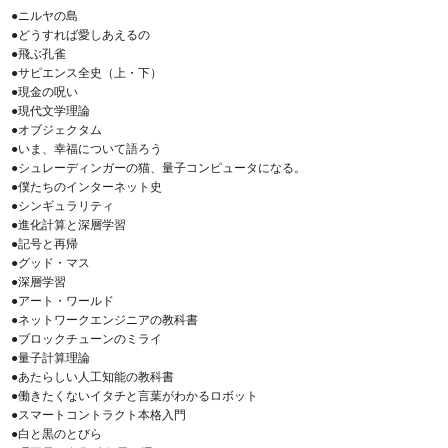
●ニルヤの島
●どうすれば愛しあえるの
●飛ぶ孔雀
●サピエンス全史（上・下）
●現金の呪い
●現代文学理論
●オブジェクタム
●いま、幸福について語ろう
●シュレーディンガーの猫、量子コンピュータになる。
●僕たちのインターネット史
●シンギュラリティ
●進化計算と深層学習
●記号と再帰
●グッド・マス
●深層学習
●アート・ワールド
●ネットワークエンジニアの教科書
●ブロックチューンのミライ
●量子計算理論
●あたらしい人工知能の教科書
●働きたくないイタチと言葉がわかるロボット
●スマートコントラクト本格入門
●白と黒のとびら