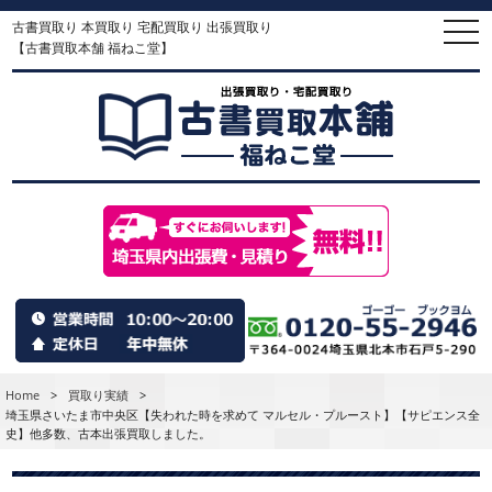
古書買取り 本買取り 宅配買取り 出張買取り
togg
navi
【古書買取本舗 福ねこ堂】
Home
>
買取り実績
>
埼玉県さいたま市中央区【失われた時を求めて マルセル・プルースト】【サピエンス全
史】他多数、古本出張買取しました。