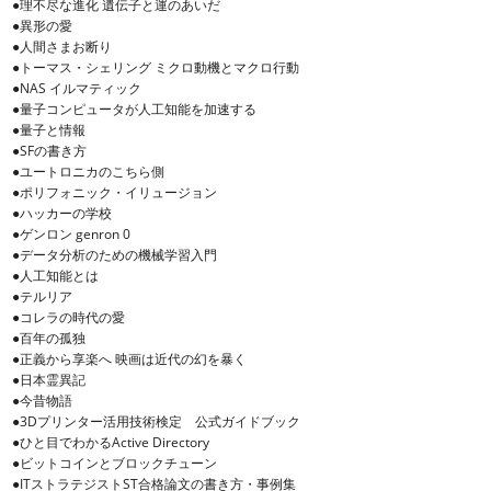
●理不尽な進化 遺伝子と運のあいだ
●異形の愛
●人間さまお断り
●トーマス・シェリング ミクロ動機とマクロ行動
●NAS イルマティック
●量子コンピュータが人工知能を加速する
●量子と情報
●SFの書き方
●ユートロニカのこちら側
●ポリフォニック・イリュージョン
●ハッカーの学校
●ゲンロン genron 0
●データ分析のための機械学習入門
●人工知能とは
●テルリア
●コレラの時代の愛
●百年の孤独
●正義から享楽へ 映画は近代の幻を暴く
●日本霊異記
●今昔物語
●3Dプリンター活用技術検定 公式ガイドブック
●ひと目でわかるActive Directory
●ビットコインとブロックチューン
●ITストラテジストST合格論文の書き方・事例集