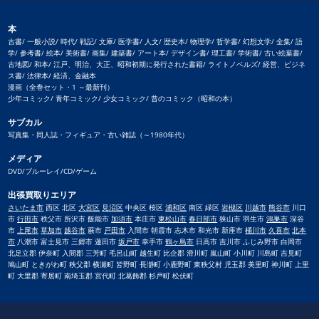
本
古書/ 一般小説/ 時代/ 戦記/ 文庫/ 医学書/ 人文/ 歴史本/ 物理学/ 哲学書/ 幻想文学/ 全集/ 語
学/ 参考書/ 絵本/ 美術書/ 画集/ 建築書/ アート本/ デザイン書/ 理工書/ 学術書/ 古い絵葉書/
古地図/ 和本/ 江戸、明治、大正、昭和初期に発行された書籍/ ライトノベルズ/ 経営、ビジネ
ス書/ 法律本/ 経済、金融本
漫画（全巻セット・1 ～最新刊）
少年コミック/ 青年コミック/ 少女コミック/ 昔のコミック（昭和の本）
サブカル
写真集・同人誌・フィギュア・古い雑誌（～1980年代）
メディア
DVD/ブルーレイ/CD/ゲーム
出張買取りエリア
さいたま市
西区 北区
大宮区
見沼区
中央区 桜区
浦和区
南区 緑区
岩槻区
川越市
熊谷市
川口
市
行田市
秩父市 所沢市 飯能市
加須市
本庄市
東松山市
春日部市
狭山市 羽生市
鴻巣市
深谷
市
上尾市
草加市
越谷市
蕨市
戸田市
入間市 朝霞市 志木市 和光市 新座市
桶川市
久喜市
北本
市
八潮市 富士見市 三郷市 蓮田市
坂戸市
幸手市
鶴ヶ島市
日高市 吉川市 ふじみ野市 白岡市
北足立郡 伊奈町 入間郡 三芳町 毛呂山町 越生町 比企郡 滑川町 嵐山町 小川町 川島町 吉見町
鳩山町 ときがわ町 秩父郡 横瀬町 皆野町 長瀞町 小鹿野町 東秩父村 児玉郡 美里町 神川町 上里
町 大里郡 寄居町 南埼玉郡 宮代町 北葛飾郡 杉戸町 松伏町