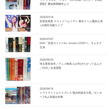
買取】愛知県岡崎市より
2026/07/18
安室奈美恵 ラストドームツアー 東京ドーム最終公演
+25周年沖縄ライブ
2026/07/07
DVD「安堂ロイド〜A.I. knows LOVE?〜」キムタク
主演
2026/06/29
埼玉県草加市／アニメ映画 心が叫びたがってるんだ
／DVD／出張買取
2026/06/16
トワイライトエクスプレス 寝台特急北斗星／カシオ
ペア&人気寝台列車