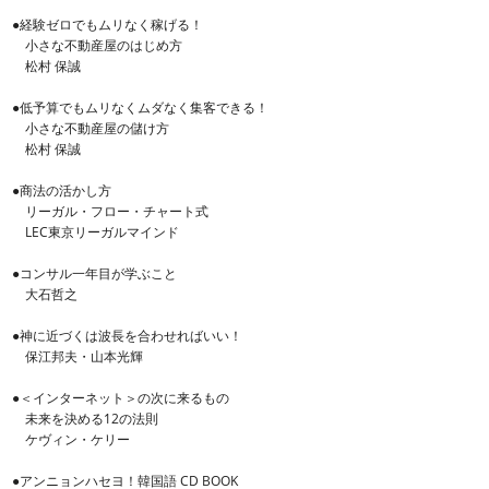
●経験ゼロでもムリなく稼げる！
小さな不動産屋のはじめ方
松村 保誠
●低予算でもムリなくムダなく集客できる！
小さな不動産屋の儲け方
松村 保誠
●商法の活かし方
リーガル・フロー・チャート式
LEC東京リーガルマインド
●コンサル一年目が学ぶこと
大石哲之
●神に近づくは波長を合わせればいい！
保江邦夫・山本光輝
●＜インターネット＞の次に来るもの
未来を決める12の法則
ケヴィン・ケリー
●アンニョンハセヨ！韓国語 CD BOOK