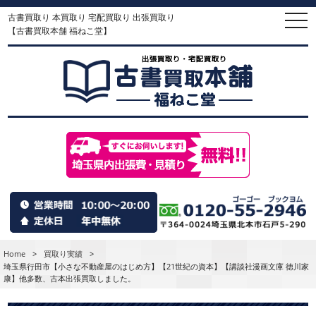
古書買取り 本買取り 宅配買取り 出張買取り
togg
navi
【古書買取本舗 福ねこ堂】
Home
>
買取り実績
>
埼玉県行田市【小さな不動産屋のはじめ方】【21世紀の資本】【講談社漫画文庫 徳川家
康】他多数、古本出張買取しました。