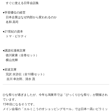
すぐに使える日常会話集
●学習優位の経営
日本企業はなぜ内部から変われるのか
名和 高司
●21世紀の資本
トマ・ピケティ
●講談社漫画文庫
徳川家康（全巻セット）
横山光輝
●岩波文庫
完訳 水滸伝（全10冊セット）
吉川 幸次郎、清水 茂
ひな祭りが過ぎましたが、今年も鴻巣市では「びっくりひな祭り」が開催され
ています。
15年目になるそうです。
メイン会場の「エルミこうのすショッピングモール」では日本一高いピラミッ