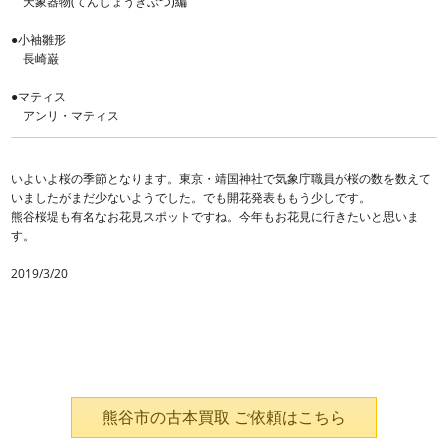
天象器物(てんしょうきぶつ)編
●小袖雛形
長崎巌
●マティス
アンリ・マティス
いよいよ桜の季節となります。東京・靖国神社で気象庁職員が桜の数を数えて
いましたがまだ少ないようでした。でも開花発表ももう少しです。
熊谷桜堤も有名なお花見スポットですね。今年もお花見に行きたいと思いま
す。
2019/3/20
熊谷市の古本買取 ご依頼はこちら