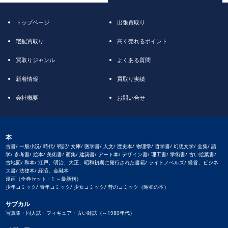
トップページ
出張買取り
宅配買取り
高く売れるポイント
買取りジャンル
よくある質問
新着情報
買取り実績
会社概要
お問い合せ
本
古書/ 一般小説/ 時代/ 戦記/ 文庫/ 医学書/ 人文/ 歴史本/ 物理学/ 哲学書/ 幻想文学/ 全集/ 語
学/ 参考書/ 絵本/ 美術書/ 画集/ 建築書/ アート本/ デザイン書/ 理工書/ 学術書/ 古い絵葉書/
古地図/ 和本/ 江戸、明治、大正、昭和初期に発行された書籍/ ライトノベルズ/ 経営、ビジネ
ス書/ 法律本/ 経済、金融本
漫画（全巻セット・1 ～最新刊）
少年コミック/ 青年コミック/ 少女コミック/ 昔のコミック（昭和の本）
サブカル
写真集・同人誌・フィギュア・古い雑誌（～1980年代）