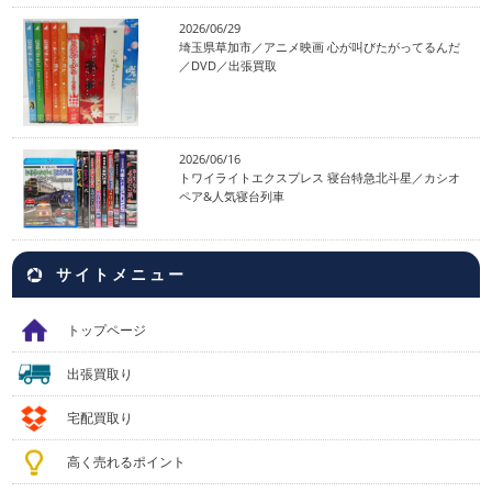
2026/06/29
埼玉県草加市／アニメ映画 心が叫びたがってるんだ
／DVD／出張買取
2026/06/16
トワイライトエクスプレス 寝台特急北斗星／カシオ
ペア&人気寝台列車
サイトメニュー
トップページ
出張買取り
宅配買取り
高く売れるポイント