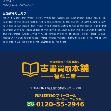
メディア
DVD/ブルーレイ/CD/ゲーム
出張買取りエリア
さいたま市
西区 北区
大宮区
見沼区
中央区 桜区
浦和区
南区 緑区
岩槻区
川越市
熊谷市
川口
市
行田市
秩父市 所沢市 飯能市
加須市
本庄市
東松山市
春日部市
狭山市 羽生市
鴻巣市
深谷
市
上尾市
草加市
越谷市
蕨市
戸田市
入間市 朝霞市 志木市 和光市 新座市
桶川市
久喜市
北本
市
八潮市 富士見市 三郷市 蓮田市
坂戸市
幸手市
鶴ヶ島市
日高市 吉川市 ふじみ野市 白岡市
北足立郡 伊奈町 入間郡 三芳町 毛呂山町 越生町 比企郡 滑川町 嵐山町 小川町 川島町 吉見町
鳩山町 ときがわ町 秩父郡 横瀬町 皆野町 長瀞町 小鹿野町 東秩父村 児玉郡 美里町 神川町 上里
町 大里郡 寄居町 南埼玉郡 宮代町 北葛飾郡 杉戸町 松伏町
〒364-0024 埼玉県北本市石戸5－290