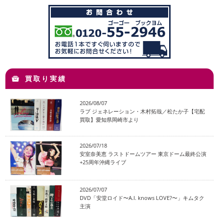
買取り実績
2026/08/07
ラブ ジェネレーション・木村拓哉／松たか子【宅配
買取】愛知県岡崎市より
2026/07/18
安室奈美恵 ラストドームツアー 東京ドーム最終公演
+25周年沖縄ライブ
2026/07/07
DVD「安堂ロイド〜A.I. knows LOVE?〜」キムタク
主演