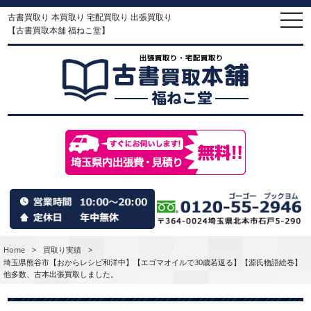
古書買取り 本買取り 宅配買取り 出張買取り
togg
navi
【古書買取本舗 福ねこ堂】
Home
>
買取り実績
>
埼玉県熊谷市【おからレシピ和洋中】【エゴマオイルで30歳若返る】【源氏物語絵巻】
他多数、古本出張買取しました。