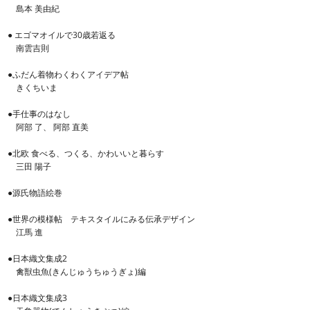
島本 美由紀
● エゴマオイルで30歳若返る
南雲吉則
●ふだん着物わくわくアイデア帖
きくちいま
●手仕事のはなし
阿部 了、 阿部 直美
●北欧 食べる、つくる、かわいいと暮らす
三田 陽子
●源氏物語絵巻
●世界の模様帖 テキスタイルにみる伝承デザイン
江馬 進
●日本織文集成2
禽獣虫魚(きんじゅうちゅうぎょ)編
●日本織文集成3