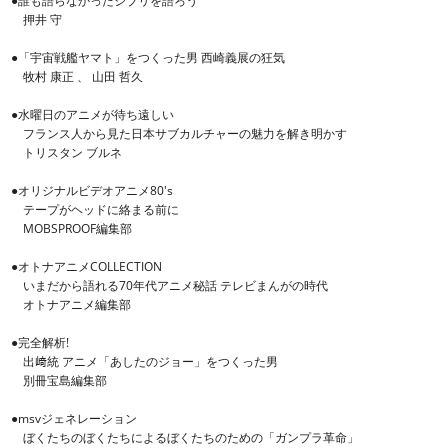
●誰も語らなかったジブリを語ろう
押井 守
●「宇宙戦艦ヤマト」をつくった男 西崎義展の狂気
牧村 康正 、 山田 哲久
●水曜日のアニメが待ち遠しい
フランス人から見た日本サブカルチャーの魅力を解き明かす
トリスタン ブルネ
●オリジナルビデオアニメ80's
テープがヘッドに絡まる前に
MOBSPROOF編集部
●オトナアニメCOLLECTION
いまだから語れる70年代アニメ秘話 テレビまんがの時代
オトナアニメ編集部
●完全解析!
出﨑統 アニメ「あしたのジョー」をつくった男
別冊宝島編集部
●msvジェネレーション
ぼくたちのぼくたちによるぼくたちのための「ガンプラ革命」