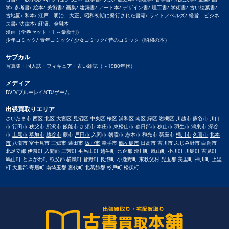
学/ 参考書/ 絵本/ 美術書/ 画集/ 建築書/ アート本/ デザイン書/ 理工書/ 学術書/ 古い絵葉書/
古地図/ 和本/ 江戸、明治、大正、昭和初期に発行された書籍/ ライトノベルズ/ 経営、ビジネ
ス書/ 法律本/ 経済、金融本
漫画（全巻セット・1 ～最新刊）
少年コミック/ 青年コミック/ 少女コミック/ 昔のコミック（昭和の本）
サブカル
写真集・同人誌・フィギュア・古い雑誌（～1980年代）
メディア
DVD/ブルーレイ/CD/ゲーム
出張買取りエリア
さいたま市
西区 北区
大宮区
見沼区
中央区 桜区
浦和区
南区 緑区
岩槻区
川越市
熊谷市
川口
市
行田市
秩父市 所沢市 飯能市
加須市
本庄市
東松山市
春日部市
狭山市 羽生市
鴻巣市
深谷
市
上尾市
草加市
越谷市
蕨市
戸田市
入間市 朝霞市 志木市 和光市 新座市
桶川市
久喜市
北本
市
八潮市 富士見市 三郷市 蓮田市
坂戸市
幸手市
鶴ヶ島市
日高市 吉川市 ふじみ野市 白岡市
北足立郡 伊奈町 入間郡 三芳町 毛呂山町 越生町 比企郡 滑川町 嵐山町 小川町 川島町 吉見町
鳩山町 ときがわ町 秩父郡 横瀬町 皆野町 長瀞町 小鹿野町 東秩父村 児玉郡 美里町 神川町 上里
町 大里郡 寄居町 南埼玉郡 宮代町 北葛飾郡 杉戸町 松伏町