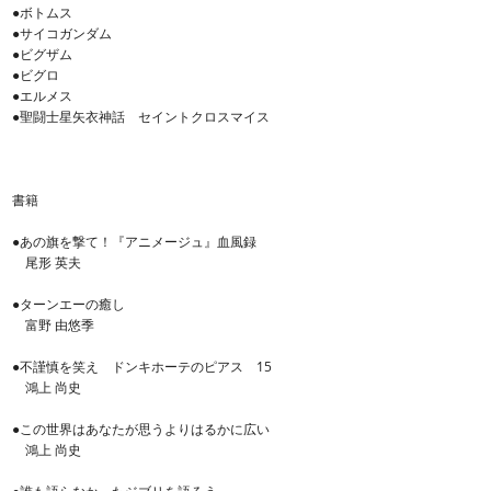
●ボトムス
●サイコガンダム
●ビグザム
●ビグロ
●エルメス
●聖闘士星矢衣神話 セイントクロスマイス
書籍
●あの旗を撃て！『アニメージュ』血風録
尾形 英夫
●ターンエーの癒し
富野 由悠季
●不謹慎を笑え ドンキホーテのピアス 15
鴻上 尚史
●この世界はあなたが思うよりはるかに広い
鴻上 尚史