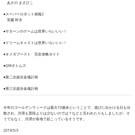
あさの まさひこ
●スーパーロボット画報2
安藤 幹夫
●サターンのゲームは世界いちいいい！
●ドリームキャストは世界いちいいい！
●オメガブースト 完全攻略ガイド
●GMボトムズ
●第二次超合金魂計画
●第三次超合金魂計画
今年のゴールデンウィークは最大10連休ということで、遊びに出かける日も分
散され、渋滞も普段よりは少ないのでは？などと言われたりもしましたが、そ
うでもなく、渋滞が各地で起こっているそうです。
2019/5/3