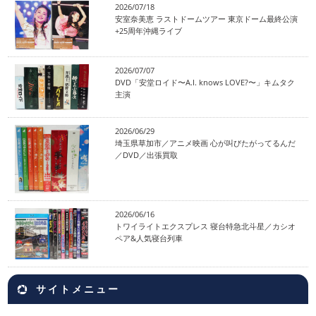
2026/07/18
安室奈美恵 ラストドームツアー 東京ドーム最終公演
+25周年沖縄ライブ
2026/07/07
DVD「安堂ロイド〜A.I. knows LOVE?〜」キムタク
主演
2026/06/29
埼玉県草加市／アニメ映画 心が叫びたがってるんだ
／DVD／出張買取
2026/06/16
トワイライトエクスプレス 寝台特急北斗星／カシオ
ペア&人気寝台列車
サイトメニュー