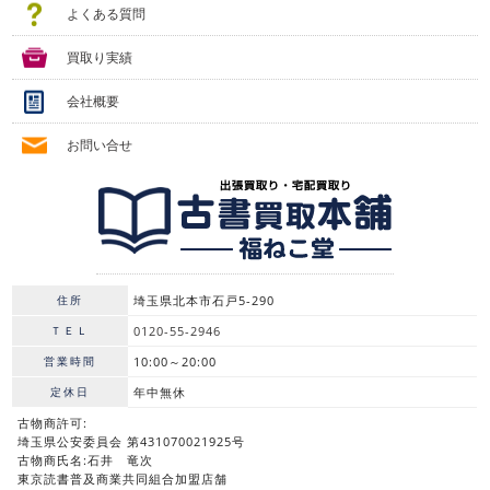
よくある質問
買取り実績
会社概要
お問い合せ
住所
埼玉県北本市石戸5-290
ＴＥＬ
0120-55-2946
営業時間
10:00～20:00
定休日
年中無休
古物商許可:
埼玉県公安委員会 第431070021925号
古物商氏名:石井 竜次
東京読書普及商業共同組合加盟店舗