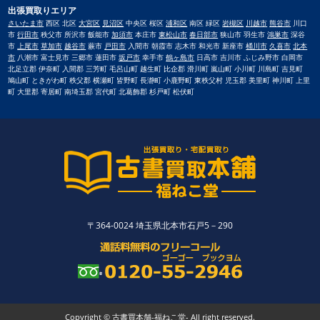
出張買取りエリア
さいたま市
西区 北区
大宮区
見沼区
中央区 桜区
浦和区
南区 緑区
岩槻区
川越市
熊谷市
川口
市
行田市
秩父市 所沢市 飯能市
加須市
本庄市
東松山市
春日部市
狭山市 羽生市
鴻巣市
深谷
市
上尾市
草加市
越谷市
蕨市
戸田市
入間市 朝霞市 志木市 和光市 新座市
桶川市
久喜市
北本
市
八潮市 富士見市 三郷市 蓮田市
坂戸市
幸手市
鶴ヶ島市
日高市 吉川市 ふじみ野市 白岡市
北足立郡 伊奈町 入間郡 三芳町 毛呂山町 越生町 比企郡 滑川町 嵐山町 小川町 川島町 吉見町
鳩山町 ときがわ町 秩父郡 横瀬町 皆野町 長瀞町 小鹿野町 東秩父村 児玉郡 美里町 神川町 上里
町 大里郡 寄居町 南埼玉郡 宮代町 北葛飾郡 杉戸町 松伏町
〒364-0024 埼玉県北本市石戸5－290
Copyright © 古書買本舗-福ねこ堂- All right reserved.