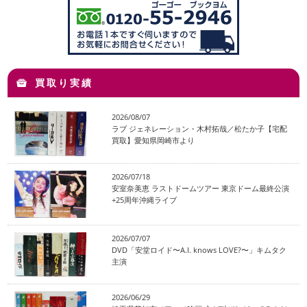
買取り実績
2026/08/07
ラブ ジェネレーション・木村拓哉／松たか子【宅配
買取】愛知県岡崎市より
2026/07/18
安室奈美恵 ラストドームツアー 東京ドーム最終公演
+25周年沖縄ライブ
2026/07/07
DVD「安堂ロイド〜A.I. knows LOVE?〜」キムタク
主演
2026/06/29