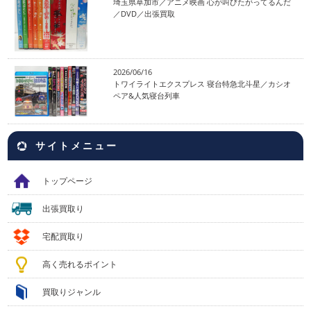
埼玉県草加市／アニメ映画 心が叫びたがってるんだ
／DVD／出張買取
2026/06/16
トワイライトエクスプレス 寝台特急北斗星／カシオ
ペア&人気寝台列車
サイトメニュー
トップページ
出張買取り
宅配買取り
高く売れるポイント
買取りジャンル