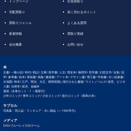
トップページ
出張買取り
宅配買取り
高く売れるポイント
買取りジャンル
よくある質問
新着情報
買取り実績
会社概要
お問い合せ
本
古書/ 一般小説/ 時代/ 戦記/ 文庫/ 医学書/ 人文/ 歴史本/ 物理学/ 哲学書/ 幻想文学/ 全集/ 語
学/ 参考書/ 絵本/ 美術書/ 画集/ 建築書/ アート本/ デザイン書/ 理工書/ 学術書/ 古い絵葉書/
古地図/ 和本/ 江戸、明治、大正、昭和初期に発行された書籍/ ライトノベルズ/ 経営、ビジネ
ス書/ 法律本/ 経済、金融本
漫画（全巻セット・1 ～最新刊）
少年コミック/ 青年コミック/ 少女コミック/ 昔のコミック（昭和の本）
サブカル
写真集・同人誌・フィギュア・古い雑誌（～1980年代）
メディア
DVD/ブルーレイ/CD/ゲーム