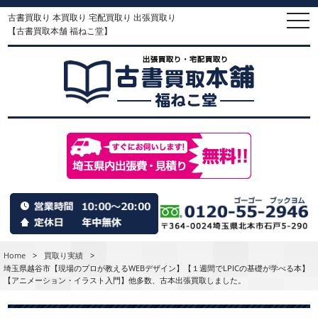
古書買取り 本買取り 宅配買取り 出張買取り
togg
navi
【古書買取本舗 福ねこ堂】
Home
>
買取り実績
>
埼玉県越谷市【現場のプロが教えるWEBデザイン】【１週間でLPICの基礎が学べる本】
【アニメーション・イラスト入門】他多数、古本出張買取しました。