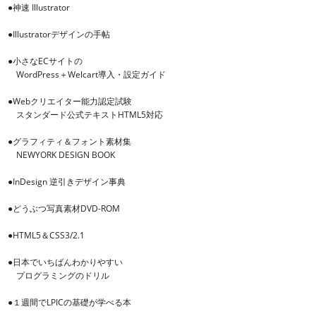
●神速 Illustrator
●Illustratorデザインの手帖
●小さなECサイトの
WordPress＋Welcart導入・設定ガイド
●Webクリエイター能力認定試験
スタンダード公式テキストHTML5対応
●グラフィティ＆フォント素材集
NEWYORK DESIGN BOOK
●InDesign 逆引きデザイン事典
●どうぶつ写真素材DVD-ROM
●HTML5＆CSS3/2.1
●日本でいちばんわかりやすい
プログラミングのドリル
●１週間でLPICの基礎が学べる本