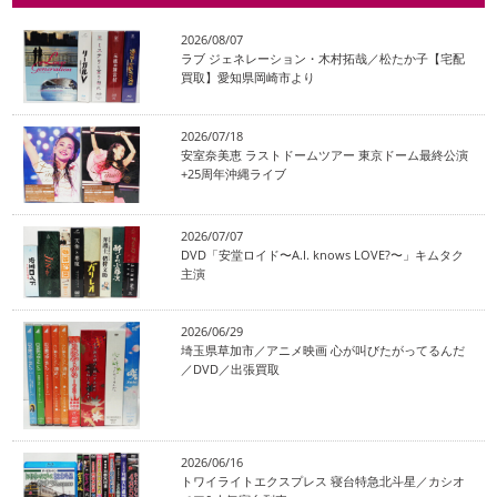
2026/08/07
ラブ ジェネレーション・木村拓哉／松たか子【宅配
買取】愛知県岡崎市より
2026/07/18
安室奈美恵 ラストドームツアー 東京ドーム最終公演
+25周年沖縄ライブ
2026/07/07
DVD「安堂ロイド〜A.I. knows LOVE?〜」キムタク
主演
2026/06/29
埼玉県草加市／アニメ映画 心が叫びたがってるんだ
／DVD／出張買取
2026/06/16
トワイライトエクスプレス 寝台特急北斗星／カシオ