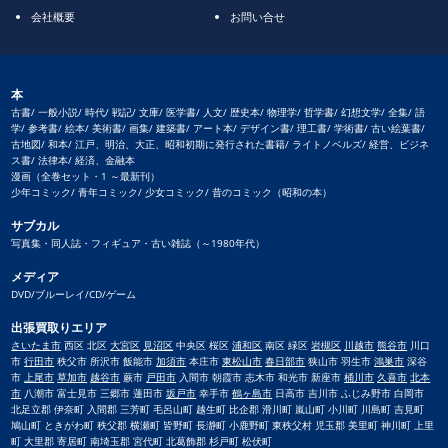
会社概要
お問い合せ
本
古書/ 一般小説/ 時代/ 戦記/ 文庫/ 医学書/ 人文/ 歴史本/ 物理学/ 哲学書/ 幻想文学/ 全集/ 語
学/ 参考書/ 絵本/ 美術書/ 画集/ 建築書/ アート本/ デザイン書/ 理工書/ 学術書/ 古い絵葉書/
古地図/ 和本/ 江戸、明治、大正、昭和初期に発行された書籍/ ライトノベルズ/ 経営、ビジネ
ス書/ 法律本/ 経済、金融本
漫画（全巻セット・1 ～最新刊）
少年コミック/ 青年コミック/ 少女コミック/ 昔のコミック（昭和の本）
サブカル
写真集・同人誌・フィギュア・古い雑誌（～1980年代）
メディア
DVD/ブルーレイ/CD/ゲーム
出張買取りエリア
さいたま市
西区 北区
大宮区
見沼区
中央区 桜区
浦和区
南区 緑区
岩槻区
川越市
熊谷市
川口
市
行田市
秩父市 所沢市 飯能市
加須市
本庄市
東松山市
春日部市
狭山市 羽生市
鴻巣市
深谷
市
上尾市
草加市
越谷市
蕨市
戸田市
入間市 朝霞市 志木市 和光市 新座市
桶川市
久喜市
北本
市
八潮市 富士見市 三郷市 蓮田市
坂戸市
幸手市
鶴ヶ島市
日高市 吉川市 ふじみ野市 白岡市
北足立郡 伊奈町 入間郡 三芳町 毛呂山町 越生町 比企郡 滑川町 嵐山町 小川町 川島町 吉見町
鳩山町 ときがわ町 秩父郡 横瀬町 皆野町 長瀞町 小鹿野町 東秩父村 児玉郡 美里町 神川町 上里
町 大里郡 寄居町 南埼玉郡 宮代町 北葛飾郡 杉戸町 松伏町