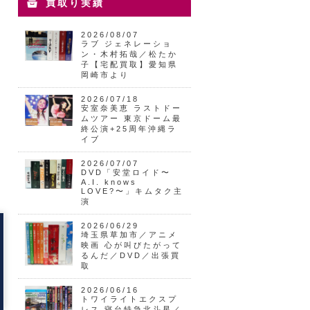
買取り実績
2026/08/07
ラブ ジェネレーショ
ン・木村拓哉／松たか
子【宅配買取】愛知県
岡崎市より
2026/07/18
安室奈美恵 ラストドー
ムツアー 東京ドーム最
終公演+25周年沖縄ラ
イブ
2026/07/07
DVD「安堂ロイド〜
A.I. knows
LOVE?〜」キムタク主
演
2026/06/29
埼玉県草加市／アニメ
映画 心が叫びたがって
るんだ／DVD／出張買
取
2026/06/16
トワイライトエクスプ
レス 寝台特急北斗星／