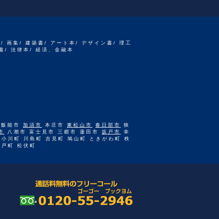
書/ 画集/ 建築書/ アート本/ デザイン書/ 理工
書/ 法律本/ 経済、金融本
 飯能市
加須市
本庄市
東松山市
春日部市
狭
市
八潮市 富士見市 三郷市 蓮田市
坂戸市
幸
 小川町 川島町 吉見町 鳩山町 ときがわ町 秩
杉戸町 松伏町