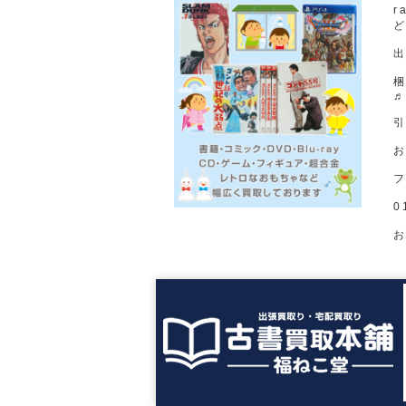
r
出
お
0