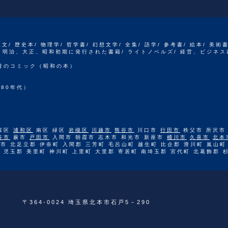
人文/ 歴史本/ 物理学/ 哲学書/ 幻想文学/ 全集/ 語学/ 参考書/ 絵本/ 美術
江戸、明治、大正、昭和初期に発行された書籍/ ライトノベルズ/ 経営、ビジネス
 昔のコミック（昭和の本）
80年代）
桜区
浦和区
南区 緑区
岩槻区
川越市
熊谷市
川口市
行田市
秩父市 所沢市
谷市
蕨市
戸田市
入間市 朝霞市 志木市 和光市 新座市
桶川市
久喜市
北本
市 北足立郡 伊奈町 入間郡 三芳町 毛呂山町 越生町 比企郡 滑川町 嵐山町
 児玉郡 美里町 神川町 上里町 大里郡 寄居町 南埼玉郡 宮代町 北葛飾郡 
〒364-0024 埼玉県北本市石戸5－290