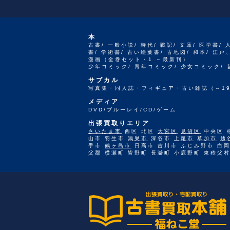
本
古書/ 一般小説/ 時代/ 戦記/ 文庫/ 医学書/ 
書/ 学術書/ 古い絵葉書/ 古地図/ 和本/ 
漫画（全巻セット・1 ～最新刊）
少年コミック/ 青年コミック/ 少女コミック/
サブカル
写真集・同人誌・フィギュア・古い雑誌（～19
メディア
DVD/ブルーレイ/CD/ゲーム
出張買取りエリア
さいたま市
西区 北区
大宮区
見沼区
中央区 
山市 羽生市
鴻巣市
深谷市
上尾市
草加市
越
手市
鶴ヶ島市
日高市 吉川市 ふじみ野市 白岡
父郡 横瀬町 皆野町 長瀞町 小鹿野町 東秩父村