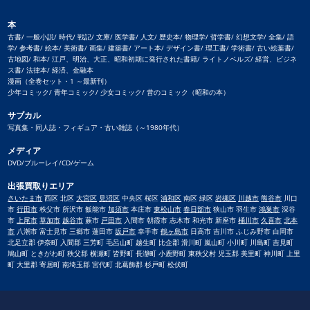
本
古書/ 一般小説/ 時代/ 戦記/ 文庫/ 医学書/ 人文/ 歴史本/ 物理学/ 哲学書/ 幻想文学/ 全集/ 語
学/ 参考書/ 絵本/ 美術書/ 画集/ 建築書/ アート本/ デザイン書/ 理工書/ 学術書/ 古い絵葉書/
古地図/ 和本/ 江戸、明治、大正、昭和初期に発行された書籍/ ライトノベルズ/ 経営、ビジネ
ス書/ 法律本/ 経済、金融本
漫画（全巻セット・1 ～最新刊）
少年コミック/ 青年コミック/ 少女コミック/ 昔のコミック（昭和の本）
サブカル
写真集・同人誌・フィギュア・古い雑誌（～1980年代）
メディア
DVD/ブルーレイ/CD/ゲーム
出張買取りエリア
さいたま市
西区 北区
大宮区
見沼区
中央区 桜区
浦和区
南区 緑区
岩槻区
川越市
熊谷市
川口
市
行田市
秩父市 所沢市 飯能市
加須市
本庄市
東松山市
春日部市
狭山市 羽生市
鴻巣市
深谷
市
上尾市
草加市
越谷市
蕨市
戸田市
入間市 朝霞市 志木市 和光市 新座市
桶川市
久喜市
北本
市
八潮市 富士見市 三郷市 蓮田市
坂戸市
幸手市
鶴ヶ島市
日高市 吉川市 ふじみ野市 白岡市
北足立郡 伊奈町 入間郡 三芳町 毛呂山町 越生町 比企郡 滑川町 嵐山町 小川町 川島町 吉見町
鳩山町 ときがわ町 秩父郡 横瀬町 皆野町 長瀞町 小鹿野町 東秩父村 児玉郡 美里町 神川町 上里
町 大里郡 寄居町 南埼玉郡 宮代町 北葛飾郡 杉戸町 松伏町