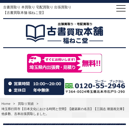
古書買取り 本買取り 宅配買取り 出張買取り
togg
navi
【古書買取本舗 福ねこ堂】
Home
>
買取り実績
>
埼玉県行田市【日本文化における時間と空間】【建築家の名言】【三国志 潮漫画文庫】
他多数、古本出張買取しました。