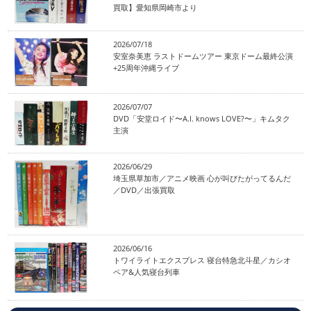
買取】愛知県岡崎市より
2026/07/18
安室奈美恵 ラストドームツアー 東京ドーム最終公演
+25周年沖縄ライブ
2026/07/07
DVD「安堂ロイド〜A.I. knows LOVE?〜」キムタク
主演
2026/06/29
埼玉県草加市／アニメ映画 心が叫びたがってるんだ
／DVD／出張買取
2026/06/16
トワイライトエクスプレス 寝台特急北斗星／カシオ
ペア&人気寝台列車