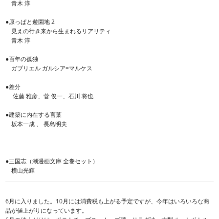
青木 淳
●原っぱと遊園地 2
見えの行き来から生まれるリアリティ
青木 淳
●百年の孤独
ガブリエル ガルシア=マルケス
●差分
佐藤 雅彦、菅 俊一、石川 将也
●建築に内在する言葉
坂本一成 、 長島明夫
●三国志（潮漫画文庫 全巻セット）
横山光輝
6月に入りました。10月には消費税も上がる予定ですが、今年はいろいろな商
品が値上がりになっています。