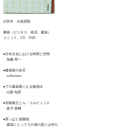
行田市 出張買取
書籍（ビジネス、経済、建築）
コミック、CD、DVD
●日本文化における時間と空間
加藤 周一
●建築家の名言
softunion
●プロ建築家になる勉強法
山梨 知彦
●吉阪隆正とル・コルビュジエ
倉方 俊輔
●原っぱと遊園地
建築にとってその場の質とは何か