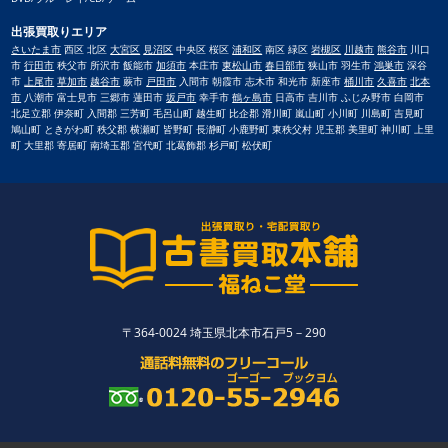
出張買取りエリア
さいたま市
西区 北区
大宮区
見沼区
中央区 桜区
浦和区
南区 緑区
岩槻区
川越市
熊谷市
川口
市
行田市
秩父市 所沢市 飯能市
加須市
本庄市
東松山市
春日部市
狭山市 羽生市
鴻巣市
深谷
市
上尾市
草加市
越谷市
蕨市
戸田市
入間市 朝霞市 志木市 和光市 新座市
桶川市
久喜市
北本
市
八潮市 富士見市 三郷市 蓮田市
坂戸市
幸手市
鶴ヶ島市
日高市 吉川市 ふじみ野市 白岡市
北足立郡 伊奈町 入間郡 三芳町 毛呂山町 越生町 比企郡 滑川町 嵐山町 小川町 川島町 吉見町
鳩山町 ときがわ町 秩父郡 横瀬町 皆野町 長瀞町 小鹿野町 東秩父村 児玉郡 美里町 神川町 上里
町 大里郡 寄居町 南埼玉郡 宮代町 北葛飾郡 杉戸町 松伏町
〒364-0024 埼玉県北本市石戸5－290