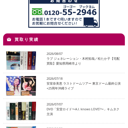
買取り実績
2026/08/07
ラブ ジェネレーション・木村拓哉／松たか子【宅配
買取】愛知県岡崎市より
2026/07/18
安室奈美恵 ラストドームツアー 東京ドーム最終公演
+25周年沖縄ライブ
2026/07/07
DVD「安堂ロイド〜A.I. knows LOVE?〜」キムタク
主演