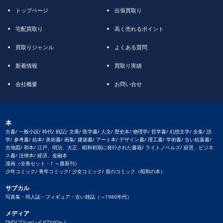
トップページ
出張買取り
宅配買取り
高く売れるポイント
買取りジャンル
よくある質問
新着情報
買取り実績
会社概要
お問い合せ
本
古書/ 一般小説/ 時代/ 戦記/ 文庫/ 医学書/ 人文/ 歴史本/ 物理学/ 哲学書/ 幻想文学/ 全集/ 語
学/ 参考書/ 絵本/ 美術書/ 画集/ 建築書/ アート本/ デザイン書/ 理工書/ 学術書/ 古い絵葉書/
古地図/ 和本/ 江戸、明治、大正、昭和初期に発行された書籍/ ライトノベルズ/ 経営、ビジネ
ス書/ 法律本/ 経済、金融本
漫画（全巻セット・1 ～最新刊）
少年コミック/ 青年コミック/ 少女コミック/ 昔のコミック（昭和の本）
サブカル
写真集・同人誌・フィギュア・古い雑誌（～1980年代）
メディア
DVD/ブルーレイ/CD/ゲーム