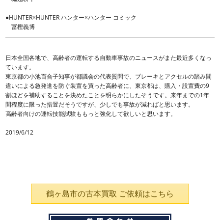
●HUNTER×HUNTER ハンター×ハンター コミック
冨樫義博
日本全国各地で、高齢者の運転する自動車事故のニュースがまた最近多くなっ
ています。
東京都の小池百合子知事が都議会の代表質問で、ブレーキとアクセルの踏み間
違いによる急発進を防ぐ装置を買った高齢者に、東京都は、購入・設置費の9
割ほどを補助することを決めたことを明らかにしたそうです。来年までの1年
間程度に限った措置だそうですが、少しでも事故が減ればと思います。
高齢者向けの運転技能試験ももっと強化して欲しいと思います。
2019/6/12
鶴ヶ島市の古本買取 ご依頼はこちら