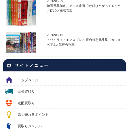
2026/06/29
埼玉県草加市／アニメ映画 心が叫びたがってるんだ
／DVD／出張買取
2026/06/16
トワイライトエクスプレス 寝台特急北斗星／カシオ
ペア&人気寝台列車
サイトメニュー
トップページ
出張買取り
宅配買取り
高く売れるポイント
買取りジャンル