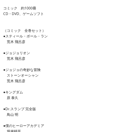
コミック 約1000冊
CD・DVD、ゲームソフト
（コミック 全巻セット）
●スティール・ボール・ラン
荒木 飛呂彦
●ジョジョリオン
荒木 飛呂彦
●ジョジョの奇妙な冒険
ストーンオーシャン
荒木 飛呂彦
●キングダム
原 泰久
●Dr.スランプ 完全版
鳥山 明
●僕のヒーローアカデミア
堀越耕平