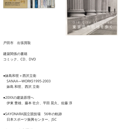
戸田市 出張買取
建築関係の書籍
コミック、CD、DVD
●妹島和世＋西沢立衛
SANAA―WORKS1995‐2003
妹島 和世、西沢 立衛
●20XXの建築原理へ
伊東 豊雄、藤本 壮介、平田 晃久、佐藤 淳
●SAYONARA国立競技場 56年の軌跡
日本スポーツ振興センター、JSC