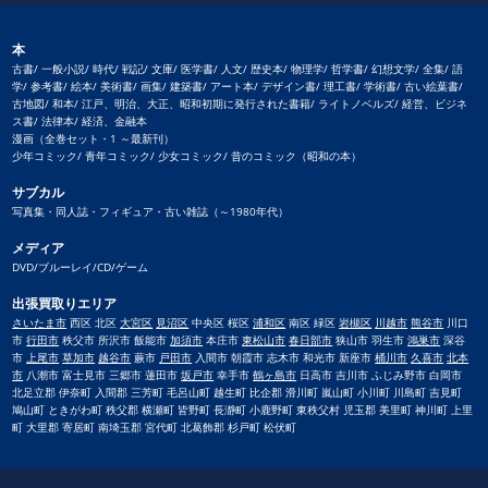
本
古書/ 一般小説/ 時代/ 戦記/ 文庫/ 医学書/ 人文/ 歴史本/ 物理学/ 哲学書/ 幻想文学/ 全集/ 語
学/ 参考書/ 絵本/ 美術書/ 画集/ 建築書/ アート本/ デザイン書/ 理工書/ 学術書/ 古い絵葉書/
古地図/ 和本/ 江戸、明治、大正、昭和初期に発行された書籍/ ライトノベルズ/ 経営、ビジネ
ス書/ 法律本/ 経済、金融本
漫画（全巻セット・1 ～最新刊）
少年コミック/ 青年コミック/ 少女コミック/ 昔のコミック（昭和の本）
サブカル
写真集・同人誌・フィギュア・古い雑誌（～1980年代）
メディア
DVD/ブルーレイ/CD/ゲーム
出張買取りエリア
さいたま市
西区 北区
大宮区
見沼区
中央区 桜区
浦和区
南区 緑区
岩槻区
川越市
熊谷市
川口
市
行田市
秩父市 所沢市 飯能市
加須市
本庄市
東松山市
春日部市
狭山市 羽生市
鴻巣市
深谷
市
上尾市
草加市
越谷市
蕨市
戸田市
入間市 朝霞市 志木市 和光市 新座市
桶川市
久喜市
北本
市
八潮市 富士見市 三郷市 蓮田市
坂戸市
幸手市
鶴ヶ島市
日高市 吉川市 ふじみ野市 白岡市
北足立郡 伊奈町 入間郡 三芳町 毛呂山町 越生町 比企郡 滑川町 嵐山町 小川町 川島町 吉見町
鳩山町 ときがわ町 秩父郡 横瀬町 皆野町 長瀞町 小鹿野町 東秩父村 児玉郡 美里町 神川町 上里
町 大里郡 寄居町 南埼玉郡 宮代町 北葛飾郡 杉戸町 松伏町