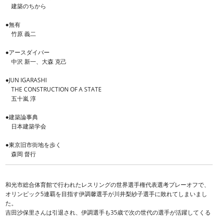
建築のちから
●無有
竹原 義二
●アースダイバー
中沢 新一、大森 克己
●JUN IGARASHI
THE CONSTRUCTION OF A STATE
五十嵐 淳
●建築論事典
日本建築学会
●東京旧市街地を歩く
森岡 督行
和光市総合体育館で行われたレスリングの世界選手権代表選考プレーオフで、
オリンピック5連覇を目指す伊調馨選手が川井梨紗子選手に敗れてしまいまし
た。
吉田沙保里さんは引退され、伊調選手も35歳で次の世代の選手が活躍してくる