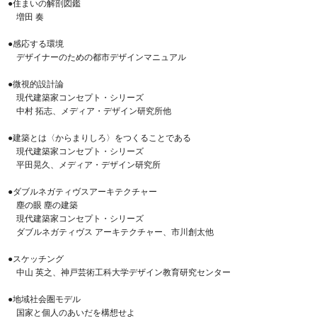
●住まいの解剖図鑑
増田 奏
●感応する環境
デザイナーのための都市デザインマニュアル
●微視的設計論
現代建築家コンセプト・シリーズ
中村 拓志、メディア・デザイン研究所他
●建築とは〈からまりしろ〉をつくることである
現代建築家コンセプト・シリーズ
平田晃久、メディア・デザイン研究所
●ダブルネガティヴスアーキテクチャー
塵の眼 塵の建築
現代建築家コンセプト・シリーズ
ダブルネガティヴス アーキテクチャー、市川創太他
●スケッチング
中山 英之、神戸芸術工科大学デザイン教育研究センター
●地域社会圏モデル
国家と個人のあいだを構想せよ