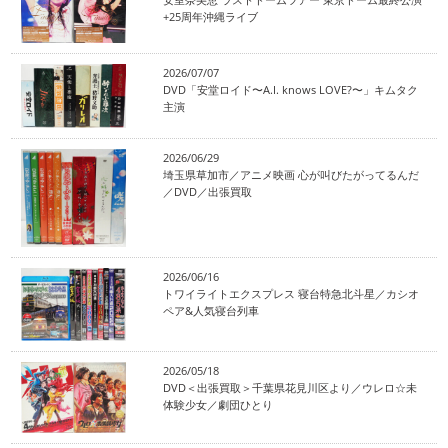
+25周年沖縄ライブ
2026/07/07
DVD「安堂ロイド〜A.I. knows LOVE?〜」キムタク
主演
2026/06/29
埼玉県草加市／アニメ映画 心が叫びたがってるんだ
／DVD／出張買取
2026/06/16
トワイライトエクスプレス 寝台特急北斗星／カシオ
ペア&人気寝台列車
2026/05/18
DVD＜出張買取＞千葉県花見川区より／ウレロ☆未
体験少女／劇団ひとり