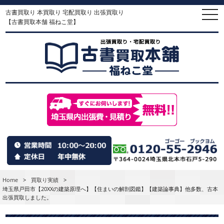
古書買取り 本買取り 宅配買取り 出張買取り
togg
navi
【古書買取本舗 福ねこ堂】
Home
>
買取り実績
>
埼玉県戸田市【20XXの建築原理へ】【住まいの解剖図鑑】【建築論事典】他多数、古本
出張買取しました。