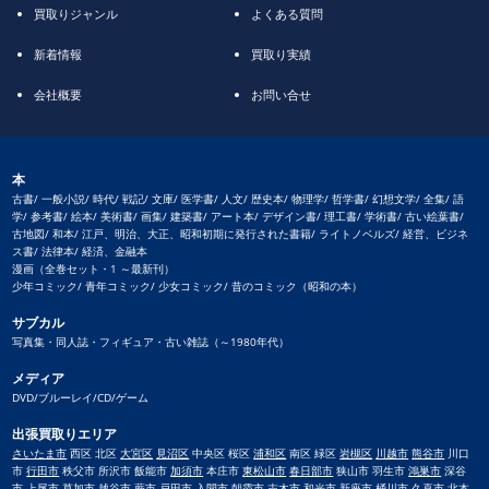
買取りジャンル
よくある質問
新着情報
買取り実績
会社概要
お問い合せ
本
古書/ 一般小説/ 時代/ 戦記/ 文庫/ 医学書/ 人文/ 歴史本/ 物理学/ 哲学書/ 幻想文学/ 全集/ 語
学/ 参考書/ 絵本/ 美術書/ 画集/ 建築書/ アート本/ デザイン書/ 理工書/ 学術書/ 古い絵葉書/
古地図/ 和本/ 江戸、明治、大正、昭和初期に発行された書籍/ ライトノベルズ/ 経営、ビジネ
ス書/ 法律本/ 経済、金融本
漫画（全巻セット・1 ～最新刊）
少年コミック/ 青年コミック/ 少女コミック/ 昔のコミック（昭和の本）
サブカル
写真集・同人誌・フィギュア・古い雑誌（～1980年代）
メディア
DVD/ブルーレイ/CD/ゲーム
出張買取りエリア
さいたま市
西区 北区
大宮区
見沼区
中央区 桜区
浦和区
南区 緑区
岩槻区
川越市
熊谷市
川口
市
行田市
秩父市 所沢市 飯能市
加須市
本庄市
東松山市
春日部市
狭山市 羽生市
鴻巣市
深谷
市
上尾市
草加市
越谷市
蕨市
戸田市
入間市 朝霞市 志木市 和光市 新座市
桶川市
久喜市
北本