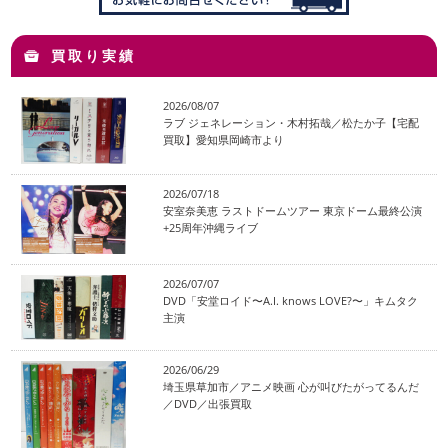
買取り実績
2026/08/07
ラブ ジェネレーション・木村拓哉／松たか子【宅配
買取】愛知県岡崎市より
2026/07/18
安室奈美恵 ラストドームツアー 東京ドーム最終公演
+25周年沖縄ライブ
2026/07/07
DVD「安堂ロイド〜A.I. knows LOVE?〜」キムタク
主演
2026/06/29
埼玉県草加市／アニメ映画 心が叫びたがってるんだ
／DVD／出張買取