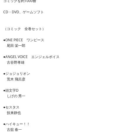
コミックを約1000冊
CD・DVD、ゲームソフト
（コミック 全巻セット）
●ONE PIECE ワンピース
尾田 栄一郎
●ANGEL VOICE エンジェルボイス
古谷野孝雄
●ジョジョリオン
荒木 飛呂彦
●頭文字D
しげの 秀一
●セスタス
技来静也
●ハイキュー！！
古舘 春一