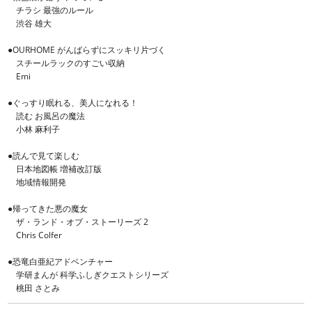
チラシ 最強のルール
渋谷 雄大
●OURHOME がんばらずにスッキリ片づく
スチールラックのすごい収納
Emi
●ぐっすり眠れる、美人になれる！
読む お風呂の魔法
小林 麻利子
●読んで見て楽しむ
日本地図帳 増補改訂版
地域情報開発
●帰ってきた悪の魔女
ザ・ランド・オブ・ストーリーズ 2
Chris Colfer
●恐竜白亜紀アドベンチャー
学研まんが 科学ふしぎクエストシリーズ
桃田 さとみ