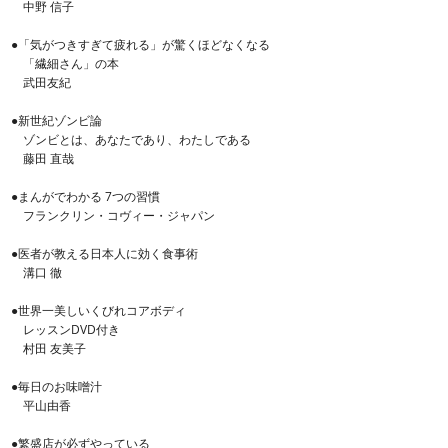
中野 信子
●「気がつきすぎて疲れる」が驚くほどなくなる
「繊細さん」の本
武田友紀
●新世紀ゾンビ論
ゾンビとは、あなたであり、わたしである
藤田 直哉
●まんがでわかる 7つの習慣
フランクリン・コヴィー・ジャパン
●医者が教える日本人に効く食事術
溝口 徹
●世界一美しいくびれコアボディ
レッスンDVD付き
村田 友美子
●毎日のお味噌汁
平山由香
●繁盛店が必ずやっている