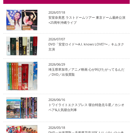
2026/07/18
安室奈美恵 ラストドームツアー 東京ドーム最終公演
+25周年沖縄ライブ
2026/07/07
DVD「安堂ロイド〜A.I. knows LOVE?〜」キムタク
主演
2026/06/29
埼玉県草加市／アニメ映画 心が叫びたがってるんだ
／DVD／出張買取
2026/06/16
トワイライトエクスプレス 寝台特急北斗星／カシオ
ペア&人気寝台列車
2026/05/18
DVD＜出張買取＞千葉県花見川区より／ウレロ☆未