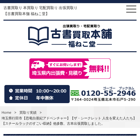
古書買取り 本買取り 宅配買取り 出張買取り
togg
navi
【古書買取本舗 福ねこ堂】
Home
>
買取り実績
>
埼玉県行田市【恐竜白亜紀アドベンチャー】【ザ・シークレット 人生を変えた人たち】
【スチールラックのすごい収納】他多数、古本出張買取しました。