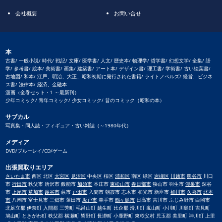
会社概要
お問い合せ
本
古書/ 一般小説/ 時代/ 戦記/ 文庫/ 医学書/ 人文/ 歴史本/ 物理学/ 哲学書/ 幻想文学/ 全集/ 語
学/ 参考書/ 絵本/ 美術書/ 画集/ 建築書/ アート本/ デザイン書/ 理工書/ 学術書/ 古い絵葉書/
古地図/ 和本/ 江戸、明治、大正、昭和初期に発行された書籍/ ライトノベルズ/ 経営、ビジネ
ス書/ 法律本/ 経済、金融本
漫画（全巻セット・1 ～最新刊）
少年コミック/ 青年コミック/ 少女コミック/ 昔のコミック（昭和の本）
サブカル
写真集・同人誌・フィギュア・古い雑誌（～1980年代）
メディア
DVD/ブルーレイ/CD/ゲーム
出張買取りエリア
さいたま市
西区 北区
大宮区
見沼区
中央区 桜区
浦和区
南区 緑区
岩槻区
川越市
熊谷市
川口
市
行田市
秩父市 所沢市 飯能市
加須市
本庄市
東松山市
春日部市
狭山市 羽生市
鴻巣市
深谷
市
上尾市
草加市
越谷市
蕨市
戸田市
入間市 朝霞市 志木市 和光市 新座市
桶川市
久喜市
北本
市
八潮市 富士見市 三郷市 蓮田市
坂戸市
幸手市
鶴ヶ島市
日高市 吉川市 ふじみ野市 白岡市
北足立郡 伊奈町 入間郡 三芳町 毛呂山町 越生町 比企郡 滑川町 嵐山町 小川町 川島町 吉見町
鳩山町 ときがわ町 秩父郡 横瀬町 皆野町 長瀞町 小鹿野町 東秩父村 児玉郡 美里町 神川町 上里