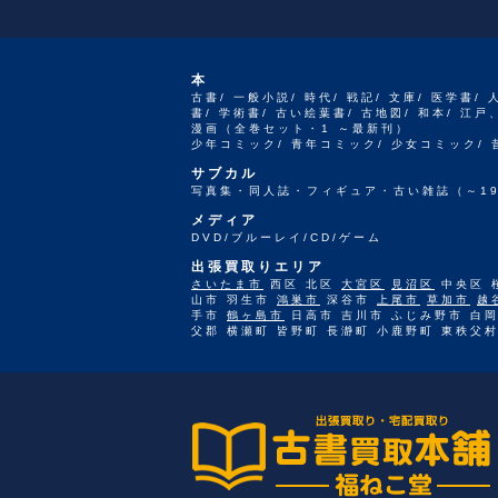
本
古書/ 一般小説/ 時代/ 戦記/ 文庫/ 医学書/ 
書/ 学術書/ 古い絵葉書/ 古地図/ 和本/ 
漫画（全巻セット・1 ～最新刊）
少年コミック/ 青年コミック/ 少女コミック/
サブカル
写真集・同人誌・フィギュア・古い雑誌（～19
メディア
DVD/ブルーレイ/CD/ゲーム
出張買取りエリア
さいたま市
西区 北区
大宮区
見沼区
中央区 
山市 羽生市
鴻巣市
深谷市
上尾市
草加市
越
手市
鶴ヶ島市
日高市 吉川市 ふじみ野市 白岡
父郡 横瀬町 皆野町 長瀞町 小鹿野町 東秩父村