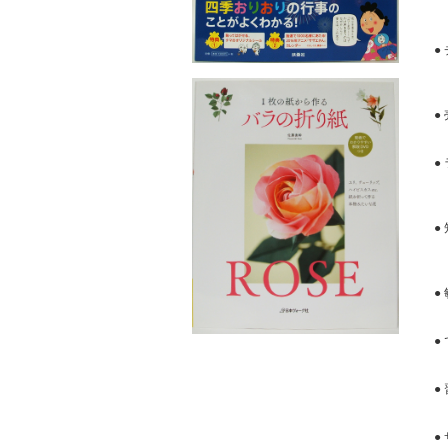
●
●
●