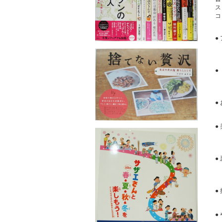
コ
●
●
●
●
●