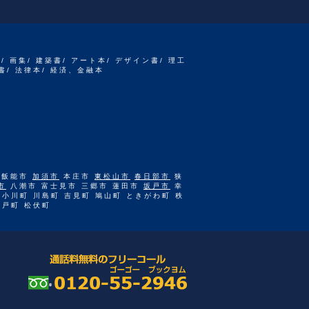
書/ 画集/ 建築書/ アート本/ デザイン書/ 理工
書/ 法律本/ 経済、金融本
 飯能市
加須市
本庄市
東松山市
春日部市
狭
市
八潮市 富士見市 三郷市 蓮田市
坂戸市
幸
 小川町 川島町 吉見町 鳩山町 ときがわ町 秩
杉戸町 松伏町