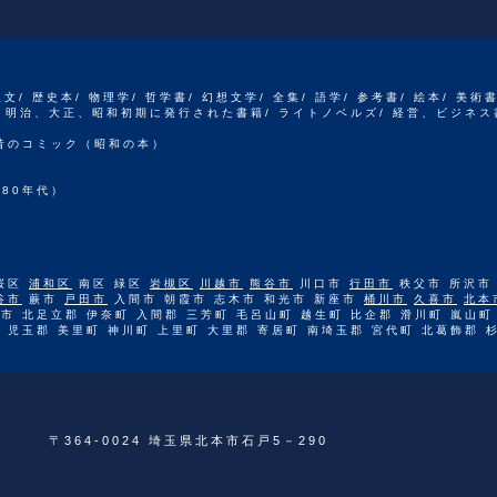
人文/ 歴史本/ 物理学/ 哲学書/ 幻想文学/ 全集/ 語学/ 参考書/ 絵本/ 美術
江戸、明治、大正、昭和初期に発行された書籍/ ライトノベルズ/ 経営、ビジネス
 昔のコミック（昭和の本）
80年代）
桜区
浦和区
南区 緑区
岩槻区
川越市
熊谷市
川口市
行田市
秩父市 所沢市
谷市
蕨市
戸田市
入間市 朝霞市 志木市 和光市 新座市
桶川市
久喜市
北本
市 北足立郡 伊奈町 入間郡 三芳町 毛呂山町 越生町 比企郡 滑川町 嵐山町
 児玉郡 美里町 神川町 上里町 大里郡 寄居町 南埼玉郡 宮代町 北葛飾郡 
〒364-0024 埼玉県北本市石戸5－290