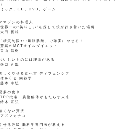
ス）
ミック、CD、DVD、ゲーム
アマゾンの料理人
世界一の“美味しい”を探して僕が行き着いた場所
太田 哲雄
●「糖質制限+中鎖脂肪酸」で確実にやせる！
驚異のMCTオイルダイエット
畠山 昌樹
●おいしいものには理由がある
樋口 直哉
美しくやせる食べ方 ディフェンシブ
体を守る 栄養学
藤本 幸弘
悪夢の食卓
TPP批准・農協解体がもたらす未来
鈴木 宣弘
捨てない贅沢
アズマカナコ
やせる呼吸 脳科学専門医が教える