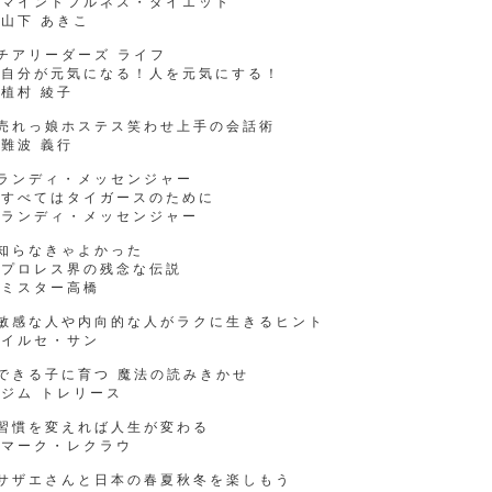
マインドフルネス・ダイエット
山下 あきこ
チアリーダーズ ライフ
自分が元気になる！人を元気にする！
植村 綾子
●売れっ娘ホステス笑わせ上手の会話術
難波 義行
●ランディ・メッセンジャー
すべてはタイガースのために
ランディ・メッセンジャー
知らなきゃよかった
プロレス界の残念な伝説
ミスター高橋
●敏感な人や内向的な人がラクに生きるヒント
イルセ・サン
できる子に育つ 魔法の読みきかせ
ジム トレリース
●習慣を変えれば人生が変わる
マーク・レクラウ
●サザエさんと日本の春夏秋冬を楽しもう