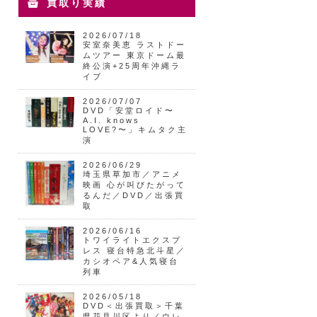
買取り実績
2026/07/18
安室奈美恵 ラストドー
ムツアー 東京ドーム最
終公演+25周年沖縄ラ
イブ
2026/07/07
DVD「安堂ロイド〜
A.I. knows
LOVE?〜」キムタク主
演
2026/06/29
埼玉県草加市／アニメ
映画 心が叫びたがって
るんだ／DVD／出張買
取
2026/06/16
トワイライトエクスプ
レス 寝台特急北斗星／
カシオペア&人気寝台
列車
2026/05/18
DVD＜出張買取＞千葉
県花見川区より／ウレ