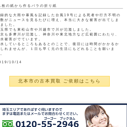
1枚の紙から作るバラの折り紙
記録的な大雨や暴風を記録した台風19号による死者や行方不明の
人数がニュースを見るたびに増え、本当に大きな被害が出てしま
いました。
埼玉県でも東松山市や川越市で川が氾濫しました。
東京も多摩川が氾濫し、神奈川や東北地方など広範囲にわたり、
浸水被害がでています。
断水しているところもあるとのことで、復旧には時間がかかるか
もしれませんが、１日も早く元の生活にもどれることを願いま
す。
019/10/14
北本市の古本買取 ご依頼はこちら