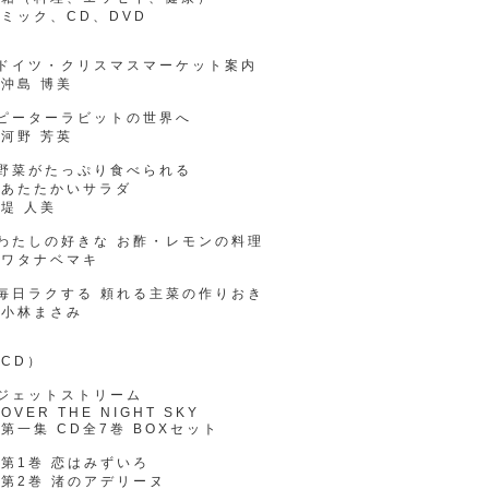
ミック、CD、DVD
●ドイツ・クリスマスマーケット案内
沖島 博美
●ピーターラビットの世界へ
河野 芳英
●野菜がたっぷり食べられる
あたたかいサラダ
堤 人美
わたしの好きな お酢・レモンの料理
ワタナベマキ
毎日ラクする 頼れる主菜の作りおき
小林まさみ
CD）
ジェットストリーム
VER THE NIGHT SKY
一集 CD全7巻 BOXセット
第1巻 恋はみずいろ
第2巻 渚のアデリーヌ