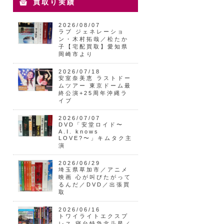
買取り実績
2026/08/07
ラブ ジェネレーショ
ン・木村拓哉／松たか
子【宅配買取】愛知県
岡崎市より
2026/07/18
安室奈美恵 ラストドー
ムツアー 東京ドーム最
終公演+25周年沖縄ラ
イブ
2026/07/07
DVD「安堂ロイド〜
A.I. knows
LOVE?〜」キムタク主
演
2026/06/29
埼玉県草加市／アニメ
映画 心が叫びたがって
るんだ／DVD／出張買
取
2026/06/16
トワイライトエクスプ
レス 寝台特急北斗星／