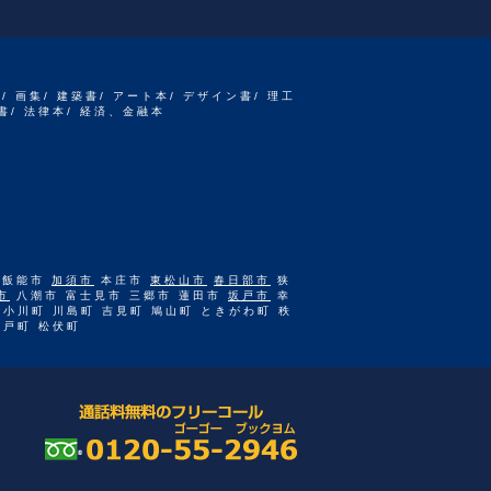
書/ 画集/ 建築書/ アート本/ デザイン書/ 理工
書/ 法律本/ 経済、金融本
 飯能市
加須市
本庄市
東松山市
春日部市
狭
市
八潮市 富士見市 三郷市 蓮田市
坂戸市
幸
 小川町 川島町 吉見町 鳩山町 ときがわ町 秩
杉戸町 松伏町