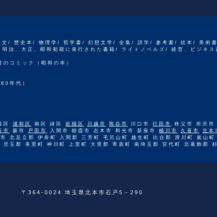
人文/ 歴史本/ 物理学/ 哲学書/ 幻想文学/ 全集/ 語学/ 参考書/ 絵本/ 美術
江戸、明治、大正、昭和初期に発行された書籍/ ライトノベルズ/ 経営、ビジネス
 昔のコミック（昭和の本）
80年代）
桜区
浦和区
南区 緑区
岩槻区
川越市
熊谷市
川口市
行田市
秩父市 所沢市
谷市
蕨市
戸田市
入間市 朝霞市 志木市 和光市 新座市
桶川市
久喜市
北本
市 北足立郡 伊奈町 入間郡 三芳町 毛呂山町 越生町 比企郡 滑川町 嵐山町
 児玉郡 美里町 神川町 上里町 大里郡 寄居町 南埼玉郡 宮代町 北葛飾郡 
〒364-0024 埼玉県北本市石戸5－290