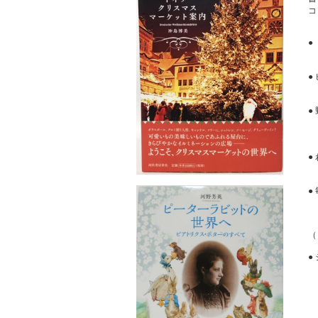
コ
●
●
（
●
O
第