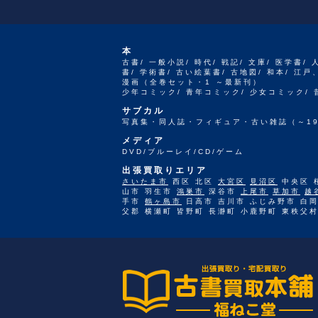
本
古書/ 一般小説/ 時代/ 戦記/ 文庫/ 医学書/ 
書/ 学術書/ 古い絵葉書/ 古地図/ 和本/ 
漫画（全巻セット・1 ～最新刊）
少年コミック/ 青年コミック/ 少女コミック/
サブカル
写真集・同人誌・フィギュア・古い雑誌（～19
メディア
DVD/ブルーレイ/CD/ゲーム
出張買取りエリア
さいたま市
西区 北区
大宮区
見沼区
中央区 
山市 羽生市
鴻巣市
深谷市
上尾市
草加市
越
手市
鶴ヶ島市
日高市 吉川市 ふじみ野市 白岡
父郡 横瀬町 皆野町 長瀞町 小鹿野町 東秩父村