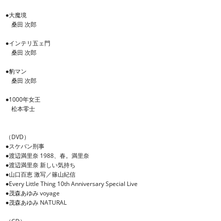
●大魔境
桑田 次郎
●インテリ五ェ門
桑田 次郎
●豹マン
桑田 次郎
●1000年女王
松本零士
（DVD）
●スケバン刑事
●渡辺満里奈 1988、春。満里奈
●渡辺満里奈 新しい気持ち
●山口百恵 激写／篠山紀信
●Every Little Thing 10th Anniversary Special Live
●茂森あゆみ voyage
●茂森あゆみ NATURAL