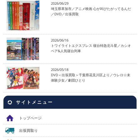
2026/06/29
埼玉県草加市／アニメ映画 心が叫びたがってるんだ
／DVD／出張買取
2026/06/16
トワイライトエクスプレス 寝台特急北斗星／カシオ
ペア&人気寝台列車
2026/05/18
DVD＜出張買取＞千葉県花見川区より／ウレロ☆未
体験少女／劇団ひとり
サイトメニュー
トップページ
出張買取り