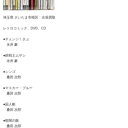
埼玉県 さいたま市桜区 出張買取
レトロコミック、DVD、CD
●チェンジ！さぶ
永井 豪
●鉄戦士ムサシ
永井 豪
●シンゴ
桑田 次郎
●マスカー・ブルー
桑田 次郎
●囚人船
桑田 次郎
●暗闇の眼
桑田 次郎