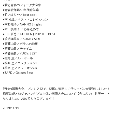
（CD）
●愛と青春のフォーク大全集
●青春歌年鑑80年代総集編
●竹内まりや／best pack
●南 沙織／ベスト・コレクション
●南野陽子／NANNO Singles
●本田美奈子.／心を込めて…
●山口百恵／GOLDEN J-POP THE BEST
●渡辺満里奈／SUNNY SIDE
●斉藤由貴／ガラスの鼓動
●斉藤由貴／チャイム
●斉藤由貴／YUKI's BEST
●椎名 恵／ル・ポール
●椎名 恵／コレクションⅡ
●椎名 恵／ヒットオンCD
●ZARD／Golden Best
野球の国際大会、プレミア12で、韓国に連勝して侍ジャパンが優勝しました！
稲葉監督と侍ジャパンがプロ主体の国際大会において10年ぶりの「世界一」と
なりました。おめでとうございます！
2019/11/19