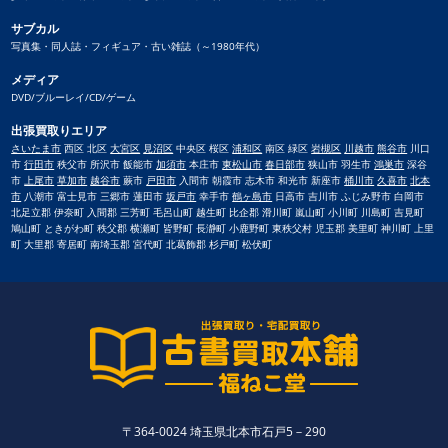
サブカル
写真集・同人誌・フィギュア・古い雑誌（～1980年代）
メディア
DVD/ブルーレイ/CD/ゲーム
出張買取りエリア
さいたま市
西区 北区
大宮区
見沼区
中央区 桜区
浦和区
南区 緑区
岩槻区
川越市
熊谷市
川口
市
行田市
秩父市 所沢市 飯能市
加須市
本庄市
東松山市
春日部市
狭山市 羽生市
鴻巣市
深谷
市
上尾市
草加市
越谷市
蕨市
戸田市
入間市 朝霞市 志木市 和光市 新座市
桶川市
久喜市
北本
市
八潮市 富士見市 三郷市 蓮田市
坂戸市
幸手市
鶴ヶ島市
日高市 吉川市 ふじみ野市 白岡市
北足立郡 伊奈町 入間郡 三芳町 毛呂山町 越生町 比企郡 滑川町 嵐山町 小川町 川島町 吉見町
鳩山町 ときがわ町 秩父郡 横瀬町 皆野町 長瀞町 小鹿野町 東秩父村 児玉郡 美里町 神川町 上里
町 大里郡 寄居町 南埼玉郡 宮代町 北葛飾郡 杉戸町 松伏町
〒364-0024 埼玉県北本市石戸5－290