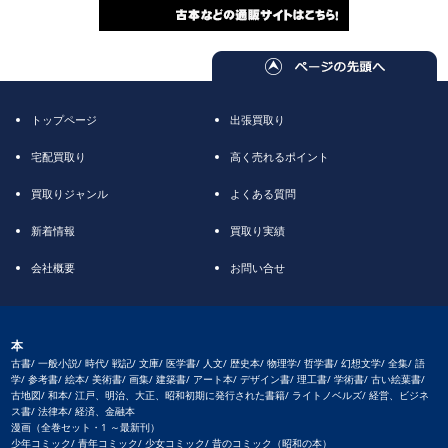
トップページ
出張買取り
宅配買取り
高く売れるポイント
買取りジャンル
よくある質問
新着情報
買取り実績
会社概要
お問い合せ
本
古書/ 一般小説/ 時代/ 戦記/ 文庫/ 医学書/ 人文/ 歴史本/ 物理学/ 哲学書/ 幻想文学/ 全集/ 語
学/ 参考書/ 絵本/ 美術書/ 画集/ 建築書/ アート本/ デザイン書/ 理工書/ 学術書/ 古い絵葉書/
古地図/ 和本/ 江戸、明治、大正、昭和初期に発行された書籍/ ライトノベルズ/ 経営、ビジネ
ス書/ 法律本/ 経済、金融本
漫画（全巻セット・1 ～最新刊）
少年コミック/ 青年コミック/ 少女コミック/ 昔のコミック（昭和の本）