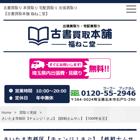
古書買取り 本買取り 宅配買取り 出張買取り
togg
navi
【古書買取本舗 福ねこ堂】
Home
>
買取り実績
>
さいたま市桜区【チェンジ！さぶ】【鉄戦士ムサシ】【1000年女王】
さいたま市桜区【チェンジ！さぶ】【鉄戦士ムサ