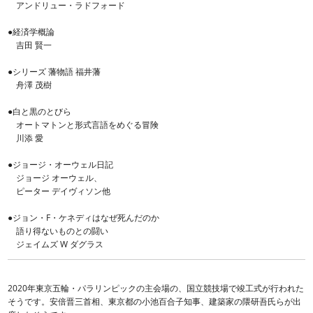
アンドリュー・ラドフォード
●経済学概論
吉田 賢一
●シリーズ 藩物語 福井藩
舟澤 茂樹
●白と黒のとびら
オートマトンと形式言語をめぐる冒険
川添 愛
●ジョージ・オーウェル日記
ジョージ オーウェル、
ピーター デイヴィソン他
●ジョン・F・ケネディはなぜ死んだのか
語り得ないものとの闘い
ジェイムズ W ダグラス
2020年東京五輪・パラリンピックの主会場の、国立競技場で竣工式が行われた
そうです。安倍晋三首相、東京都の小池百合子知事、建築家の隈研吾氏らが出