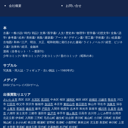
会社概要
お問い合せ
本
古書/ 一般小説/ 時代/ 戦記/ 文庫/ 医学書/ 人文/ 歴史本/ 物理学/ 哲学書/ 幻想文学/ 全集/ 語
学/ 参考書/ 絵本/ 美術書/ 画集/ 建築書/ アート本/ デザイン書/ 理工書/ 学術書/ 古い絵葉書/
古地図/ 和本/ 江戸、明治、大正、昭和初期に発行された書籍/ ライトノベルズ/ 経営、ビジネ
ス書/ 法律本/ 経済、金融本
漫画（全巻セット・1 ～最新刊）
少年コミック/ 青年コミック/ 少女コミック/ 昔のコミック（昭和の本）
サブカル
写真集・同人誌・フィギュア・古い雑誌（～1980年代）
メディア
DVD/ブルーレイ/CD/ゲーム
出張買取りエリア
さいたま市
西区 北区
大宮区
見沼区
中央区 桜区
浦和区
南区 緑区
岩槻区
川越市
熊谷市
川口
市
行田市
秩父市 所沢市 飯能市
加須市
本庄市
東松山市
春日部市
狭山市 羽生市
鴻巣市
深谷
市
上尾市
草加市
越谷市
蕨市
戸田市
入間市 朝霞市 志木市 和光市 新座市
桶川市
久喜市
北本
市
八潮市 富士見市 三郷市 蓮田市
坂戸市
幸手市
鶴ヶ島市
日高市 吉川市 ふじみ野市 白岡市
北足立郡 伊奈町 入間郡 三芳町 毛呂山町 越生町 比企郡 滑川町 嵐山町 小川町 川島町 吉見町
鳩山町 ときがわ町 秩父郡 横瀬町 皆野町 長瀞町 小鹿野町 東秩父村 児玉郡 美里町 神川町 上里
町 大里郡 寄居町 南埼玉郡 宮代町 北葛飾郡 杉戸町 松伏町