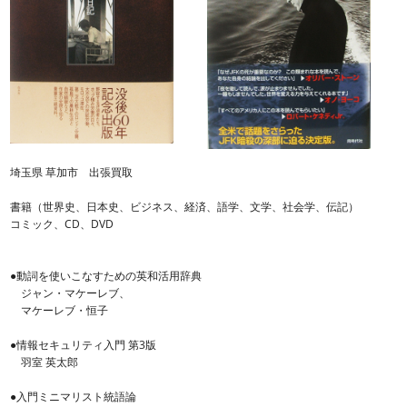
埼玉県 草加市 出張買取
書籍（世界史、日本史、ビジネス、経済、語学、文学、社会学、伝記）
コミック、CD、DVD
●動詞を使いこなすための英和活用辞典
ジャン・マケーレブ、
マケーレブ・恒子
●情報セキュリティ入門 第3版
羽室 英太郎
●入門ミニマリスト統語論