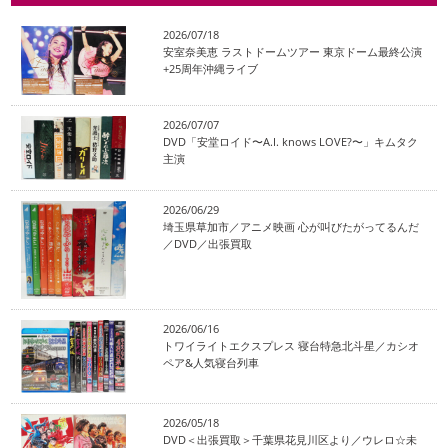
2026/07/18
安室奈美恵 ラストドームツアー 東京ドーム最終公演
+25周年沖縄ライブ
2026/07/07
DVD「安堂ロイド〜A.I. knows LOVE?〜」キムタク
主演
2026/06/29
埼玉県草加市／アニメ映画 心が叫びたがってるんだ
／DVD／出張買取
2026/06/16
トワイライトエクスプレス 寝台特急北斗星／カシオ
ペア&人気寝台列車
2026/05/18
DVD＜出張買取＞千葉県花見川区より／ウレロ☆未